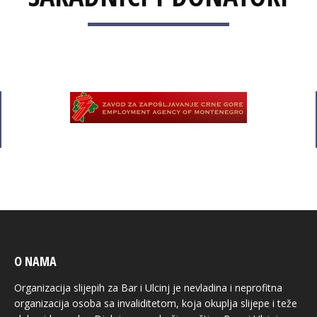
O NAMA
Organizacija slijepih za Bar i Ulcinj je nevladina i neprofitna
organizacija osoba sa invaliditetom, koja okuplja slijepe i teže