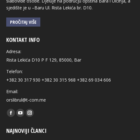
slabovide osobe. Djeluje na području opština Bara i Ulcinja, a
sjedište je u –Baru Ul. Rista Lekića br. D10.
PROČITAJ VIŠE
KONTAKT INFO
Adresa:
Rista Lekića D10 P F 129, 85000, Bar
Telefon:
+382 30 317 930 +382 30 315 968 +382 69 034 606
Email:
orslibrul@t-com.me
Find us on:
Facebook
YouTube
Instagram
page
page
page
NAJNOVIJI ČLANCI
opens
opens
opens