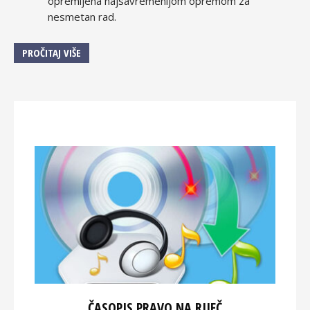
opremljena najsavremenijom opremom za
nesmetan rad.
PROČITAJ VIŠE
ČASOPIS PRAVO NA RIJEČ