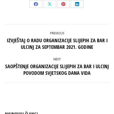
Share
Share
Share
Share
on
on
on
on
Facebook
X
Pinterest
LinkedIn
POST
PREVIOUS
NAVIGATION
IZVJEŠTAJ O RADU ORGANIZACIJE SLIJEPIH ZA BAR I
Previous
ULCINJ ZA SEPTEMBAR 2021. GODINE
post:
NEXT
SAOPŠTENJE ORGANIZACIJE SLIJEPIH ZA BAR I ULCINJ
Next
POVODOM SVJETSKOG DANA VIDA
post: