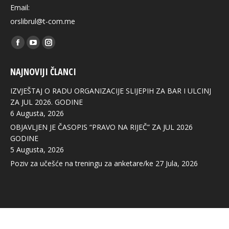
Email:
orslibrul@t-com.me
Find us on:
Facebook
YouTube
Instagram
page
page
page
NAJNOVIJI ČLANCI
opens
opens
opens
in
in
in
IZVJEŠTAJ O RADU ORGANIZACIJE SLIJEPIH ZA BAR I ULCINJ
new
new
new
ZA JUL 2026. GODINE
6 Augusta, 2026
window
window
window
OBJAVLJEN JE ČASOPIS “PRAVO NA RIJEČ” ZA JUL 2026
GODINE
5 Augusta, 2026
Poziv za učešće na treningu za anketare/ke
27 Jula, 2026
© 2020. All rights reserved.