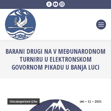
Facebook
YouTube
Instagram
page
page
page
opens
opens
opens
in
in
in
new
new
new
window
window
window
BARANI DRUGI NA V MEĐUNARODNOM
TURNIRU U ELEKTRONSKOM
GOVORNOM PIKADU U BANJA LUCI
Uncategorized @bs
okt
11
2021