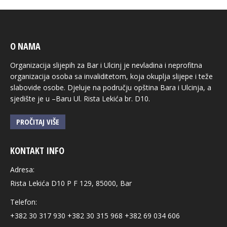
O NAMA
Organizacija slijepih za Bar i Ulcinj je nevladina i neprofitna
organizacija osoba sa invaliditetom, koja okuplja slijepe i teže
slabovide osobe. Djeluje na području opština Bara i Ulcinja, a
sjedište je u –Baru Ul. Rista Lekića br. D10.
PROČITAJ VIŠE
KONTAKT INFO
Adresa:
Rista Lekića D10 P F 129, 85000, Bar
Telefon:
+382 30 317 930 +382 30 315 968 +382 69 034 606