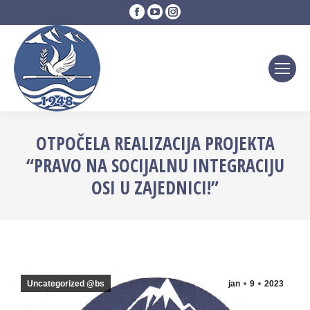
Facebook
YouTube
Instagram
page
page
page
opens
opens
opens
in
in
in
new
new
new
window
window
window
OTPOČELA REALIZACIJA PROJEKTA
“PRAVO NA SOCIJALNU INTEGRACIJU
OSI U ZAJEDNICI!”
Uncategorized @bs
jan
9
2023