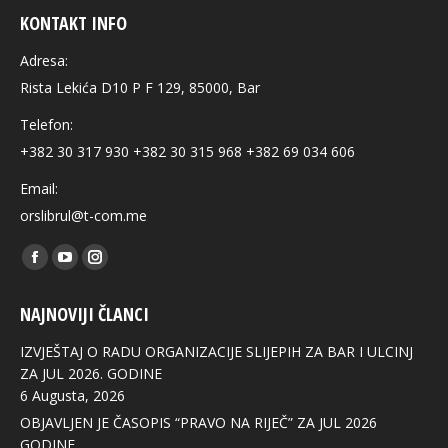
KONTAKT INFO
Adresa:
Rista Lekića D10 P F 129, 85000, Bar
Telefon:
+382 30 317 930 +382 30 315 968 +382 69 034 606
Email:
orslibrul@t-com.me
Find us on:
Facebook
YouTube
Instagram
page
page
page
NAJNOVIJI ČLANCI
opens
opens
opens
in
in
in
IZVJEŠTAJ O RADU ORGANIZACIJE SLIJEPIH ZA BAR I ULCINJ
new
new
new
ZA JUL 2026. GODINE
6 Augusta, 2026
window
window
window
OBJAVLJEN JE ČASOPIS “PRAVO NA RIJEČ” ZA JUL 2026
GODINE