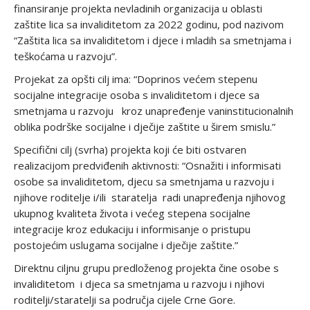
finansiranje projekta nevladinih organizacija u oblasti
zaštite lica sa invaliditetom za 2022 godinu, pod nazivom
“Zaštita lica sa invaliditetom i djece i mladih sa smetnjama i
teškoćama u razvoju”.
Projekat za opšti cilj ima: “Doprinos većem stepenu
socijalne integracije osoba s invaliditetom i djece sa
smetnjama u razvoju kroz unapređenje vaninstitucionalnih
oblika podrške socijalne i dječije zaštite u širem smislu.”
Specifični cilj (svrha) projekta koji će biti ostvaren
realizacijom predviđenih aktivnosti: “Osnažiti i informisati
osobe sa invaliditetom, djecu sa smetnjama u razvoju i
njihove roditelje i/ili staratelja radi unapređenja njihovog
ukupnog kvaliteta života i većeg stepena socijalne
integracije kroz edukaciju i informisanje o pristupu
postojećim uslugama socijalne i dječije zaštite.”
Direktnu ciljnu grupu predloženog projekta čine osobe s
invaliditetom i djeca sa smetnjama u razvoju i njihovi
roditelji/staratelji sa područja cijele Crne Gore.