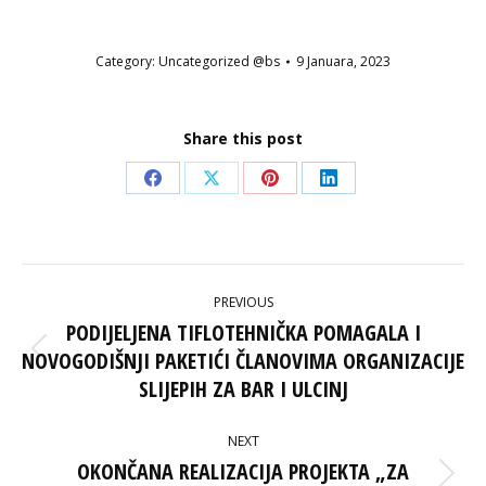
Category:
Uncategorized @bs
9 Januara, 2023
Share this post
Share
Share
Share
Share
on
on
on
on
Facebook
X
Pinterest
LinkedIn
POST
PREVIOUS
NAVIGATION
PODIJELJENA TIFLOTEHNIČKA POMAGALA I
NOVOGODIŠNJI PAKETIĆI ČLANOVIMA ORGANIZACIJE
Previous
post:
SLIJEPIH ZA BAR I ULCINJ
NEXT
OKONČANA REALIZACIJA PROJEKTA „ZA
Next