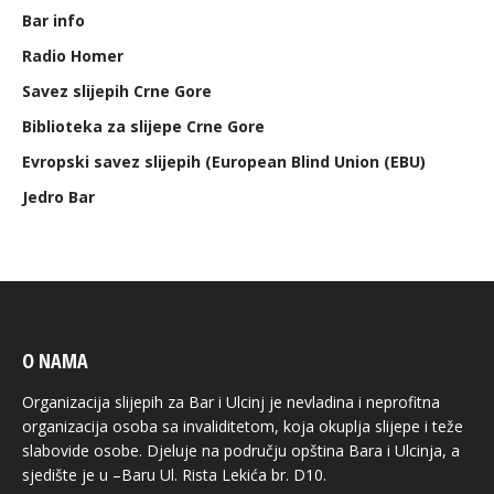
Bar info
Radio Homer
Savez slijepih Crne Gore
Biblioteka za slijepe Crne Gore
Evropski savez slijepih (European Blind Union (EBU)
Jedro Bar
O NAMA
Organizacija slijepih za Bar i Ulcinj je nevladina i neprofitna
organizacija osoba sa invaliditetom, koja okuplja slijepe i teže
slabovide osobe. Djeluje na području opština Bara i Ulcinja, a
sjedište je u –Baru Ul. Rista Lekića br. D10.