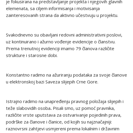
je fokusirana na predstavljanje projekta i njegovih glavnih
elemenata, sa ciljem informisanja i motivisanja
zainteresovanih strana da aktivno učestvuju u projektu.
Svakodnevno su obavljani redovni administrativni poslovi,
uz kontinuirano i ažurno vođenje evidencije o članstvu.
Prema trenutnoj evidenciji imamo 79 članova različite
strukture i starosne dobi.
Konstantno radimo na ažuriranju podataka za svoje članove
u elektronskoj bazi Saveza slijepih Crne Gore.
Istrajno radimo na unapređenju pravnog položaja slijepih i
teže slabovidih osoba
.
Pisali smo, uz pomoć pravnika,
različite vrste uputstava za ostvarivanje pojedinih prava,
podrške za članove i članice, od kojih su najznačajniji:
raznovrsni zahtjevi usmjereni prema lokalnim i državnim