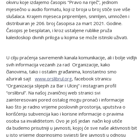
okviru koje izdajemo časopis “Pravo na riječ”, jednom
mjesečno u audio formatu, koji iz broja u broj stiče sve više
slušalaca. Krajem mjeseca pripremljen, snimljen, umnožen i
distribuiran je 206. broj časopisa za mart 2021. Godine.
Časopis je besplatan, i kroz ustaljene rublike pruža
kaleidoskop divnih priloga u kojima se može istinski uživati.
U cilju praćenja savremenih kanala komunikacije, ali i bolje vidlj
svih informacija vezanih za rad Organizacije, kako
članovima, tako i ostalim građanima, konstantno smo
ažurirali sajt
www.orslibrul.org
, facebook stranicu
“Organizacija slijepih za Bar i Ulcinj” i instagram profil
“orslibrul”. Na našoj zvaničnoj web stranici svi
zainteresovani pored ostalog mogu pronaći i informacije
kao što je radno vrijeme poslovnih prostorija, uputstva o
korišćenju subvencija kao i korisne informacije o pravima
osoba sa invaliditetom. Ovo je još jedan način koji utiče
da budemo prisutniji u javnosti, kojoj će sve naše aktivnosti bi
u isto vrijeme doprinosimo svijesti šire javnosti u odnosu