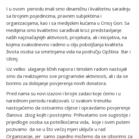
I u ovom periodu imali smo dinamičnu i kvalitetnu saradnju
sa brojnim pojedincima, pravnim subjektima i
organizacijama, kao i sa medijskim kućama u Crnoj Gori. Sa
medijima smo kvalitetno sarađivali kroz predstavljanje
naših najznačajnijih aktivnosti, projekata, ali i inicijativa, na
kojima svakodnevno radimo u cilju poboljšanja kvaliteta
života osoba sa smetnjama vida na području Opština Bar i
Ulcinj.
Uz veliko ulaganje ličnih napora i timskim radom nastojali
smo da realizujemo sve programske aktivnosti, ali i da se
borimo za dobijanje povjerenja novih donatora.
Pred nama su novi izazovi i brojni zadaci koje ćemo i u
narednom periodu realizovati. U svakom trenutku
nastojaćemo da ostvarimo ciljeve i opravdamo povjerenje
članova zbog kojih i postojimo. Prihvatamo sve sugestije i
prijedloge osoba sa poteškoćama vida, koje i ovim putem
pozivamo da se u što većoj mjeri uključe u rad
Organizacije, jer samo zajedno možemo da se izborimo za