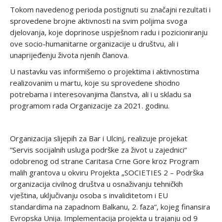
Tokom navedenog perioda postignuti su značajni rezultati i
sprovedene brojne aktivnosti na svim poljima svoga
djelovanja, koje doprinose uspješnom radu i pozicioniranju
ove socio-humanitarne organizacije u društvu, ali i
unaprijeđenju života njenih članova.
U nastavku vas informišemo o projektima i aktivnostima
realizovanim u martu, koje su sprovedene shodno
potrebama i interesovanjima članstva, ali i u skladu sa
programom rada Organizacije za 2021. godinu.
Organizacija slijepih za Bar i Ulcinj, realizuje projekat
“Servis socijalnih usluga podrške za život u zajednici“
odobrenog od strane Caritasa Crne Gore kroz Program
malih grantova u okviru Projekta „SOCIETIES 2 – Podrška
organizacija civilnog društva u osnaživanju tehničkih
vještina, uključivanju osoba s invaliditetom i EU
standardima na zapadnom Balkanu, 2. faza“, kojeg finansira
Evropska Unija. Implementacija projekta u trajanju od 9