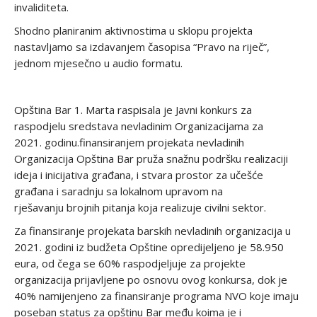
invaliditeta.
Shodno planiranim aktivnostima u sklopu projekta
nastavljamo sa izdavanjem časopisa “Pravo na riječ”,
jednom mjesečno u audio formatu.
Opština Bar 1. Marta raspisala je Javni konkurs za
raspodjelu sredstava nevladinim Organizacijama za
2021. godinu.finansiranjem projekata nevladinih
Organizacija Opština Bar pruža snažnu podršku realizaciji
ideja i inicijativa građana, i stvara prostor za učešće
građana i saradnju sa lokalnom upravom na
rješavanju brojnih pitanja koja realizuje civilni sektor.
Za finansiranje projekata barskih nevladinih organizacija u
2021. godini iz budžeta Opštine opredijeljeno je 58.950
eura, od čega se 60% raspodjeljuje za projekte
organizacija prijavljene po osnovu ovog konkursa, dok je
40% namijenjeno za finansiranje programa NVO koje imaju
poseban status za opštinu Bar među koima je i