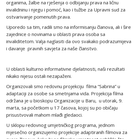
organima, žalbe na rješenja o odbijanju prava na ličnu
invalidninu i njegu i pomoć, kao i tužbe za Upravni sud za
ostvarivanje pomenutih prava.
Uporedo sa tim, radili smo na informisanju članova, ali i šire
zajednice o novinama u oblasti prava osoba sa
invaliditetom. Valja naglasiti da ovo svakako podrazumijeva
i davanje pravnih savjeta za naše članstvo.
U oblasti kulturno informativne djelatnosti, naši rezultati
nikako nijesu ostali nezapaženi.
Organizovali smo redovnu projekciju filma “Sabrina” u
adaptaciji za osobe sa smetnjama vida. Projekcija filma
održana je u bioskopu Organizacije u Baru, u utorak, 9.
marta, sa početkom u 17 časova, kojoj su po običaju
prisustvovali mahom mlađi gledaoci.
U sklopu redovnog umjetničkog programa, jednom
mjesečno organizujemo projekcije adaptiranih filmova za