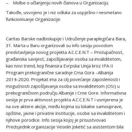
– Molbe o učlanjenju novih članova u Organizaciju;
Takođe, usvojeno je i niz odluka za uspješno i nesmetano
funkcionisanje Organizacije.
Caritas Barske nadbiskupije i Udruženje paraplegičara Bara,
31. Marta u Baru organizovali su info sesiju povodom
predstavljanja novog projekta A.C.C.E.N.T – Pristupačnost,
građanska savijest, zapošljavanje osoba sa invaliditetom,
kao novi trend, koji finansira Evrpska Unija kroz IPA II
Program prekogranične saradnje Crna Gora –Albanija
2014-2020. Projekat ima za cilj povećanje zaposlenosti i
mogućnosti zapošljavanja osoba sa invaliditetom (OSI) u
prekograničnom području Albanije i Crne Gore. Informativna
sesija je prva aktivnost projekta A.C.C.E.N.T i usmjerena je
na sve aktere akcije, među kojima su lokalne samouprave,
opštine, javne i privatne institucije, osobe sa invaliditetom i
njihove porodice. Info sesija kojoj je prisustvovao
Predsjednik organizacije Veselin Joketić sa asistentom bila