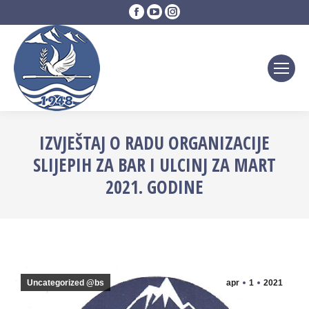
Facebook
YouTube
Instagram
page
page
page
opens
opens
opens
in
in
in
new
new
new
window
window
window
IZVJEŠTAJ O RADU ORGANIZACIJE
SLIJEPIH ZA BAR I ULCINJ ZA MART
2021. GODINE
Uncategorized @bs
apr
1
2021