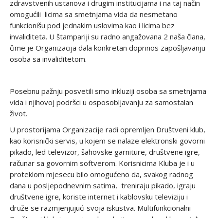
zdravstvenih ustanova i drugim institucijama i na taj način
omogućili licima sa smetnjama vida da nesmetano
funkcionišu pod jednakim uslovima kao i licima bez
invaliditeta. U štampariji su radno angažovana 2 naša člana,
čime je Organizacija dala konkretan doprinos zapošljavanju
osoba sa invaliditetom.
Posebnu pažnju posvetili smo inkluziji osoba sa smetnjama
vida i njihovoj podršci u osposobljavanju za samostalan
život.
U prostorijama Organizacije radi opremljen Društveni klub,
kao korisnički servis, u kojem se nalaze elektronski govorni
pikado, led televizor, šahovske garniture, društvene igre,
računar sa govornim softverom. Korisnicima Kluba je i u
proteklom mjesecu bilo omogućeno da, svakog radnog
dana u posljepodnevnim satima, treniraju pikado, igraju
društvene igre, koriste internet i kablovsku televiziju i
druže se razmjenjujući svoja iskustva. Multifunkcionalni