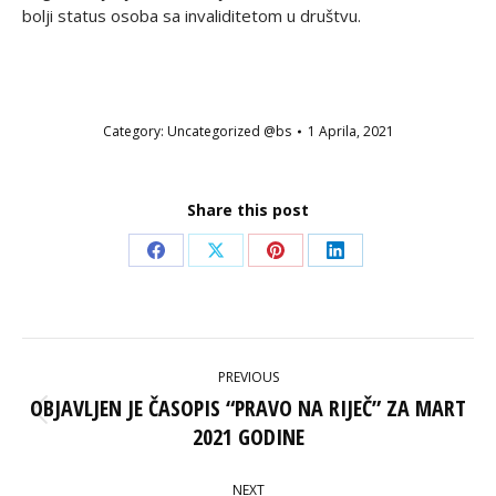
bolji status osoba sa invaliditetom u društvu.
Category:
Uncategorized @bs
1 Aprila, 2021
Share this post
Share
Share
Share
Share
on
on
on
on
Facebook
X
Pinterest
LinkedIn
POST
PREVIOUS
NAVIGATION
OBJAVLJEN JE ČASOPIS “PRAVO NA RIJEČ” ZA MART
Previous
2021 GODINE
post:
NEXT