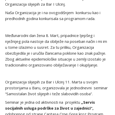
Organizacija slijepih za Bar I Ulcinj.
Naša Organizacija je i na ovogodišnjem konkursu kao i
predhodnih godina konkurisala sa programom rada.
Međunarodni dan žena 8. Mart, pripadnice ljepšeg i
nježnijeg pola nastoje da obilježe na poseban način i mi im
u tome izlazimo u susret. Za tu priliku, Organizacija
obezbjedila je i uručila članicama poklone kao znak pažnje.
Zbog aktuelne epidemiološke situacije u zemlji izostalo je
tradicionalno organizovano obilježavanje I okupljanje.
Organizacija slijepih za Bar i Ulcinj 11. Marta u svojim
prostorijama u Baru, organizovala je jednodnevni seminar
“Samostalan život slijepih i teže slabovidih osoba”.
Seminar je jedna od aktivnosti na projektu
„Servis
socijalnih usluga podrške za život u zajednici“,
odobrenog od strane Caritasa Crne Gore kroz Program