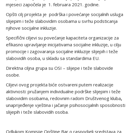
mjeseci započela je 1. februara 2021. godine.
Opšti cilj projekta je
podrška i povećanje socijalnih usluga
slijepim i teže slabovidim osobama u svrhu podsticanja
njihove socijalne inkluzije.
Specifični ciljevi su povećanje kapaciteta organizacije za
efikasno upravljanje inicijativama socijalne inkluzije, u cilju
promocije i zagovaranja socijalne inkluzije slijepih i teže
slabovidih osoba, u skladu sa standardima EU.
Direktna ciljna grupa su OSI – slijepe i teže slabovide
osobe.
Ciljevi ovog projekta biće ostvareni putem realizacije
aktivnosti: pružanjem individualne podrške slijepim i teže
slabovidim osobama, redovnim radom Društvenog kluba
,
unaprijeđenje vještina i jačanje psihosocijalnih sposobnosti
slijepih i teže slabovidih osoba.
Odlukom Komisije Opštine Bar o raspodjeli sredstava za