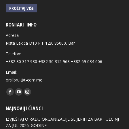
PROČITAJ VIŠE
KONTAKT INFO
Adresa:
Rista Lekića D10 P F 129, 85000, Bar
Telefon:
+382 30 317 930 +382 30 315 968 +382 69 034 606
Email:
orslibrul@t-com.me
Find us on:
Facebook
YouTube
Instagram
page
page
page
NAJNOVIJI ČLANCI
opens
opens
opens
in
in
in
IZVJEŠTAJ O RADU ORGANIZACIJE SLIJEPIH ZA BAR I ULCINJ
new
new
new
ZA JUL 2026. GODINE