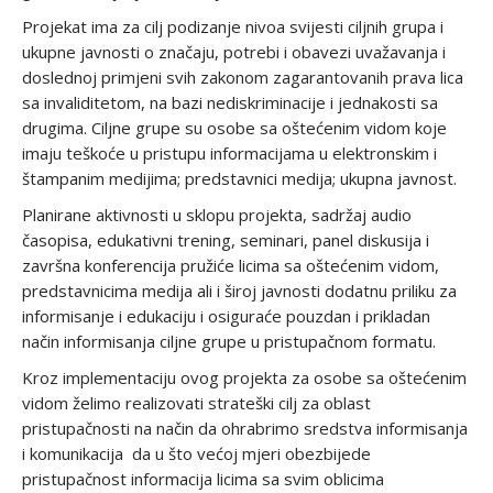
Projekat ima za cilj podizanje nivoa svijesti ciljnih grupa i
ukupne javnosti o značaju, potrebi i obavezi uvažavanja i
doslednoj primjeni svih zakonom zagarantovanih prava lica
sa invaliditetom, na bazi nediskriminacije i jednakosti sa
drugima. Ciljne grupe su osobe sa oštećenim vidom koje
imaju teškoće u pristupu informacijama u elektronskim i
štampanim medijima; predstavnici medija; ukupna javnost.
Planirane aktivnosti u sklopu projekta, sadržaj audio
časopisa, edukativni trening, seminari, panel diskusija i
završna konferencija pružiće licima sa oštećenim vidom,
predstavnicima medija ali i široj javnosti dodatnu priliku za
informisanje i edukaciju i osiguraće pouzdan i prikladan
način informisanja ciljne grupe u pristupačnom formatu.
Kroz implementaciju ovog projekta za osobe sa oštećenim
vidom želimo realizovati strateški cilj za oblast
pristupačnosti na način da ohrabrimo sredstva informisanja
i komunikacija da u što većoj mjeri obezbijede
pristupačnost informacija licima sa svim oblicima