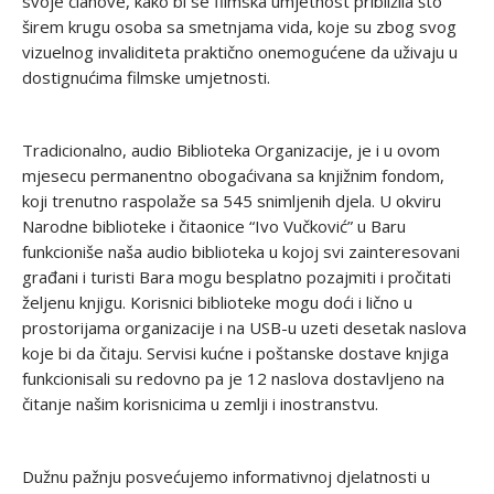
svoje članove, kako bi se filmska umjetnost približila što
širem krugu osoba sa smetnjama vida, koje su zbog svog
vizuelnog invaliditeta praktično onemogućene da uživaju u
dostignućima filmske umjetnosti.
Tradicionalno, audio Biblioteka Organizacije, je i u ovom
mjesecu permanentno obogaćivana sa knjižnim fondom,
koji trenutno raspolaže sa 545 snimljenih djela. U okviru
Narodne biblioteke i čitaonice “Ivo Vučković” u Baru
funkcioniše naša audio biblioteka u kojoj svi zainteresovani
građani i turisti Bara mogu besplatno pozajmiti i pročitati
željenu knjigu. Korisnici biblioteke mogu doći i lično u
prostorijama organizacije i na USB-u uzeti desetak naslova
koje bi da čitaju. Servisi kućne i poštanske dostave knjiga
funkcionisali su redovno pa je 12 naslova dostavljeno na
čitanje našim korisnicima u zemlji i inostranstvu.
Dužnu pažnju posvećujemo informativnoj djelatnosti u