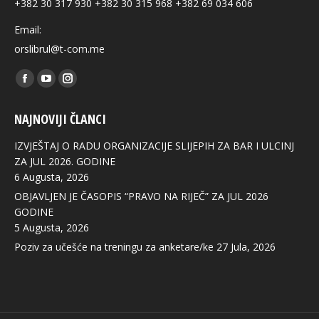
+382 30 317 930 +382 30 315 968 +382 69 034 606
Email:
orslibrul@t-com.me
Find us on:
Facebook
YouTube
Instagram
page
page
page
NAJNOVIJI ČLANCI
opens
opens
opens
in
in
in
IZVJEŠTAJ O RADU ORGANIZACIJE SLIJEPIH ZA BAR I ULCINJ
new
new
new
ZA JUL 2026. GODINE
6 Augusta, 2026
window
window
window
OBJAVLJEN JE ČASOPIS “PRAVO NA RIJEČ” ZA JUL 2026
GODINE
5 Augusta, 2026
Poziv za učešće na treningu za anketare/ke
27 Jula, 2026