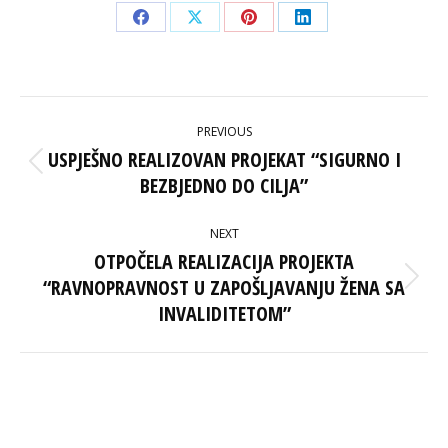
Share
Share
Share
Share
on
on
on
on
Facebook
X
Pinterest
LinkedIn
POST
PREVIOUS
NAVIGATION
USPJEŠNO REALIZOVAN PROJEKAT “SIGURNO I
Previous
BEZBJEDNO DO CILJA”
post:
NEXT
OTPOČELA REALIZACIJA PROJEKTA
“RAVNOPRAVNOST U ZAPOŠLJAVANJU ŽENA SA
Next
post:
INVALIDITETOM”