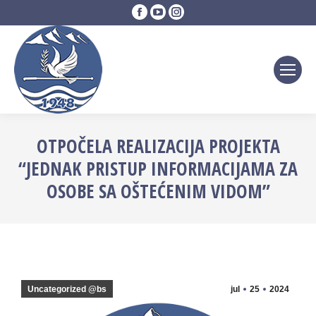
Facebook
YouTube
Instagram
page
page
page
opens
opens
opens
in
in
in
new
new
new
window
window
window
OTPOČELA REALIZACIJA PROJEKTA
“JEDNAK PRISTUP INFORMACIJAMA ZA
OSOBE SA OŠTEĆENIM VIDOM”
Uncategorized @bs
jul
25
2024