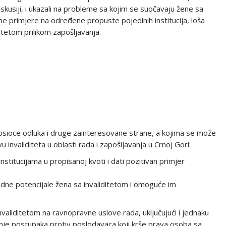
diskusiji, i ukazali na probleme sa kojim se suočavaju žene sa
tne primjere na određene propuste pojedinih institucija, loša
ditetom prilikom zapošljavanja.
nosioce odluka i druge zainteresovane strane, a kojima se može
invaliditeta u oblasti rada i zapošljavanja u Crnoj Gori:
institucijama u propisanoj kvoti i dati pozitivan primjer
adne potencijale žena sa invaliditetom i omoguće im
validitetom na ravnopravne uslove rada, uključujući i jednaku
anje postupaka protiv poslodavaca koji krše prava osoba sa