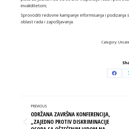
invaliditetom;
Sprovoditi redovne kampanje informisanja i podizanja svi
oblast rada i zapošljavanja.
Category:
Uncat
Sha
Share
on
Faceb
POST
PREVIOUS
NAVIGATION
ODRŽANA ZAVRŠNA KONFERENCIJA,
„ZAJEDNO PROTIV DISKRIMINACIJE
Previous