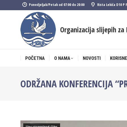
Ponedjeljak/Petak od 07:00 do 20:00
Rista Lekića D10 P 
POČETNA
O NAMA
NOVOSTI
KORISNE
Organizacija slijepih za 
POČETNA
O NAMA
NOVOSTI
KORISNE
ODRŽANA KONFERENCIJA “PR