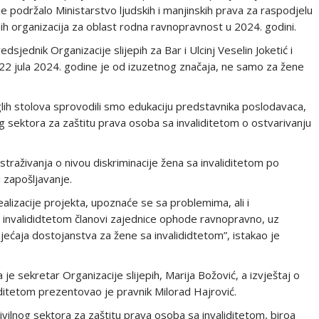
e podržalo Ministarstvo ljudskih i manjinskih prava za raspodjelu
h organizacija za oblast rodna ravnopravnost u 2024. godini.
sjednik Organizacije slijepih za Bar i Ulcinj Veselin Joketić i
 22 jula 2024. godine je od izuzetnog značaja, ne samo za žene
lih stolova sprovodili smo edukaciju predstavnika poslodavaca,
nog sektora za zaštitu prava osoba sa invaliditetom o ostvarivanju
raživanja o nivou diskriminacije žena sa invaliditetom po
i zapošljavanje.
ealizacije projekta, upoznaće se sa problemima, ali i
nvalididtetom članovi zajednice ophode ravnopravno, uz
jećaja dostojanstva za žene sa invalididtetom”, istakao je
je sekretar Organizacije slijepih, Marija Božović, a izvještaj o
iditetom prezentovao je pravnik Milorad Hajrović.
civilnog sektora za zaštitu prava osoba sa invaliditetom, biroa