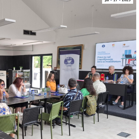
jul
17
2025