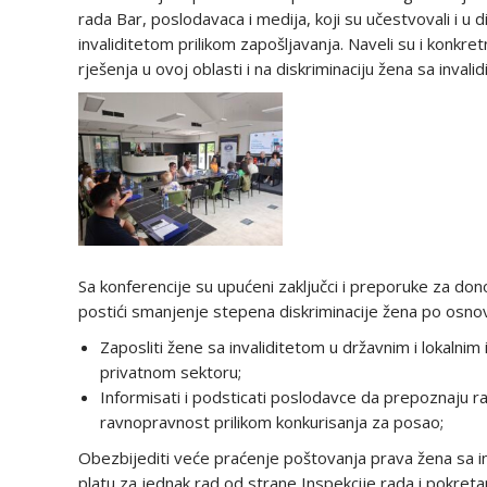
rada Bar, poslodavaca i medija, koji su učestvovali i u 
invaliditetom prilikom zapošljavanja. Naveli su i konkre
rješenja u ovoj oblasti i na diskriminaciju žena sa invali
Sa konferencije su upućeni zaključci i preporuke za do
postići smanjenje stepena diskriminacije žena po osnovu 
Zaposliti žene sa invaliditetom u državnim i lokalnim 
privatnom sektoru;
Informisati i podsticati poslodavce da prepoznaju r
ravnopravnost prilikom konkurisanja za posao;
Obezbijediti veće praćenje poštovanja prava žena sa in
platu za jednak rad od strane Inspekcije rada i pokret