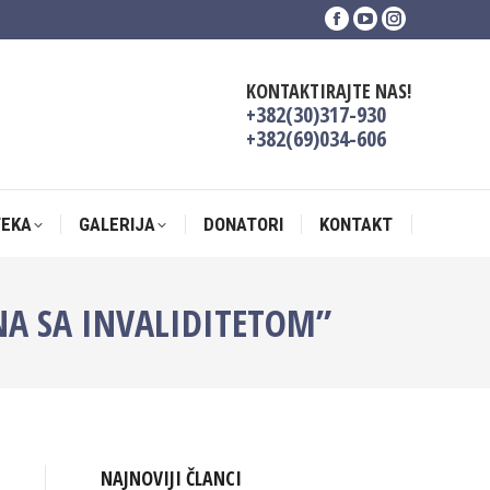
Facebook
YouTube
Instagram
TEKA
GALERIJA
DONATORI
KONTAKT
page
page
page
opens
opens
opens
KONTAKTIRAJTE NAS!
in
in
in
+382(30)317-930
new
new
new
+382(69)034-606
window
window
window
TEKA
GALERIJA
DONATORI
KONTAKT
NA SA INVALIDITETOM”
NAJNOVIJI ČLANCI