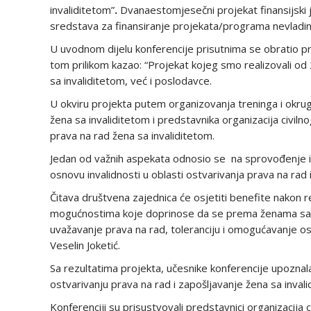
invaliditetom”
.
Dvanaestomjesečni projekat finansijski j
sredstava za finansiranje projekata/programa nevladini
U uvodnom dijelu konferencije prisutnima se obratio pred
tom prilikom kazao: “Projekat kojeg smo realizovali od
sa invaliditetom, već i poslodavce.
U okviru projekta putem organizovanja treninga i okrug
žena sa invaliditetom i predstavnika organizacija civil
prava na rad žena sa invaliditetom.
Jedan od važnih aspekata odnosio se na sprovođenje ist
osnovu invalidnosti u oblasti ostvarivanja prava na rad 
Čitava društvena zajednica će osjetiti benefite nakon r
mogućnostima koje doprinose da se prema ženama sa i
uvažavanje prava na rad, toleranciju i omogućavanje os
Veselin Joketić.
Sa rezultatima projekta, učesnike konferencije upoznala 
ostvarivanju prava na rad i zapošljavanje žena sa inval
Konferenciji su prisustvovali predstavnici organizacija 