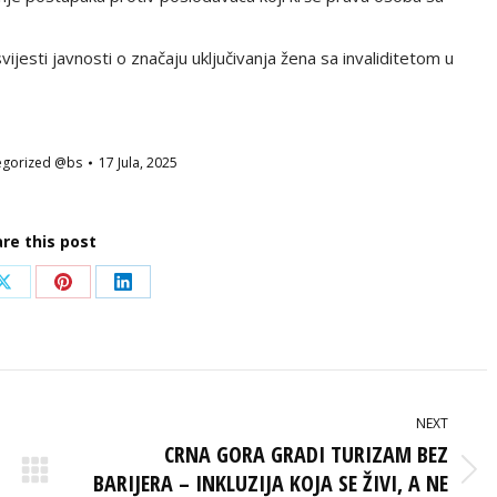
jesti javnosti o značaju uključivanja žena sa invaliditetom u
egorized @bs
17 Jula, 2025
re this post
Share
Share
Share
on
on
on
ook
X
Pinterest
LinkedIn
NEXT
CRNA GORA GRADI TURIZAM BEZ
BARIJERA – INKLUZIJA KOJA SE ŽIVI, A NE
Next