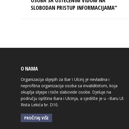
OSOBA SA OŠTEĆENIM VIDOM NA
post:
SLOBODAN PRISTUP INFORMACIJAMA”
O NAMA
Organizacija slijepih za Bar i Ulcinj je nevladina i
neprofitna organizacija osoba sa invaliditetom, koja
okuplja slijepe i teže slabovide osobe. Djeluje na
području opština Bara i Ulcinja, a sjedište je u –Baru Ul.
Rista Lekića br. D10.
PROČITAJ VIŠE