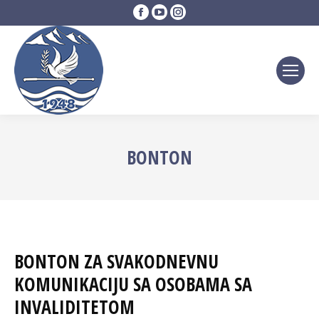
Facebook
YouTube
Instagram
page
page
page
opens
opens
opens
in
in
in
new
new
new
window
window
window
BONTON
BONTON ZA SVAKODNEVNU
KOMUNIKACIJU SA OSOBAMA SA
INVALIDITETOM