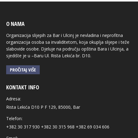
O NAMA
Organizacija slijepih za Bar i Ulcinj je nevladina i neprofitna
organizacija osoba sa invaliditetom, koja okuplja slijepe i teže
slabovide osobe. Djeluje na području opština Bara i Ulcinja, a
sjedište je u –Baru Ul. Rista Lekića br. D10.
PROČITAJ VIŠE
KONTAKT INFO
Adresa:
Rista Lekića D10 P F 129, 85000, Bar
Telefon:
+382 30 317 930 +382 30 315 968 +382 69 034 606