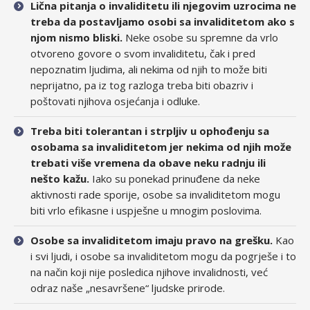
Lična pitanja o invaliditetu ili njegovim uzrocima ne
treba da postavljamo osobi sa invaliditetom ako s
njom nismo bliski.
Neke osobe su spremne da vrlo
otvoreno govore o svom invaliditetu, čak i pred
nepoznatim ljudima, ali nekima od njih to može biti
neprijatno, pa iz tog razloga treba biti obazriv i
poštovati njihova osjećanja i odluke.
Treba biti tolerantan i strpljiv u ophođenju sa
osobama sa invaliditetom jer nekima od njih može
trebati više vremena da obave neku radnju ili
nešto kažu.
Iako su ponekad prinuđene da neke
aktivnosti rade sporije, osobe sa invaliditetom mogu
biti vrlo efikasne i uspješne u mnogim poslovima.
Osobe sa invaliditetom imaju pravo na grešku.
Kao
i svi ljudi, i osobe sa invaliditetom mogu da pogrješe i to
na način koji nije posledica njihove invalidnosti, već
odraz naše „nesavršene“ ljudske prirode.