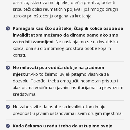
paraliza, skleroza multipleks, dječja paraliza, bolesti
srca, teži oblici reumatičnih pojava i još mnogo drugih
uzroka pri oštećenju organa za kretanja.
Pomagala kao što su štake, štap ili kolica osobe sa
invaliditetom možemo da diramo samo ako smo
za to bili zamoljeni
. Ne naslanjajmo se na invalidska
kolica, ona su dio intimnog prostora osobe koja ih
koristi.
Ne milovati psa vodiča dok je na „radnom
mjestu”
.Ako to želimo, uvjek pitajmo vlasnika za
dozvolu. Takođe, treba omogućiti nesmetan pristup i
ulaz psima vodičima u javnim institucijama i u prevoznim
sredstvima.
Ne zaboravite da osobe sa invaliditetom imaju
prednost u javnim ustanovama i svim drugim mjestima.
Kada čekamo u redu treba da ustupimo svoje