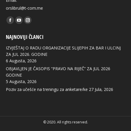
Email:
orslibrul@t-com.me
Find us on:
Facebook
YouTube
Instagram
page
page
page
NAJNOVIJI ČLANCI
opens
opens
opens
in
in
in
IZVJEŠTAJ O RADU ORGANIZACIJE SLIJEPIH ZA BAR I ULCINJ
new
new
new
ZA JUL 2026. GODINE
6 Augusta, 2026
window
window
window
OBJAVLJEN JE ČASOPIS “PRAVO NA RIJEČ” ZA JUL 2026
GODINE
5 Augusta, 2026
Poziv za učešće na treningu za anketare/ke
27 Jula, 2026
© 2020. All rights reserved.