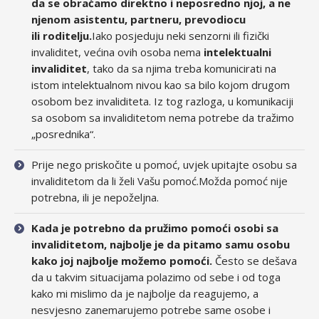
da se obraćamo direktno i neposredno njoj, a ne
njenom asistentu, partneru, prevodiocu
ili roditelju.
Iako posjeduju neki senzorni ili fizički
invaliditet, većina ovih osoba nema
intelektualni
invaliditet
, tako da sa njima treba komunicirati na
istom intelektualnom nivou kao sa bilo kojom drugom
osobom bez invaliditeta. Iz tog razloga, u komunikaciji
sa osobom sa invaliditetom nema potrebe da tražimo
„posrednika“.
Prije nego priskočite u pomoć, uvjek upitajte osobu sa
invaliditetom da li želi Vašu pomoć.Možda pomoć nije
potrebna, ili je nepoželjna.
Kada je potrebno da pružimo pomoći osobi sa
invaliditetom, najbolje je da pitamo samu osobu
kako joj najbolje možemo pomoći.
Često se dešava
da u takvim situacijama polazimo od sebe i od toga
kako mi mislimo da je najbolje da reagujemo, a
nesvjesno zanemarujemo potrebe same osobe i