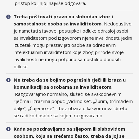
pristup koji njoj najviše odgovara.
Treba poštovati pravo na slobodan izbor i
samostalnost osoba sa invaliditetom.
Nedopustivo
je nametati stavove, postupke i odluke odrasloj osobi
sa invaliditetom pod izgovorom njene invalidnosti. Jedini
izuzetak mogu prestavljati osobe sa određenim
intelektualnim invaliditetom koje zbog prirode svoje
invalidnosti ne mogu potpuno samostalno donositi
odluke.
Ne treba da se bojimo pogrešnih rječi ili izraza u
komunikaciji sa osobama sa invaliditetom
.
Razgovarajmo normalno, služeći se svakodnevnim
rječima i izrazima poput: „Vidimo se”, „Žurim, trčim/idem
dalje”, „Čujemo se” – bez obzira o kakvom invaliditetu
se radi kod osobe sa kojom razgovaramo.
Kada se pozdravljamo sa sljepom ili slabovidom
osobom, koju ne srećemo često, treba da joj se