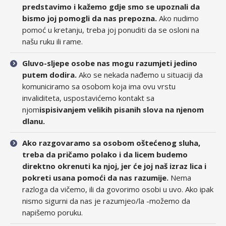
predstavimo i kažemo gdje smo se upoznali da
bismo joj pomogli da nas prepozna.
Ako nudimo
pomoć u kretanju, treba joj ponuditi da se osloni na
našu ruku ili rame.
Gluvo-sljepe osobe nas mogu razumjeti jedino
putem dodira.
Ako se nekada nađemo u situaciji da
komuniciramo sa osobom koja ima ovu vrstu
invaliditeta, uspostavićemo kontakt sa
njom
ispisivanjem velikih pisanih slova na njenom
dlanu.
Ako razgovaramo sa osobom oštećenog sluha,
treba da pričamo polako i da licem budemo
direktno okrenuti ka njoj, jer će joj naš izraz lica i
pokreti usana pomoći da nas razumije.
Nema
razloga da vičemo, ili da govorimo osobi u uvo. Ako ipak
nismo sigurni da nas je razumjeo/la -možemo da
napišemo poruku.