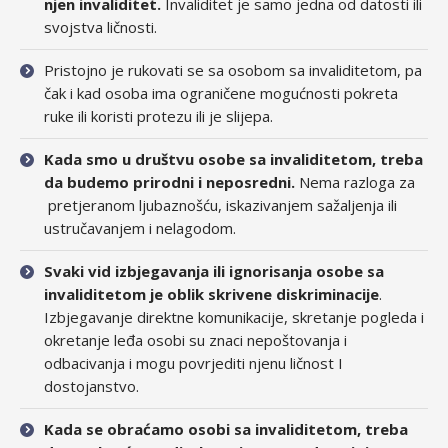
njen invaliditet.
Invaliditet je samo jedna od datosti ili
svojstva ličnosti.
Pristojno je rukovati se sa osobom sa invaliditetom, pa
čak i kad osoba ima ograničene mogućnosti pokreta
ruke ili koristi protezu ili je slijepa.
Kada smo u društvu osobe sa invaliditetom, treba
da budemo prirodni i neposredni.
Nema razloga za
pretjeranom ljubaznošću, iskazivanjem sažaljenja ili
ustručavanjem i nelagodom.
Svaki vid izbjegavanja ili ignorisanja osobe sa
invaliditetom je oblik skrivene diskriminacije
.
Izbjegavanje direktne komunikacije, skretanje pogleda i
okretanje leđa osobi su znaci nepoštovanja i
odbacivanja i mogu povrjediti njenu ličnost I
dostojanstvo.
Kada se obraćamo osobi sa invaliditetom, treba