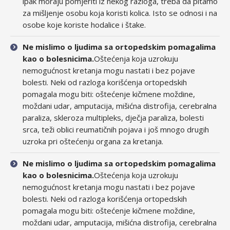
ipak moraju pomjeriti iz nekog razloga, treba da pitamo
za mišljenje osobu koja koristi kolica. Isto se odnosi i na
osobe koje koriste hodalice i štake.
Ne mislimo o ljudima sa ortopedskim pomagalima
kao o bolesnicima.
Oštećenja koja uzrokuju
nemogućnost kretanja mogu nastati i bez pojave
bolesti. Neki od razloga korišćenja ortopedskih
pomagala mogu biti: oštećenje kičmene moždine,
moždani udar, amputacija, mišićna distrofija, cerebralna
paraliza, skleroza multipleks, dječja paraliza, bolesti
srca, teži oblici reumatičnih pojava i još mnogo drugih
uzroka pri oštećenju organa za kretanja.
Ne mislimo o ljudima sa ortopedskim pomagalima
kao o bolesnicima.
Oštećenja koja uzrokuju
nemogućnost kretanja mogu nastati i bez pojave
bolesti. Neki od razloga korišćenja ortopedskih
pomagala mogu biti: oštećenje kičmene moždine,
moždani udar, amputacija, mišićna distrofija, cerebralna