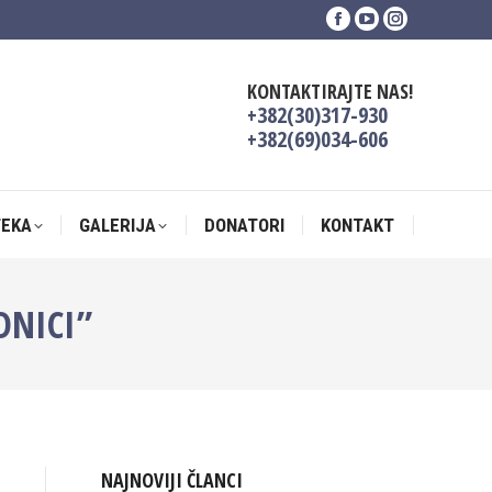
Facebook
YouTube
Instagram
TEKA
GALERIJA
DONATORI
KONTAKT
page
page
page
opens
opens
opens
KONTAKTIRAJTE NAS!
in
in
in
+382(30)317-930
new
new
new
+382(69)034-606
window
window
window
TEKA
GALERIJA
DONATORI
KONTAKT
DNICI”
NAJNOVIJI ČLANCI