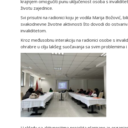
krajnjem omogućiti punu uključenost osoba s invalidit
životu zajednice.
Svi prisutni na radionici koju je vodila Marija Božović, b
svakodnevne životne aktivnosti što dovodi do ostvar
invaliditetom.
Kroz međusobnu interakciju na radionici osobe s invalidi
ohrabre u cilju lakšeg suočavanja sa svim problemima i
U skladu sa aktivnostima projekta planirano je organiz