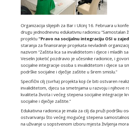
Organizacija slijepih za Bar i Ulcinj 16. Februara u konf
drugu jednodnevnu edukativnu radionicu “Samostalan živ
projektu
“Pravo na socijalnu integraciju OSI u zajedn
staranja za finansiranje projekata nevladinih organizaci
nazivom “Zaštita lica sa invaliditetom i djece i mladih
Veselin Joketić pozdravio je učesnike radionice, i govor
socijalne integracije osoba s invaliditetom i djece sa 
podrške socijalne i dječije zaštite u širem smislu.”
Specifični cilj (svrha) projekta koji će biti ostvaren rea
invaliditetom, djecu sa smetnjama u razvoju i njihove r
kvaliteta života i većeg stepena socijalne integracije 
socijalne i dječije zaštite.”
Edukativna radionica je imala za cilj da pruži podršku o
ostvarivanju što većeg mogućeg stepena samostalnosti 
na uživanje u sopstvenom izboru mjesta življenja mora 