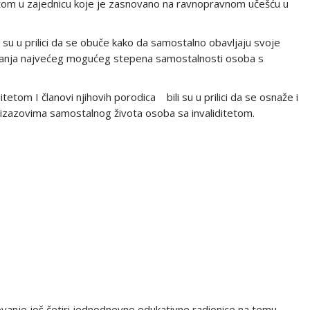
etom u zajednicu koje je zasnovano na ravnopravnom učešću u
ili su u prilici da se obuče kako da samostalno obavljaju svoje
ivanja najvećeg mogućeg stepena samostalnosti osoba s
tetom I članovi njihovih porodica bili su u prilici da se osnaže i
 izazovima samostalnog života osoba sa invaliditetom.
ovanje još četiri jednodnevne edukativne radionice na temu