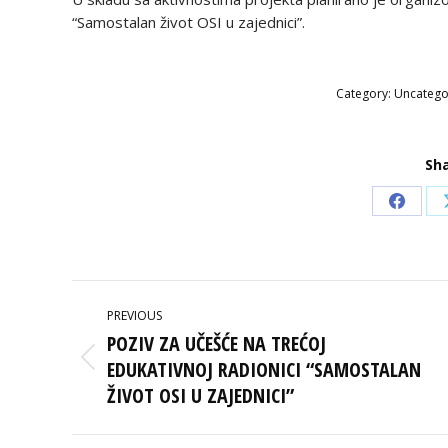
“Samostalan život OSI u zajednici”.
Category:
Uncatego
Sha
Share
on
Faceb
POST
PREVIOUS
NAVIGATION
POZIV ZA UČEŠĆE NA TREĆOJ
EDUKATIVNOJ RADIONICI “SAMOSTALAN
Previous
post:
ŽIVOT OSI U ZAJEDNICI”