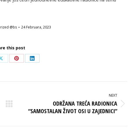
rized @bs
24 Februara, 2023
re this post
Share
Share
Share
on
on
on
ook
X
Pinterest
LinkedIn
NEXT
ODRŽANA TREĆA RADIONICA
Next
“SAMOSTALAN ŽIVOT OSI U ZAJEDNICI”
post: