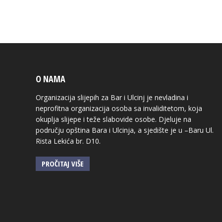
O NAMA
Organizacija slijepih za Bar i Ulcinj je nevladina i
neprofitna organizacija osoba sa invaliditetom, koja
okuplja slijepe i teže slabovide osobe. Djeluje na
području opština Bara i Ulcinja, a sjedište je u –Baru Ul.
Rista Lekića br. D10.
PROČITAJ VIŠE