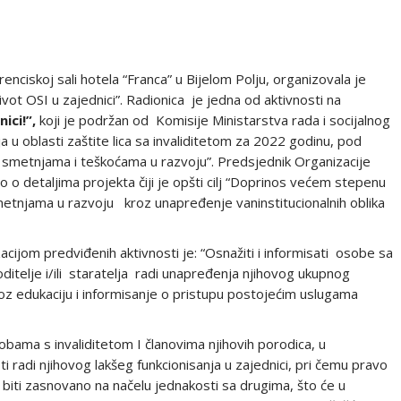
erenciskoj sali hotela “Franca” u Bijelom Polju, organizovala je
ot OSI u zajednici”. Radionica je jedna od aktivnosti na
ici!”,
koji je podržan od Komisije Ministarstva rada i socijalnog
ja u oblasti zaštite lica sa invaliditetom za 2022 godinu, pod
 sa smetnjama i teškoćama u razvoju”. Predsjednik Organizacije
io o detaljima projekta čiji je opšti cilj “Doprinos većem stepenu
smetnjama u razvoju kroz unapređenje vaninstitucionalnih oblika
lizacijom predviđenih aktivnosti je: “Osnažiti i informisati osobe sa
oditelje i/ili staratelja radi unapređenja njihovog ukupnog
kroz edukaciju i informisanje o pristupu postojećim uslugama
sobama s invaliditetom I članovima njihovih porodica, u
radi njihovog lakšeg funkcionisanja u zajednici, pri čemu pravo
biti zasnovano na načelu jednakosti sa drugima, što će u