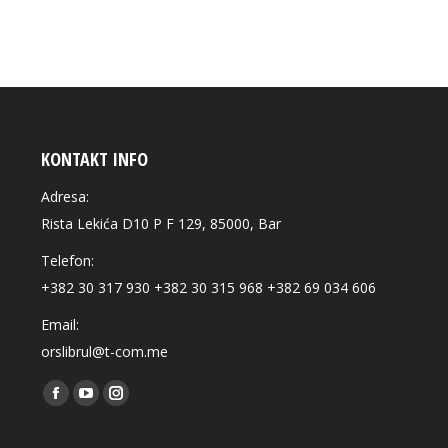
KONTAKT INFO
Adresa:
Rista Lekića D10 P F 129, 85000, Bar
Telefon:
+382 30 317 930 +382 30 315 968 +382 69 034 606
Email:
orslibrul@t-com.me
Find us on:
Facebook
YouTube
Instagram
page
page
page