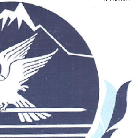
feb
24
2023