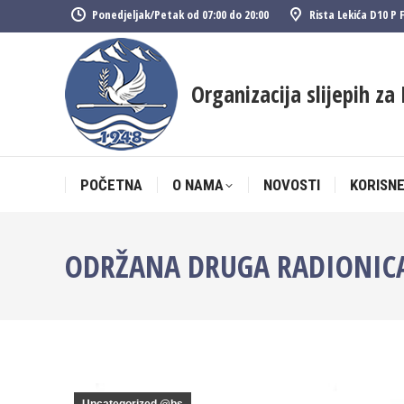
Ponedjeljak/Petak od 07:00 do 20:00
Rista Lekića D10 P 
POČETNA
O NAMA
NOVOSTI
KORISNE
Organizacija slijepih za 
POČETNA
O NAMA
NOVOSTI
KORISNE
ODRŽANA DRUGA RADIONICA 