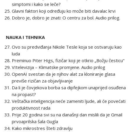
simptomi i kako se leče?
Glavni faktori koji određuju ko može biti davalac krvi
Dobro je, dobro je znati: O centru za bol. Audio prilog.
NAUKA I TEHNIKA
Ovo su predviđanja Nikole Tesle koja se ostvaruju kao
luda
Preminuo Piter Higs, fizičar koji je otkrio „Božju česticu“
VItelevizija – Klimatske promjene. Audio prilog
OpenAI svestan da je njihov alat za kloniranje glasa
previše rizičan za objavljivanje
Da li je čovjekova borba sa dipfejkom unaprijed osuđena
na propast?
Veštačka inteligencija neće zameniti ljude, ali će povećati
produktivnost rada
Prije 20 godina svi su na današnji dan mislili da je Gmail
prvoaprilska šala Gugla
Kako mikrostres šteti zdravlju