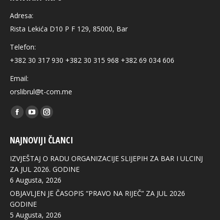
Adresa:
Rista Lekića D10 P F 129, 85000, Bar
Telefon:
+382 30 317 930 +382 30 315 968 +382 69 034 606
Email:
orslibrul@t-com.me
Find us on:
Facebook
YouTube
Instagram
page
page
page
NAJNOVIJI ČLANCI
opens
opens
opens
in
in
in
IZVJEŠTAJ O RADU ORGANIZACIJE SLIJEPIH ZA BAR I ULCINJ
new
new
new
ZA JUL 2026. GODINE
6 Augusta, 2026
window
window
window
OBJAVLJEN JE ČASOPIS “PRAVO NA RIJEČ” ZA JUL 2026
GODINE
5 Augusta, 2026