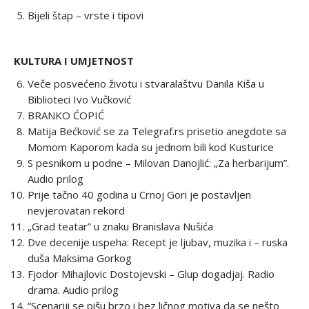
Bijeli štap – vrste i tipovi
KULTURA I UMJETNOST
Veče posvećeno životu i stvaralaštvu Danila Kiša u
Biblioteci Ivo Vučković
BRANKO ĆOPIĆ
Matija Bećković se za Telegraf.rs prisetio anegdote sa
Momom Kaporom kada su jednom bili kod Kusturice
S pesnikom u podne – Milovan Danojlić: „Za herbarijum”.
Audio prilog
Prije tačno 40 godina u Crnoj Gori je postavljen
nevjerovatan rekord
„Grad teatar” u znaku Branislava Nušića
Dve decenije uspeha: Recept je ljubav, muzika i – ruska
duša Maksima Gorkog
Fjodor Mihajlovic Dostojevski – Glup dogadjaj. Radio
drama. Audio prilog
“Scenariji se pišu brzo i bez ličnog motiva da se nešto