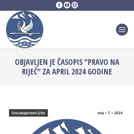
Facebook
YouTube
Instagram
page
page
page
opens
opens
opens
in
in
in
new
new
new
window
window
window
OBJAVLJEN JE ČASOPIS “PRAVO NA
RIJEČ” ZA APRIL 2024 GODINE
Uncategorized @bs
maj
7
2024