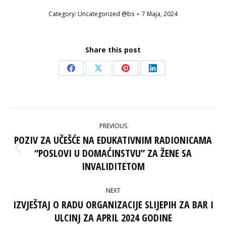
Category:
Uncategorized @bs
7 Maja, 2024
Share this post
Share
Share
Share
Share
on
on
on
on
Facebook
X
Pinterest
LinkedIn
POST
PREVIOUS
NAVIGATION
POZIV ZA UČEŠĆE NA EDUKATIVNIM RADIONICAMA
“POSLOVI U DOMAĆINSTVU” ZA ŽENE SA
Previous
post:
INVALIDITETOM
NEXT
IZVJEŠTAJ O RADU ORGANIZACIJE SLIJEPIH ZA BAR I
Next
ULCINJ ZA APRIL 2024 GODINE
post: