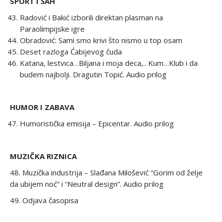
SPORT I ŠAH
Radović i Bakić izborili direktan plasman na
Paraolimpijske igre
Obradović: Sami smo krivi što nismo u top osam
Deset razloga Ćabijevog čuda
Katana, lestvica…Biljana i moja deca,.. Kum…Klub i da
budem najbolji. Dragutin Topić. Audio prilog
HUMOR I ZABAVA
Humoristička emisija – Epicentar. Audio prilog
MUZIČKA RIZNICA
48. Muzička industrija – Slađana Milošević “Gorim od želje
da ubijem noć” i “Neutral design”. Audio prilog
49. Odjava časopisa