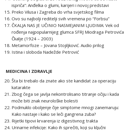
ispriča”: Anđelka o glumi, karijeri i novoj predstavi
Preko Vilusa i Zagreba do vrha svjetskog filma
Ovo su najbolji reditelji svih vremena po “Forbsu”
ČKALJA NAS JE UČINIO NASMEJANIM LJUDIMA: Vek od
rođenja najpopularnijeg glumca SFRJ Miodraga Petrovića
Čkalje (1924 – 2003)
Metamorfoze – Jovana Stojiljković. Audio prilog
Istina i sloboda Nadežde Petrović
MEDICINA I ZDRAVLJE
Šta bi trebalo da znate ako ste kandidat za operaciju
katarakte
Zbog čega se javlja nekontrolisano titranje očiju i kada
može biti znak neurološke bolesti
Podmuklo oboljenje čije simptome mnogi zanemaruju:
Kako nastaje i kako se leči gangrena zuba?
Rijetki tipovi krvarenja iz digestivnog trakta
Urinarne infekcije: Kako ih sprečiti, koji su ključni