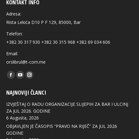
KONTAKT INFO
Adresa:
Rista Lekića D10 P F 129, 85000, Bar
Telefon:
+382 30 317 930 +382 30 315 968 +382 69 034 606
Email:
orslibrul@t-com.me
Find us on:
Facebook
YouTube
Instagram
page
page
page
NAJNOVIJI ČLANCI
opens
opens
opens
in
in
in
IZVJEŠTAJ O RADU ORGANIZACIJE SLIJEPIH ZA BAR I ULCINJ
new
new
new
ZA JUL 2026. GODINE
6 Augusta, 2026
window
window
window
OBJAVLJEN JE ČASOPIS “PRAVO NA RIJEČ” ZA JUL 2026
GODINE