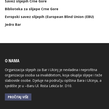
Savez slijepih Crne Gore
Biblioteka za slijepe Crne Gore
Evropski savez slijepih (European Blind Union (EBU)
Jedro Bar
O NAMA
Organizacija slijepih za Bar i Ulcinj je nevladina i neprofitna
organizacija osoba sa invaliditetom, koja okuplja slijepe i teže
slabovide osobe. Djeluje na području opština Bara i Ulcinja, a
sjedište je u –Baru Ul. Rista Lekića br. D10.
PROČITAJ VIŠE