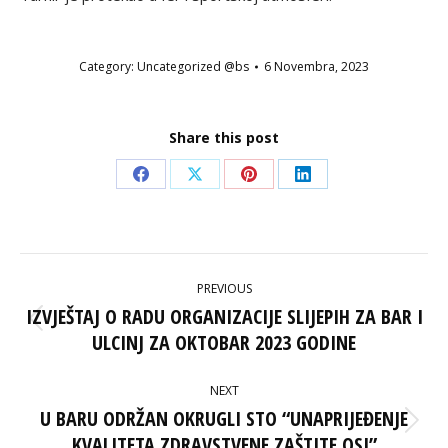
Category:
Uncategorized @bs
6 Novembra, 2023
Share this post
Share
Share
Share
Share
on
on
on
on
Facebook
X
Pinterest
LinkedIn
POST
PREVIOUS
NAVIGATION
IZVJEŠTAJ O RADU ORGANIZACIJE SLIJEPIH ZA BAR I
Previous
ULCINJ ZA OKTOBAR 2023 GODINE
post:
NEXT
U BARU ODRŽAN OKRUGLI STO “UNAPRIJEĐENJE
Next
KVALITETA ZDRAVSTVENE ZAŠTITE OSI”