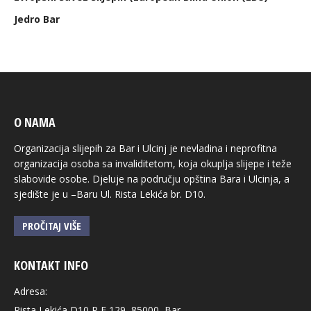
Jedro Bar
O NAMA
Organizacija slijepih za Bar i Ulcinj je nevladina i neprofitna
organizacija osoba sa invaliditetom, koja okuplja slijepe i teže
slabovide osobe. Djeluje na području opština Bara i Ulcinja, a
sjedište je u –Baru Ul. Rista Lekića br. D10.
PROČITAJ VIŠE
KONTAKT INFO
Adresa:
Rista Lekića D10 P F 129, 85000, Bar