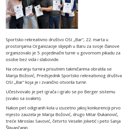
Sportsko rekreativno društvo OSI „Bar“, 22. marta u
prostorijama Organizacije slijepih u Baru za svoje članove
organizovalo je 5. pojedinačni turnir u govornom pikadu za
osobe bez vida i slabovide.
Na otvaranju turnira prisutnim takmičarima obratila se
Marija Božović, Predsjednik Sportsko rekreativnog društva
OSI „Bar“ koja je i zvanično otvorila turnir.
Učestvovalo je pet igrača i igralo se po Berger sistemu
(svako sa svakim).
Nakon pet odigranih kola u izuzetno jakoj konkurenciji prvo
mjesto zauzela je Marija Božović, drugo Mitar Đukanović,
treće Miroslav Savović, četvrto Veselin Joketić i peto Sanja
Šljivančanin.