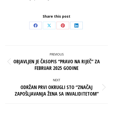
Share this post
Share
Share
Share
Share
on
on
on
on
Facebook
X
Pinterest
LinkedIn
POST
PREVIOUS
NAVIGATION
OBJAVLJEN JE ČASOPIS “PRAVO NA RIJEČ” ZA
Previous
FEBRUAR 2025 GODINE
post:
NEXT
ODRŽAN PRVI OKRUGLI STO “ZNAČAJ
Next
ZAPOŠLJAVANJA ŽENA SA INVALIDITETOM”
post: