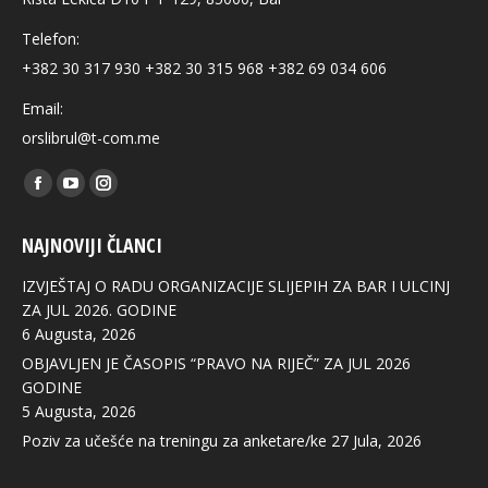
Telefon:
+382 30 317 930 +382 30 315 968 +382 69 034 606
Email:
orslibrul@t-com.me
Find us on:
Facebook
YouTube
Instagram
page
page
page
NAJNOVIJI ČLANCI
opens
opens
opens
in
in
in
IZVJEŠTAJ O RADU ORGANIZACIJE SLIJEPIH ZA BAR I ULCINJ
new
new
new
ZA JUL 2026. GODINE
6 Augusta, 2026
window
window
window
OBJAVLJEN JE ČASOPIS “PRAVO NA RIJEČ” ZA JUL 2026
GODINE
5 Augusta, 2026
Poziv za učešće na treningu za anketare/ke
27 Jula, 2026