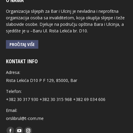
O NAMA
Organizacija slijepih za Bar i Ulcinj je nevladina i neprofitna
organizacija osoba sa invaliditetom, koja okuplja slijepe i teže
slabovide osobe. Djeluje na području opština Bara i Ulcinja, a
sjedište je u –Baru Ul. Rista Lekića br. D10.
PROČITAJ VIŠE
KONTAKT INFO
Adresa:
Rista Lekića D10 P F 129, 85000, Bar
Telefon:
+382 30 317 930 +382 30 315 968 +382 69 034 606
Email:
orslibrul@t-com.me
Find us on: