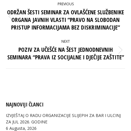
PREVIOUS
NAVIGATION
ODRŽAN ŠESTI SEMINAR ZA OVLAŠĆENE SLUŽBENIKE
ORGANA JAVNIH VLASTI “PRAVO NA SLOBODAN
Previous
post:
PRISTUP INFORMACIJAMA BEZ DISKRIMINACIJE”
NEXT
POZIV ZA UČEŠĆE NA ŠEST JEDNODNEVNIH
Next
SEMINARA “PRAVA IZ SOCIJALNE I DJEČIJE ZAŠTITE”
post:
NAJNOVIJI ČLANCI
IZVJEŠTAJ O RADU ORGANIZACIJE SLIJEPIH ZA BAR I ULCINJ
ZA JUL 2026. GODINE
6 Augusta, 2026