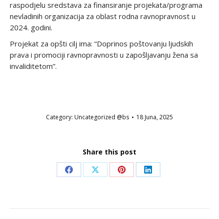
raspodjelu sredstava za finansiranje projekata/programa
nevladinih organizacija za oblast rodna ravnopravnost u
2024. godini.
Projekat za opšti cilj ima: “Doprinos poštovanju ljudskih
prava i promociji ravnopravnosti u zapošljavanju žena sa
invaliditetom”.
Category:
Uncategorized @bs
18 Juna, 2025
Share this post
Share
Share
Share
Share
on
on
on
on
Facebook
X
Pinterest
LinkedIn
POST