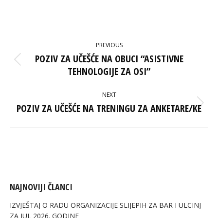
on
on
on
on
Facebook
X
Pinterest
LinkedIn
POST
PREVIOUS
NAVIGATION
POZIV ZA UČEŠĆE NA OBUCI “ASISTIVNE
Previous
TEHNOLOGIJE ZA OSI”
post:
NEXT
POZIV ZA UČEŠĆE NA TRENINGU ZA ANKETARE/KE
Next
post:
NAJNOVIJI ČLANCI
IZVJEŠTAJ O RADU ORGANIZACIJE SLIJEPIH ZA BAR I ULCINJ
ZA JUL 2026. GODINE