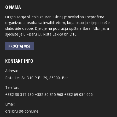
O NAMA
Organizacija slijepih za Bar i Ulcinj je nevladina i neprofitna
organizacija osoba sa invaliditetom, koja okuplja slijepe i teže
slabovide osobe. Djeluje na području opština Bara i Ulcinja, a
sjedište je u –Baru Ul. Rista Lekića br. D10.
PROČITAJ VIŠE
KONTAKT INFO
Adresa:
Rista Lekića D10 P F 129, 85000, Bar
Telefon:
+382 30 317 930 +382 30 315 968 +382 69 034 606
Email:
orslibrul@t-com.me