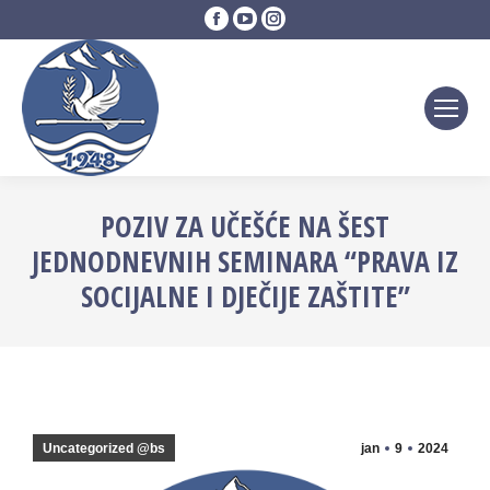
Facebook
YouTube
Instagram
page
page
page
opens
opens
opens
in
in
in
new
new
new
window
window
window
POZIV ZA UČEŠĆE NA ŠEST
JEDNODNEVNIH SEMINARA “PRAVA IZ
SOCIJALNE I DJEČIJE ZAŠTITE”
Uncategorized @bs
jan
9
2024