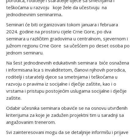
porodica, roditelje i staratelje djece sa smetnjama i
teškoćama u razvoju
koje žele da učestvuju na
jednodnevnim seminarima
.
Seminari će biti organizovani tokom januara i februara
2024. godine na prostoru cijele Crne Gore, po dva
seminara u različitim gradovima u centralnom, sjevernom i
južnom regionu Crne Gore sa učešćem po deset osoba po
jednom seminaru.
Na šest jednodnevnih edukativnih seminara biće osnažena
i informisana lica s invaliditetom, članovi njihovih porodica,
roditelji i staratelji djece sa smetnjama i teškoćama u
razvoju o pravima iz socijalne i dječije zaštite, kao i o
vrstama i pristupu postojećim uslugama socijalne i dječije
zaštite.
Odabir učesnika seminara obaviće se na osnovu utvrđenih
kriterijuma za koje je zadužen projektni tim u saradnji sa
angažovanim trenerom.
Svi zainteresovani mogu da se detaljnije informišu i prijave