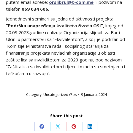
putem email adrese:
orslibrul@t-com.me
ili pozivom na
telefon
069 034 606
.
Jednodnevni seminari su jedna od aktivnosti projekta
“Podrška unapređenju kvaliteta života OSI”,
kojeg od
20.09.2023.godine realizuje Organizacija slijepih za Bar i
Ulcinj u partnerstvu sa “Ekvivalentom”, a koji je podržan od
Komisije Ministarstva rada i socijalnog staranja za
finansiranje projekata nevladinih organizacija u oblasti
zaštite lica sa invaliditetom za 2023 godinu, pod nazivom
“Zaštita lica sa invaliditetom i djece i mladih sa smetnjama i
teškoćama u razvoju”.
Category:
Uncategorized @bs
9 Januara, 2024
Share this post
Share
Share
Share
Share