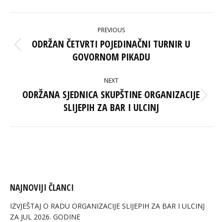
Facebook
X
Pinterest
LinkedIn
POST
PREVIOUS
NAVIGATION
ODRŽAN ČETVRTI POJEDINAČNI TURNIR U
Previous
GOVORNOM PIKADU
post:
NEXT
ODRŽANA SJEDNICA SKUPŠTINE ORGANIZACIJE
Next
SLIJEPIH ZA BAR I ULCINJ
post:
NAJNOVIJI ČLANCI
IZVJEŠTAJ O RADU ORGANIZACIJE SLIJEPIH ZA BAR I ULCINJ
ZA JUL 2026. GODINE