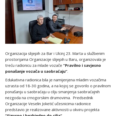
Organizacija slijepih za Bar i Ulcinj 23. Marta u službenim
prostorijama Organizacije slijepih u Baru, organizovala je
treću radionicu za mlade vozače
“Pravilno i savjesno
ponašanje vozača u saobraćaju”
.
Edukativna radionica bila je namijenjena mladim vozačima
uzrasta od 18-30 godina, a na kojoj se govorilo o pravilnom
ponašanju u saobraćaju u cilju smanjenja saobraćajnih
nezgoda na crnogorskim drumovima. Predsednik
Organizacije Veselin Joketić učesnicima radionice
predstavio je realizovane aktivnosti u okviru projekta
“Sigurno i bezbjedno do cilja”.