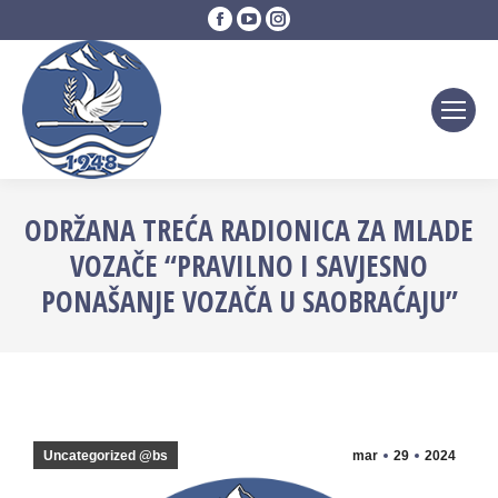
Facebook
YouTube
Instagram
page
page
page
opens
opens
opens
in
in
in
new
new
new
window
window
window
ODRŽANA TREĆA RADIONICA ZA MLADE
VOZAČE “PRAVILNO I SAVJESNO
PONAŠANJE VOZAČA U SAOBRAĆAJU”
Uncategorized @bs
mar
29
2024