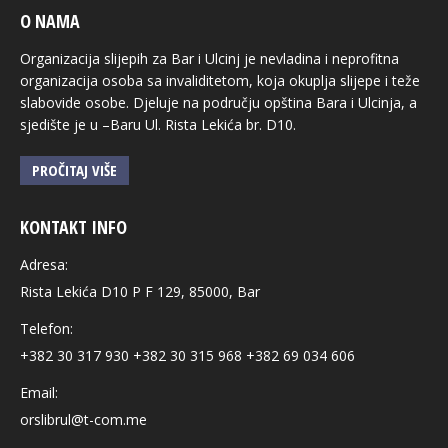
O NAMA
Organizacija slijepih za Bar i Ulcinj je nevladina i neprofitna
organizacija osoba sa invaliditetom, koja okuplja slijepe i teže
slabovide osobe. Djeluje na području opština Bara i Ulcinja, a
sjedište je u –Baru Ul. Rista Lekića br. D10.
PROČITAJ VIŠE
KONTAKT INFO
Adresa:
Rista Lekića D10 P F 129, 85000, Bar
Telefon:
+382 30 317 930 +382 30 315 968 +382 69 034 606
Email:
orslibrul@t-com.me