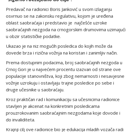
Predavač na radionici Boris Janković u svom izlaganju
osvrnuo se na zakonsku regulativu, kojom je uređena
oblast saobraćaja i predstavio je najčešće uzroke
saobraćajnih nezgoda na crnogorskim drumovima uzimajući
u obzir statističke podatke.
Ukazao je na niz mogućih posledica do kojih može da
dovede brza i rizična vožnja na koristan i zanimljiv način.
Prema dostupnim podacima, broj saobraćajnih nezgoda u
Crnoj Gori je u najvećem procentu izazvan od strane ove
populacije stanovništva, koji zbog nemarnosti i nesavjesne
vožnje uzrokuju i ostavljaju trajne posledice po sebe i
druge učesnike u saobraćaju.
Kroz praktičan rad i komunikaciju sa učesnicima radionice
stavljen je akcenat na konkretnim posledicama
prouzrokovanim saobraćajnim nezgodama koje dovode i
do invaliditeta.
Krajnji cilj ove radionice bio je edukacija mladih vozača radi