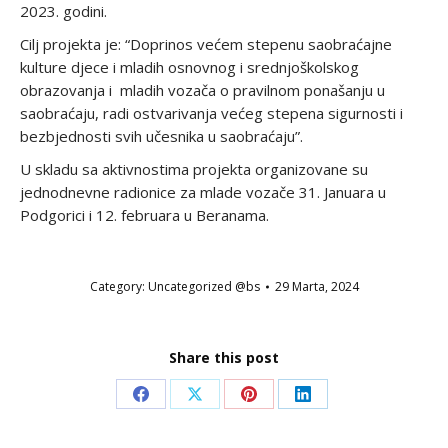
2023. godini.
Cilj projekta je: “Doprinos većem stepenu saobraćajne
kulture djece i mladih osnovnog i srednjoškolskog
obrazovanja i mladih vozača o pravilnom ponašanju u
saobraćaju, radi ostvarivanja većeg stepena sigurnosti i
bezbjednosti svih učesnika u saobraćaju”.
U skladu sa aktivnostima projekta organizovane su
jednodnevne radionice za mlade vozače 31. Januara u
Podgorici i 12. februara u Beranama.
Category:
Uncategorized @bs
29 Marta, 2024
Share this post
Share
Share
Share
Share
on
on
on
on