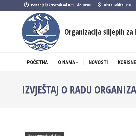
Ponedjeljak/Petak od 07:00 do 20:00
Rista Lekića D10 P 
POČETNA
O NAMA
NOVOSTI
KORISNE
Organizacija slijepih za 
POČETNA
O NAMA
NOVOSTI
KORISNE
IZVJEŠTAJ O RADU ORGANIZA