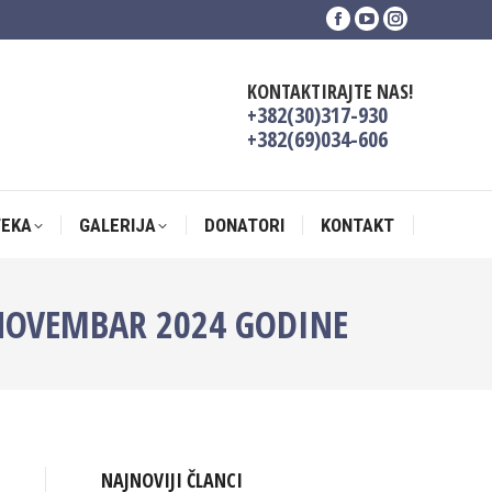
Facebook
YouTube
Instagram
TEKA
GALERIJA
DONATORI
KONTAKT
page
page
page
opens
opens
opens
KONTAKTIRAJTE NAS!
in
in
in
+382(30)317-930
new
new
new
+382(69)034-606
window
window
window
TEKA
GALERIJA
DONATORI
KONTAKT
A NOVEMBAR 2024 GODINE
NAJNOVIJI ČLANCI