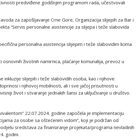
aktivnosti predviđene godišnjim programom rada, učestvovali
voda za zapošljavanje Crne Gore, Organizacija slijepih za Bar i
ekta “Servis personalne asistencije za slijepa i teže slabovida
fična personalna asistencija slijepim i teže slabovidim licima
 osnovnih životnih namirnica, plaćanje komunalija, prevoz u
 inkluzije slijepih i teže slabovidih osoba, kao i njihove
inosi i njihovoj mobilnosti, ali i sve jačoj prisutnosti u
visniji život i stvaranje jednakih šansi za uključivanje u društvo.
“Ekvivalentom” 22.07.2024. godine započela je implementaciju
ijama za osobe sa oštećenim vidom”, koji je podržan od
spodjelu sredstava za finansiranje projekata/programa nevladinih
4. godini.