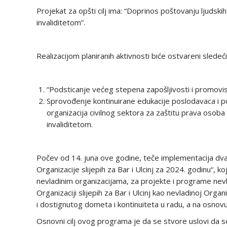
Projekat za opšti cilj ima: “Doprinos poštovanju ljudski
invaliditetom”.
Realizacijom planiranih aktivnosti biće ostvareni sledeći s
“Podsticanje većeg stepena zapošljivosti i promovisa
Sprovođenje kontinuirane edukacije poslodavaca i pod
organizacija civilnog sektora za zaštitu prava osoba
invaliditetom.
Počev od 14. juna ove godine, teče implementacija d
Organizacije slijepih za Bar i Ulcinj za 2024. godinu“, 
nevladinim organizacijama, za projekte i programe nevl
Organizaciji slijepih za Bar i Ulcinj kao nevladinoj Org
i dostignutog dometa i kontinuiteta u radu, a na osnov
Osnovni cilj ovog programa je da se stvore uslovi da 