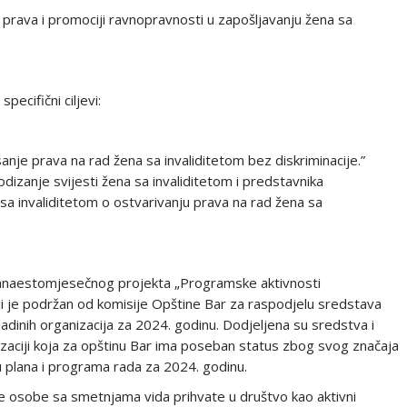
h prava i promociji ravnopravnosti u zapošljavanju žena sa
pecifični ciljevi:
nje prava na rad žena sa invaliditetom bez diskriminacije.”
izanje svijesti žena sa invaliditetom i predstavnika
 sa invaliditetom o ostvarivanju prava na rad žena sa
vanaestomjesečnog projekta „Programske aktivnosti
koji je podržan od komisije Opštine Bar za raspodjelu sredstava
adinih organizacija za 2024. godinu. Dodjeljena su sredstva i
anizaciji koja za opštinu Bar ima poseban status zbog svog značaja
u plana i programa rada za 2024. godinu.
se osobe sa smetnjama vida prihvate u društvo kao aktivni