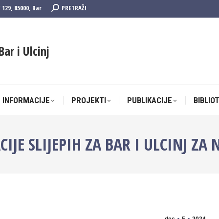
Search:
F 129, 85000, Bar
PRETRAŽI
 INFORMACIJE
PROJEKTI
PUBLIKACIJE
BIBLIO
Bar i Ulcinj
 INFORMACIJE
PROJEKTI
PUBLIKACIJE
BIBLIO
CIJE SLIJEPIH ZA BAR I ULCINJ Z