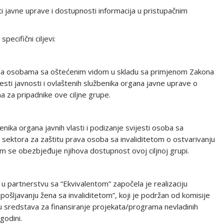
i javne uprave i dostupnosti informacija u pristupačnim
pecifični ciljevi:
cija osobama sa oštećenim vidom u skladu sa primjenom Zakona
sti javnosti i ovlaštenih službenika organa javne uprave o
a za pripadnike ove ciljne grupe.
nika organa javnih vlasti i podizanje svijesti osoba sa
 sektora za zaštitu prava osoba sa invaliditetom o ostvarivanju
jim se obezbjeđuje njihova dostupnost ovoj ciljnoj grupi.
nj u partnerstvu sa “Ekvivalentom” započela je realizaciju
ljavanju žena sa invaliditetom”, koji je podržan od komisije
lu sredstava za finansiranje projekata/programa nevladinih
godini.