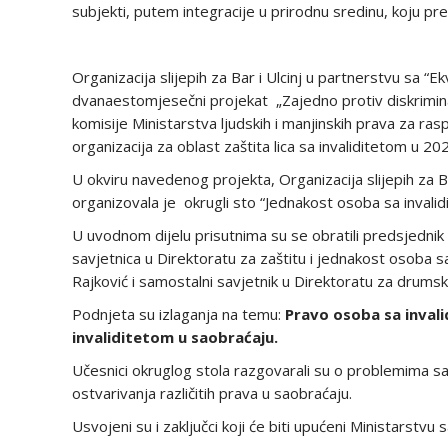
subjekti, putem integracije u prirodnu sredinu, koju pre
Organizacija slijepih za Bar i Ulcinj u partnerstvu sa
dvanaestomjesečni projekat „Zajedno protiv diskriminaci
komisije Ministarstva ljudskih i manjinskih prava za ra
organizacija za oblast zaštita lica sa invaliditetom u 202
U okviru navedenog projekta, Organizacija slijepih za Ba
organizovala je okrugli sto “Jednakost osoba sa invali
U uvodnom dijelu prisutnima su se obratili predsjednik O
savjetnica u Direktoratu za zaštitu i jednakost osoba sa
Rajković i samostalni savjetnik u Direktoratu za drumsk
Podnjeta su izlaganja na temu:
Pravo osoba sa inval
invaliditetom u saobraćaju
.
Učesnici okruglog stola razgovarali su o problemima sa
ostvarivanja različitih prava u saobraćaju.
Usvojeni su i zaključci koji će biti upućeni Ministarstvu 