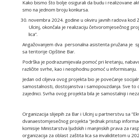
Kako bismo što bolje osigurali da budu i realizovane 
smo na jednom broju konkursa.
novembra 2024. godine u okviru javnih radova kod Za
Ulcinj, okončala je realizaciju četvoromjesečnog proj
lica”.
Angažovanjem dva personalna asistenta pružana je speci
sa teritorije Opštine Bar.
Podrška je podrazumijevala pomoć pri kretanju, nabavci
različite svrhe, kao i neophodnu pomoć u informisanju.
Jedan od ciljeva ovog projekta bio je povećanje socijalne
samostalnosti, dostojanstva i samopouzdanja. Sve to dopr
zajednici. Svrha ovog projekta bila je samostalniji i neza
Organizacija slijepih za Bar i Ulcinj u partnerstvu sa 
dvanaestomjesečnog projekta “Jednak pristup informac
komisije Ministarstva ljudskih i manjinskih prava za ra
organizacija za oblast zaštita lica sa invaliditetom u 202