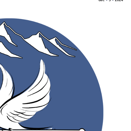
dec
5
2024