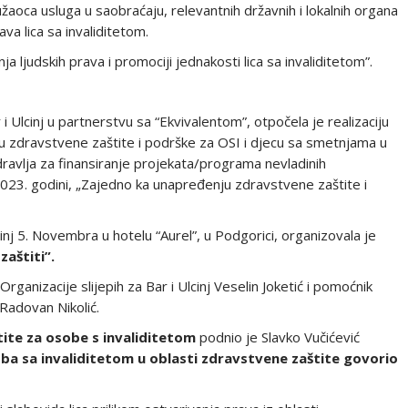
oca usluga u saobraćaju, relevantnih državnih i lokalnih organa
ava lica sa invaliditetom.
a ljudskih prava i promociji jednakosti lica sa invaliditetom”.
 Ulcinj u partnerstvu sa “Ekvivalentom”, otpočela je realizaciju
 zdravstvene zaštite i podrške za OSI i djecu sa smetnjama u
dravlja za finansiranje projekata/programa nevladinih
u 2023. godini, „Zajedno ka unapređenju zdravstvene zaštite i
cinj 5. Novembra u hotelu “Aurel”, u Podgorici, organizovala je
zaštiti”
.
rganizacije slijepih za Bar i Ulcinj Veselin Joketić i pomoćnik
Radovan Nikolić.
tite za osobe s invaliditetom
podnio je Slavko Vučićević
oba sa invaliditetom u oblasti zdravstvene zaštite govorio