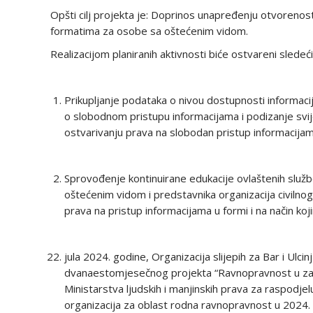
Opšti cilj projekta je: Doprinos unapređenju otvorenost
formatima za osobe sa oštećenim vidom.
Realizacijom planiranih aktivnosti biće ostvareni sledeći s
Prikupljanje podataka o nivou dostupnosti informa
o slobodnom pristupu informacijama i podizanje svije
ostvarivanju prava na slobodan pristup informacijam
Sprovođenje kontinuirane edukacije ovlaštenih službe
oštećenim vidom i predstavnika organizacija civilnog
prava na pristup informacijama u formi i na način ko
jula 2024. godine, Organizacija slijepih za Bar i Ulci
dvanaestomjesečnog projekta “Ravnopravnost u zapoš
Ministarstva ljudskih i manjinskih prava za raspodje
organizacija za oblast rodna ravnopravnost u 2024. 