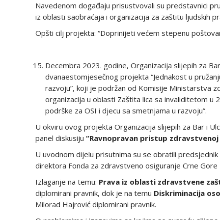
Navedenom događaju prisustvovali su predstavnici pruža
iz oblasti saobraćaja i organizacija za zaštitu ljudskih pr
Opšti cilj projekta: “Doprinijeti većem stepenu poštovanj
Decembra 2023. godine, Organizacija slijepih za Bar i
dvanaestomjesečnog projekta “Jednakost u pružanju
razvoju”, koji je podržan od Komisije Ministarstva z
organizacija u oblasti Zaštita lica sa invaliditetom 
podrške za OSI i djecu sa smetnjama u razvoju”.
U okviru ovog projekta Organizacija slijepih za Bar i Ul
panel diskusiju
“Ravnopravan pristup zdravstvenoj 
U uvodnom dijelu prisutnima su se obratili predsjednik O
direktora Fonda za zdravstveno osiguranje Crne Gore 
Izlaganje na temu:
Prava iz oblasti zdravstvene zaš
diplomirani pravnik, dok je na temu
Diskriminacija os
Milorad Hajrović diplomirani pravnik.