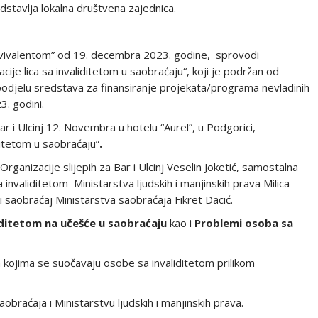
dstavlja lokalna društvena zajednica.
 “Ekvivalentom” od 19. decembra 2023. godine, sprovodi
je lica sa invaliditetom u saobraćaju“, koji je podržan od
spodjelu sredstava za finansiranje projekata/programa nevladinih
3. godini.
r i Ulcinj 12. Novembra u hotelu “Aurel”, u Podgorici,
ditetom u saobraćaju”
.
rganizacije slijepih za Bar i Ulcinj Veselin Joketić, samostalna
 invaliditetom Ministarstva ljudskih i manjinskih prava Milica
i saobraćaj Ministarstva saobraćaja Fikret Dacić.
iditetom na učešće u saobraćaju
kao i
Problemi osoba sa
 kojima se suočavaju osobe sa invaliditetom prilikom
saobraćaja i Ministarstvu ljudskih i manjinskih prava.