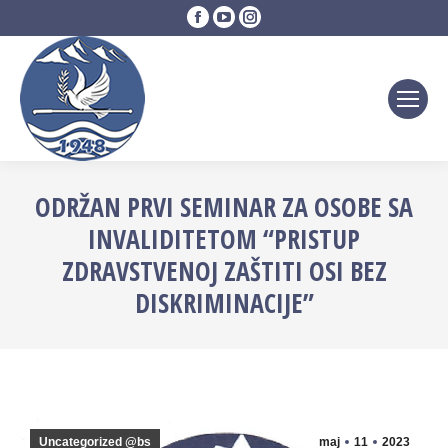
Facebook
YouTube
Instagram
page
page
page
opens
opens
opens
in
in
in
new
new
new
window
window
window
ODRŽAN PRVI SEMINAR ZA OSOBE SA
INVALIDITETOM “PRISTUP
ZDRAVSTVENOJ ZAŠTITI OSI BEZ
DISKRIMINACIJE”
Uncategorized @bs
maj
11
2023