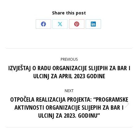
Share this post
Share
Share
Share
Share
on
on
on
on
Facebook
X
Pinterest
LinkedIn
POST
PREVIOUS
NAVIGATION
IZVJEŠTAJ O RADU ORGANIZACIJE SLIJEPIH ZA BAR I
Previous
ULCINJ ZA APRIL 2023 GODINE
post:
NEXT
OTPOČELA REALIZACIJA PROJEKTA: “PROGRAMSKE
AKTIVNOSTI ORGANIZACIJE SLIJEPIH ZA BAR I
Next
post:
ULCINJ ZA 2023. GODINU”