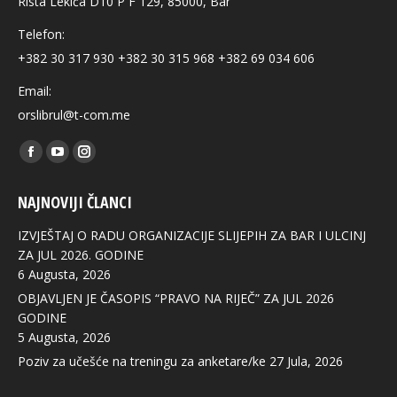
Rista Lekića D10 P F 129, 85000, Bar
Telefon:
+382 30 317 930 +382 30 315 968 +382 69 034 606
Email:
orslibrul@t-com.me
Find us on:
Facebook
YouTube
Instagram
page
page
page
NAJNOVIJI ČLANCI
opens
opens
opens
in
in
in
IZVJEŠTAJ O RADU ORGANIZACIJE SLIJEPIH ZA BAR I ULCINJ
new
new
new
ZA JUL 2026. GODINE
6 Augusta, 2026
window
window
window
OBJAVLJEN JE ČASOPIS “PRAVO NA RIJEČ” ZA JUL 2026
GODINE
5 Augusta, 2026
Poziv za učešće na treningu za anketare/ke
27 Jula, 2026