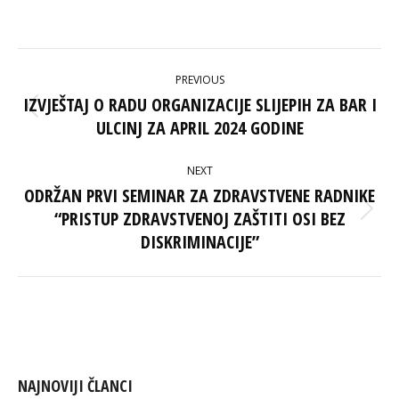
on
on
on
on
Facebook
X
Pinterest
LinkedIn
POST
PREVIOUS
NAVIGATION
IZVJEŠTAJ O RADU ORGANIZACIJE SLIJEPIH ZA BAR I
Previous
ULCINJ ZA APRIL 2024 GODINE
post:
NEXT
ODRŽAN PRVI SEMINAR ZA ZDRAVSTVENE RADNIKE
“PRISTUP ZDRAVSTVENOJ ZAŠTITI OSI BEZ
Next
post:
DISKRIMINACIJE”
NAJNOVIJI ČLANCI