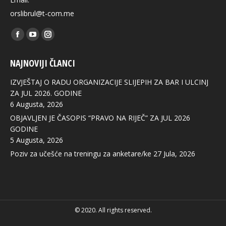
orslibrul@t-com.me
Find us on:
Facebook
YouTube
Instagram
page
page
page
NAJNOVIJI ČLANCI
opens
opens
opens
in
in
in
IZVJEŠTAJ O RADU ORGANIZACIJE SLIJEPIH ZA BAR I ULCINJ
new
new
new
ZA JUL 2026. GODINE
6 Augusta, 2026
window
window
window
OBJAVLJEN JE ČASOPIS “PRAVO NA RIJEČ” ZA JUL 2026
GODINE
5 Augusta, 2026
Poziv za učešće na treningu za anketare/ke
27 Jula, 2026
© 2020. All rights reserved.