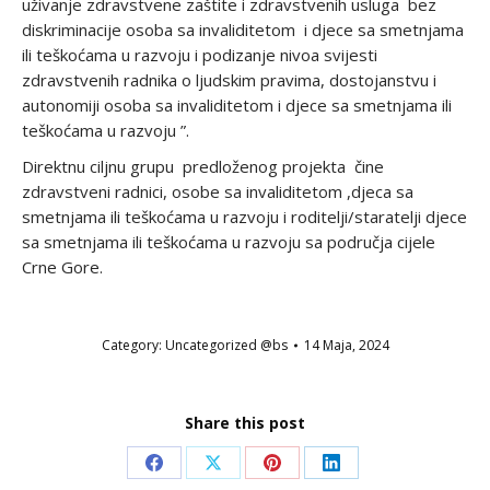
uživanje zdravstvene zaštite i zdravstvenih usluga bez
diskriminacije osoba sa invaliditetom i djece sa smetnjama
ili teškoćama u razvoju i podizanje nivoa svijesti
zdravstvenih radnika o ljudskim pravima, dostojanstvu i
autonomiji osoba sa invaliditetom i djece sa smetnjama ili
teškoćama u razvoju ”.
Direktnu ciljnu grupu predloženog projekta čine
zdravstveni radnici, osobe sa invaliditetom ,djeca sa
smetnjama ili teškoćama u razvoju i roditelji/staratelji djece
sa smetnjama ili teškoćama u razvoju sa područja cijele
Crne Gore.
Category:
Uncategorized @bs
14 Maja, 2024
Share this post
Share
Share
Share
Share