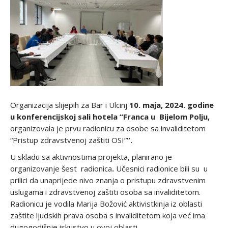
Organizacija slijepih za Bar i Ulcinj
10. maja, 2024. godine
u konferencijskoj sali hotela “Franca u Bijelom Polju,
organizovala je prvu radionicu za osobe sa invaliditetom
“Pristup zdravstvenoj zaštiti OSI”
”.
U skladu sa aktivnostima projekta, planirano je
organizovanje šest radionica
.
Učesnici radionice bili su u
prilici da unaprijede nivo znanja o pristupu zdravstvenim
uslugama i zdravstvenoj zaštiti osoba sa invaliditetom.
Radionicu je vodila Marija Božović aktivistkinja iz oblasti
zaštite ljudskih prava osoba s invaliditetom koja već ima
dugogodišnje iskustvo u ovoj oblasti.