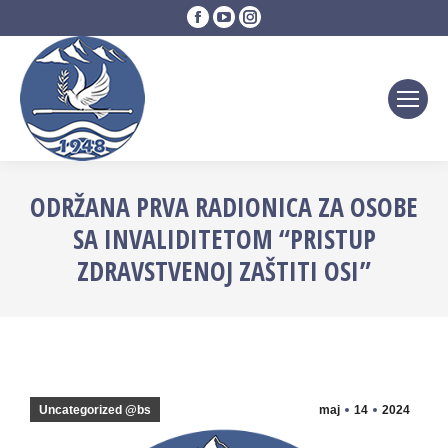
Facebook
YouTube
Instagram
page
page
page
opens
opens
opens
in
in
in
new
new
new
window
window
window
ODRŽANA PRVA RADIONICA ZA OSOBE
SA INVALIDITETOM “PRISTUP
ZDRAVSTVENOJ ZAŠTITI OSI”
Uncategorized @bs
maj
14
2024