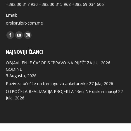
+382 30 317 930 +382 30 315 968 +382 69 034 606
Email:
orslibrul@t-com.me
Find us on:
Facebook
YouTube
Instagram
page
page
page
NAJNOVIJI ČLANCI
opens
opens
opens
in
in
in
OBJAVLJEN JE ČASOPIS “PRAVO NA RIJEČ” ZA JUL 2026
new
new
new
GODINE
5 Augusta, 2026
window
window
window
Poziv za učešće na treningu za anketare/ke
27 Jula, 2026
OTPOČELA REALIZACIJA PROJEKTA ”Reci NE diskriminaciji!
22
Jula, 2026
© 2020. All rights reserved.