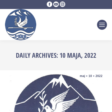
Facebook
YouTube
Instagram
page
page
page
opens
opens
opens
in
in
in
new
new
new
window
window
window
DAILY ARCHIVES:
10 MAJA, 2022
maj
10
2022