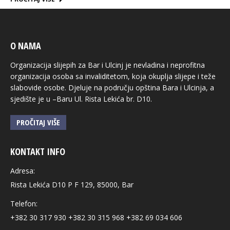
O NAMA
Organizacija slijepih za Bar i Ulcinj je nevladina i neprofitna
organizacija osoba sa invaliditetom, koja okuplja slijepe i teže
slabovide osobe. Djeluje na području opština Bara i Ulcinja, a
sjedište je u –Baru Ul. Rista Lekića br. D10.
PROČITAJ VIŠE
KONTAKT INFO
Adresa:
Rista Lekića D10 P F 129, 85000, Bar
Telefon:
+382 30 317 930 +382 30 315 968 +382 69 034 606