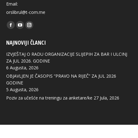
Email:
orslibrul@t-com.me
Find us on:
Facebook
YouTube
Instagram
page
page
page
NAJNOVIJI ČLANCI
opens
opens
opens
in
in
in
IZVJEŠTAJ O RADU ORGANIZACIJE SLIJEPIH ZA BAR I ULCINJ
new
new
new
ZA JUL 2026. GODINE
6 Augusta, 2026
window
window
window
OBJAVLJEN JE ČASOPIS “PRAVO NA RIJEČ” ZA JUL 2026
GODINE
5 Augusta, 2026
Poziv za učešće na treningu za anketare/ke
27 Jula, 2026
© 2020. All rights reserved.