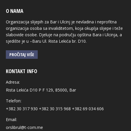
O NAMA
Organizacija slijepih za Bar i Ulcinj je nevladina i neprofitna
organizacija osoba sa invaliditetom, koja okuplja slijepe i teže
slabovide osobe. Djeluje na području opština Bara i Ulcinja, a
sjedište je u –Baru Ul. Rista Lekića br. D10.
PROČITAJ VIŠE
KONTAKT INFO
Adresa:
Rista Lekića D10 P F 129, 85000, Bar
Telefon:
+382 30 317 930 +382 30 315 968 +382 69 034 606
Email:
orslibrul@t-com.me