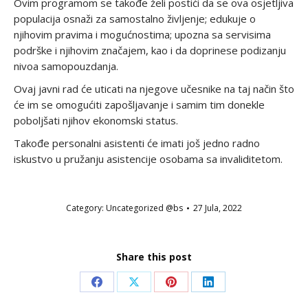
Ovim programom se takođe želi postići da se ova osjetljiva
populacija osnaži za samostalno življenje; edukuje o
njihovim pravima i mogućnostima; upozna sa servisima
podrške i njihovim značajem, kao i da doprinese podizanju
nivoa samopouzdanja.
Ovaj javni rad će uticati na njegove učesnike na taj način što
će im se omogućiti zapošljavanje i samim tim donekle
poboljšati njihov ekonomski status.
Takođe personalni asistenti će imati još jedno radno
iskustvo u pružanju asistencije osobama sa invaliditetom.
Category:
Uncategorized @bs
27 Jula, 2022
Share this post
Share
Share
Share
Share