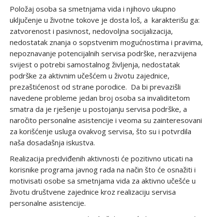
Položaj osoba sa smetnjama vida i njihovo ukupno
uključenje u životne tokove je dosta loš, a karakterišu ga:
zatvorenost i pasivnost, nedovoljna socijalizacija,
nedostatak znanja o sopstvenim mogućnostima i pravima,
nepoznavanje potencijalnih servisa podrške, nerazvijena
svijest o potrebi samostalnog življenja, nedostatak
podrške za aktivnim učešćem u životu zajednice,
prezaštićenost od strane porodice. Da bi prevazišli
navedene probleme jedan broj osoba sa invaliditetom
smatra da je rješenje u postojanju servisa podrške, a
naročito personalne asistencije i veoma su zainteresovani
za korišćenje usluga ovakvog servisa, što su i potvrdila
naša dosadašnja iskustva.
Realizacija predviđenih aktivnosti će pozitivno uticati na
korisnike programa javnog rada na način što će osnažiti i
motivisati osobe sa smetnjama vida za aktivno učešće u
životu društvene zajednice kroz realizaciju servisa
personalne asistencije.