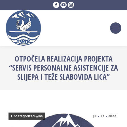
Facebook
YouTube
Instagram
page
page
page
opens
opens
opens
in
in
in
new
new
new
window
window
window
OTPOČELA REALIZACIJA PROJEKTA
“SERVIS PERSONALNE ASISTENCIJE ZA
SLIJEPA I TEŽE SLABOVIDA LICA”
Uncategorized @bs
jul
27
2022