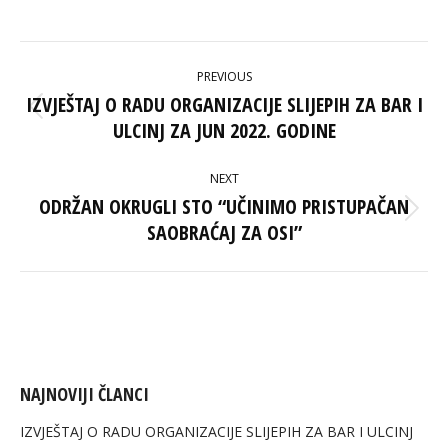
on
on
on
on
Facebook
X
Pinterest
LinkedIn
POST
PREVIOUS
NAVIGATION
IZVJEŠTAJ O RADU ORGANIZACIJE SLIJEPIH ZA BAR I
Previous
ULCINJ ZA JUN 2022. GODINE
post:
NEXT
ODRŽAN OKRUGLI STO “UČINIMO PRISTUPAČAN
Next
SAOBRAĆAJ ZA OSI”
post:
NAJNOVIJI ČLANCI
IZVJEŠTAJ O RADU ORGANIZACIJE SLIJEPIH ZA BAR I ULCINJ