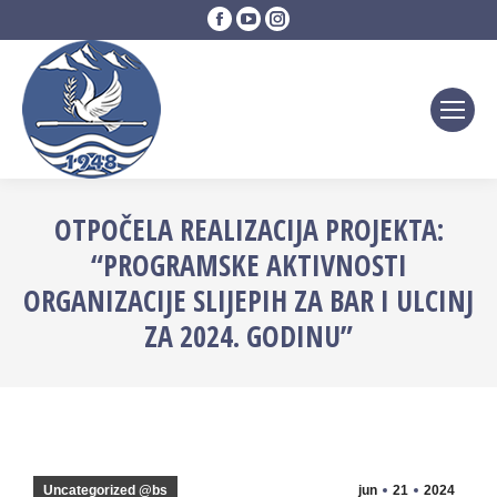
Facebook
YouTube
Instagram
page
page
page
opens
opens
opens
in
in
in
new
new
new
window
window
window
OTPOČELA REALIZACIJA PROJEKTA:
“PROGRAMSKE AKTIVNOSTI
ORGANIZACIJE SLIJEPIH ZA BAR I ULCINJ
ZA 2024. GODINU”
Uncategorized @bs
jun
21
2024