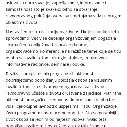
uslova za obrazovanje, zapošljavanje, informisanje i
samostalnost što je svakako bitno za stvaranje
ravnopravnog položaja osoba sa smetnjama vida i u drugim
oblastima života.
Nastavićemo sa realizacijom aktivnosti koje u kontinuitetu
sprovodimo već više decenija organizovanjem događaja
kojima ćemo obilježavati značajne datume,
organizovaćemo konferencije na različite teme koje se tiču
osoba sa invaliditetom, okrugle stolove, edukativno-
informativne radionice, seminare i obuke.
Realizacijom planiranih programskih aktivnosti
doprinijećemo poboljšanju položaja osoba sa vizuelnim
invaliditetom kroz stvaranje mogućnosti za aktivno i
ravnopravno učešće u životu društvene zajednice. Planirane
aktivnosti omogućiće i redovnost informisanja osoba bez
vida i cjelokupne javnosti o uspjesima i radu Organizacije.
Ovim programom nastojaćemo podstaći što samostalniji
život osoba sa jednim od najtežih vidova invaliditeta,
poboljšati kvalitet njihovog života kroz uključivanje u