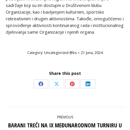
sadržaje koji su im dostupni u Društvenom klubu
Organizacije, kao i bavljenjem kulturnim, sportsko
rekreativnim i drugim aktivnostima. Takođe, omogućićemo i
sprovođenje aktivnosti kontinuiranog rada i institucionalnog
djelovanja same Organizacije i njenih organa.
Category:
Uncategorized @bs
21 Juna, 2024
Share this post
Share
Share
Share
Share
on
on
on
on
Facebook
X
Pinterest
LinkedIn
POST
PREVIOUS
NAVIGATION
BARANI TREĆI NA IX MEĐUNARODNOM TURNIRU U
Previous