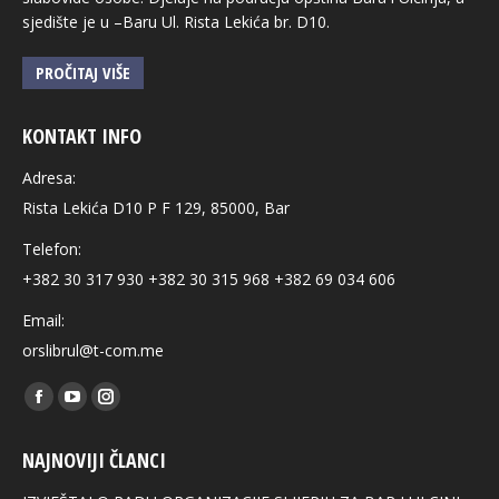
sjedište je u –Baru Ul. Rista Lekića br. D10.
PROČITAJ VIŠE
KONTAKT INFO
Adresa:
Rista Lekića D10 P F 129, 85000, Bar
Telefon:
+382 30 317 930 +382 30 315 968 +382 69 034 606
Email:
orslibrul@t-com.me
Find us on:
Facebook
YouTube
Instagram
page
page
page
NAJNOVIJI ČLANCI
opens
opens
opens
in
in
in