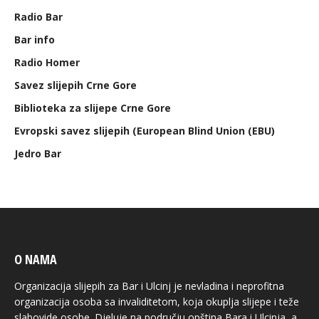
Radio Bar
Bar info
Radio Homer
Savez slijepih Crne Gore
Biblioteka za slijepe Crne Gore
Evropski savez slijepih (European Blind Union (EBU)
Jedro Bar
O NAMA
Organizacija slijepih za Bar i Ulcinj je nevladina i neprofitna
organizacija osoba sa invaliditetom, koja okuplja slijepe i teže
slabovide osobe. Djeluje na području opština Bara i Ulcinja, a