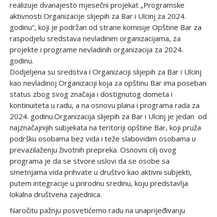
realizuje dvanajesto mjesečni projekat „Programske
aktivnosti Organizacije slijepih za Bar i Ulcinj za 2024.
godinu“, koji je podržan od strane komisije Opštine Bar za
raspodjelu sredstava nevladinim organizacijama, za
projekte i programe nevladinih organizacija za 2024.
godinu.
Dodjeljena su sredstva i Organizaciji slijepih za Bar i Ulcinj
kao nevladinoj Organizaciji koja za opštinu Bar ima poseban
status zbog svog značaja i dostignutog dometa i
kontinuiteta u radu, a na osnovu plana i programa rada za
2024. godinu.Organizacija slijepih za Bar i Ulcinj je jedan od
najznačajnijih subjekata na teritoriji opštine Bar, koji pruža
podršku osobama bez vida i teže slabovidim osobama u
prevazilaženju životnih prepreka. Osnovni cilj ovog
programa je da se stvore uslovi da se osobe sa
smetnjama vida prihvate u društvo kao aktivni subjekti,
putem integracije u prirodnu sredinu, koju predstavlja
lokalna društvena zajednica.
Naročitu pažnju posvetićemo radu na unaprijeđivanju