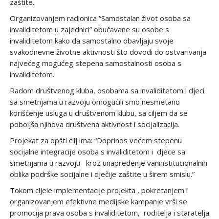
zaštite.
Organizovanjem radionica “Samostalan život osoba sa
invaliditetom u zajednici” obučavane su osobe s
invaliditetom kako da samostalno obavljaju svoje
svakodnevne životne aktivnosti što dovodi do ostvarivanja
najvećeg mogućeg stepena samostalnosti osoba s
invaliditetom.
Radom društvenog kluba, osobama sa invaliditetom i djeci
sa smetnjama u razvoju omogućili smo nesmetano
korišćenje usluga u društvenom klubu, sa ciljem da se
poboljša njihova društvena aktivnost i socijalizacija.
Projekat za opšti cilj ima: “Doprinos većem stepenu
socijalne integracije osoba s invaliditetom i djece sa
smetnjama u razvoju kroz unapređenje vaninstitucionalnih
oblika podrške socijalne i dječije zaštite u širem smislu.”
Tokom cijele implementacije projekta , pokretanjem i
organizovanjem efektivne medijske kampanje vrši se
promocija prava osoba s invaliditetom, roditelja i staratelja