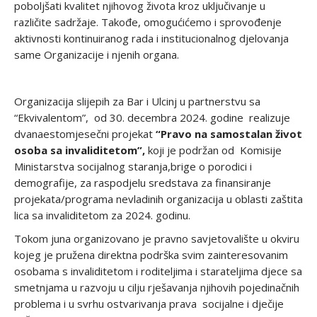
poboljšati kvalitet njihovog života kroz uključivanje u
različite sadržaje. Takođe, omogućićemo i sprovođenje
aktivnosti kontinuiranog rada i institucionalnog djelovanja
same Organizacije i njenih organa.
Organizacija slijepih za Bar i Ulcinj u partnerstvu sa
“Ekvivalentom”, od 30. decembra 2024. godine realizuje
dvanaestomjesečni projekat
“Pravo na samostalan život
osoba sa invaliditetom”,
koji je podržan od Komisije
Ministarstva socijalnog staranja,brige o porodici i
demografije, za raspodjelu sredstava za finansiranje
projekata/programa nevladinih organizacija u oblasti zaštita
lica sa invaliditetom za 2024. godinu.
Tokom juna organizovano je pravno savjetovalište u okviru
kojeg je pružena direktna podrška svim zainteresovanim
osobama s invaliditetom i roditeljima i starateljima djece sa
smetnjama u razvoju u cilju rješavanja njihovih pojedinačnih
problema i u svrhu ostvarivanja prava socijalne i dječije