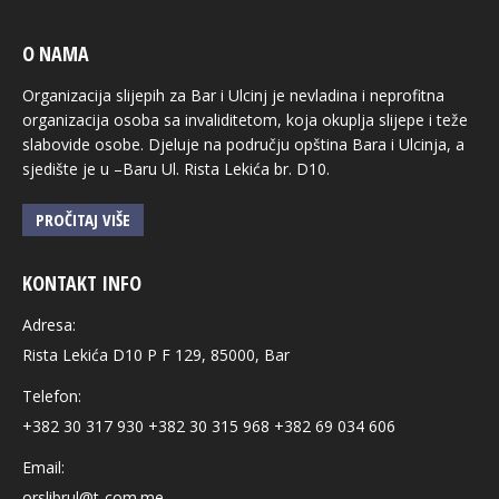
O NAMA
Organizacija slijepih za Bar i Ulcinj je nevladina i neprofitna
organizacija osoba sa invaliditetom, koja okuplja slijepe i teže
slabovide osobe. Djeluje na području opština Bara i Ulcinja, a
sjedište je u –Baru Ul. Rista Lekića br. D10.
PROČITAJ VIŠE
KONTAKT INFO
Adresa:
Rista Lekića D10 P F 129, 85000, Bar
Telefon:
+382 30 317 930 +382 30 315 968 +382 69 034 606
Email:
orslibrul@t-com.me