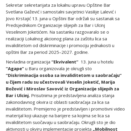
Sekretar sekretarijata za lokalnu upravu Opštine Bar
Svetlana Gažević i samostalni savjetnici Vasilije Lalević i
Jovo Krstajić 13. juna u Opštini Bar održali su sastanak sa
Predsjednikom Organizacije slijepih za Bar i Ulcinj
Veselinom Joketićem. Na sastanku razgovaralo se o
realizaciji Lokalnog akcionog plana za zaštitu lica sa
invaliditetom od diskriminacije i promociju jednakosti u
opštini Bar za period 2025–2027. godine.
Nevladina organizacija
“Ekvivalent”
13. Juna u hotelu
“Agape”
u Baru organizovala je okrugli sto
“Diskriminacija osoba sa invaliditetom u saobraćaju“
u čijem radu su učestvovali Veselin Joketić, Marija
Božović i Miroslav Savović iz Organizacije slijepih za
Bar i Ulcinj.
Prisutnima je predstavljena analiza stanja
zakonodavnog okvira iz oblasti saobraćaja za lica sa
invaliditetom. Premijerno je predstavljen i promotivni video
materijal koji ukazuje na barijere sa kojima se lica sa
invaliditetom suočavaju u saobraćaju. Okrugli sto je dio
aktivnosti u okviru implementacije projekta
„Mobilnost