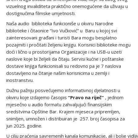
vizuelnog invaliditeta praktično onemogućene da uživaju u
dostignućima filmske umjetnosti.
Naša audio biblioteka funkcioniše u okviru Narodne
biblioteke i čitaonice “Ivo Vučković” u Baru u kojoj svi
zainteresovani građani i turisti Bara mogu besplatno
pozajmiti i pročitati željenu knjigu. Korisnici biblioteke mogu
doći i lično u prostorijama Organizacije i na USB-u uzeti
naslove koje bi željeli da čitaju. Servisi kućne i poštanske
dostave knjiga funkcionisali su redovno pa je 7 naslova
dostavljeno na čitanje našim korisnicima u zemlji i
inostranstvu.
Dužnu pažnju posvećujemo informativnoj djelatnosti u
okviru koje izdajemo časopis
“Pravo na riječ”
, jednom
mjesečno u audio formatu zahvaljujući finansijskim
sredstvima Opštine Bar. Krajem mjeseca pripremljen,
snimljen, umnožen i distribuiran je 257. broj časopisa za
jun 2025. godine.
U cilju praćenja savremenih kanala komunikacije, ali i bolje vidlj