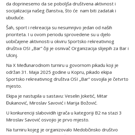
da doprinesemo da se poboljša društvena aktivnost i
socijalizacija našeg članstva, što će nam biti zadatak i
ubuduće.
Šah, sport i rekreacija su nesumnjivo jedan od naših
prioriteta. I u ovom periodu sprovedene su u djelo
uobičajene aktivnosti u okviru Sportsko rekreativnog
društva OSI „Bar” čiji je osnivač Organizacija slijepih za Bar i
Ulcinj.
Na X Međunarodnom turniru u govornom pikadu koji je
održan 31. Maja 2025 godine u Kopru, pikado ekipa
Sportsko rekreativnog društva OSI „Bar“ osvojila je četvrto
mjesto.
Ekipa je nastupila u sastavu: Veselin Joketić, Mitar
Đukanović, Miroslav Savović i Marija Božović.
U konkurenciji slabovidih igrača u kategoriji B2 na stazi 3
Miroslav Savović osvojio je prvo mjesto.
Na turniru kojeg je organizovalo Medobčinsko društvo