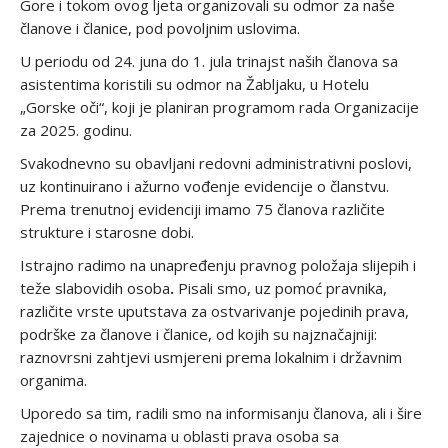
Gore i tokom ovog ljeta organizovali su odmor za naše
članove i članice, pod povoljnim uslovima.
U periodu od 24. juna do 1. jula trinajst naših članova sa
asistentima koristili su odmor na Žabljaku, u Hotelu
„Gorske oči“, koji je planiran programom rada Organizacije
za 2025. godinu.
Svakodnevno su obavljani redovni administrativni poslovi,
uz kontinuirano i ažurno vođenje evidencije o članstvu.
Prema trenutnoj evidenciji imamo 75 članova različite
strukture i starosne dobi.
Istrajno radimo na unapređenju pravnog položaja slijepih i
teže slabovidih osoba
.
Pisali smo, uz pomoć pravnika,
različite vrste uputstava za ostvarivanje pojedinih prava,
podrške za članove i članice, od kojih su najznačajniji:
raznovrsni zahtjevi usmjereni prema lokalnim i državnim
organima.
Uporedo sa tim, radili smo na informisanju članova, ali i šire
zajednice o novinama u oblasti prava osoba sa