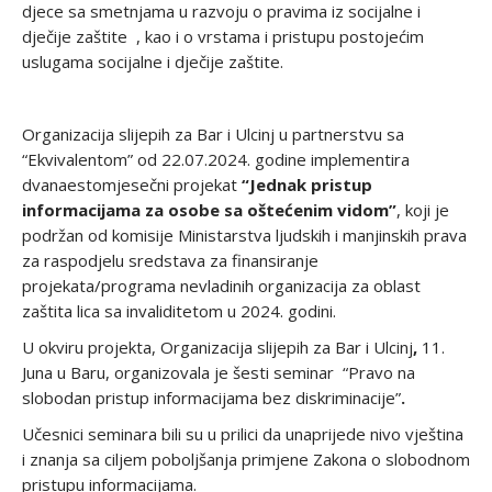
djece sa smetnjama u razvoju o pravima iz socijalne i
dječije zaštite , kao i o vrstama i pristupu postojećim
uslugama socijalne i dječije zaštite.
Organizacija slijepih za Bar i Ulcinj u partnerstvu sa
“Ekvivalentom” od 22.07.2024. godine implementira
dvanaestomjesečni projekat
“Jednak pristup
informacijama za osobe sa oštećenim vidom”
, koji je
podržan od komisije Ministarstva ljudskih i manjinskih prava
za raspodjelu sredstava za finansiranje
projekata/programa nevladinih organizacija za oblast
zaštita lica sa invaliditetom u 2024. godini.
U okviru projekta, Organizacija slijepih za Bar i Ulcinj
,
11.
Juna u Baru, organizovala je šesti seminar “Pravo na
slobodan pristup informacijama bez diskriminacije”
.
Učesnici seminara bili su u prilici da unaprijede nivo vještina
i znanja sa ciljem poboljšanja primjene Zakona o slobodnom
pristupu informacijama.