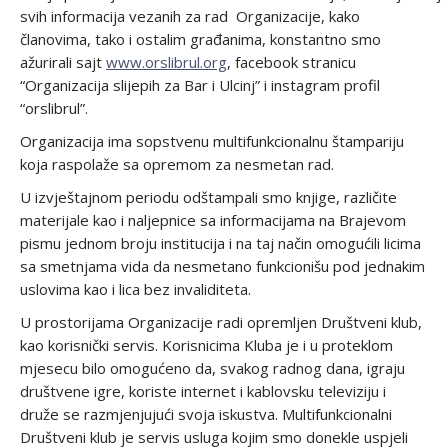
svih informacija vezanih za rad Organizacije, kako
članovima, tako i ostalim građanima, konstantno smo
ažurirali sajt
www.orslibrul.org
, facebook stranicu
“Organizacija slijepih za Bar i Ulcinj” i instagram profil
“orslibrul”.
Organizacija ima sopstvenu multifunkcionalnu štampariju
koja raspolaže sa opremom za nesmetan rad.
U izvještajnom periodu odštampali smo knjige, različite
materijale kao i naljepnice sa informacijama na Brajevom
pismu jednom broju institucija i na taj način omogućili licima
sa smetnjama vida da nesmetano funkcionišu pod jednakim
uslovima kao i lica bez invaliditeta.
U prostorijama Organizacije radi opremljen Društveni klub,
kao korisnički servis. Korisnicima Kluba je i u proteklom
mjesecu bilo omogućeno da, svakog radnog dana, igraju
društvene igre, koriste internet i kablovsku televiziju i
druže se razmjenjujući svoja iskustva. Multifunkcionalni
Društveni klub je servis usluga kojim smo donekle uspjeli