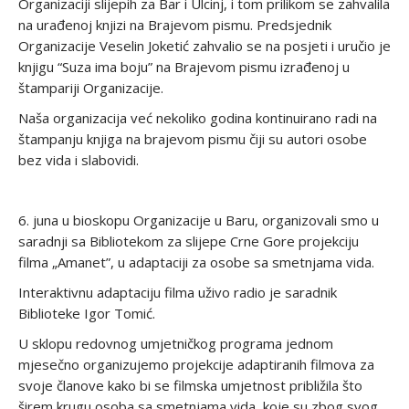
Organizaciji slijepih za Bar i Ulcinj, i tom prilikom se zahvalila
na urađenoj knjizi na Brajevom pismu. Predsjednik
Organizacije Veselin Joketić zahvalio se na posjeti i uručio je
knjigu “Suza ima boju” na Brajevom pismu izrađenoj u
štampariji Organizacije.
Naša organizacija već nekoliko godina kontinuirano radi na
štampanju knjiga na brajevom pismu čiji su autori osobe
bez vida i slabovidi.
6. juna u bioskopu Organizacije u Baru, organizovali smo u
saradnji sa Bibliotekom za slijepe Crne Gore projekciju
filma „Amanet”, u adaptaciji za osobe sa smetnjama vida.
Interaktivnu adaptaciju filma uživo radio je saradnik
Biblioteke Igor Tomić.
U sklopu redovnog umjetničkog programa jednom
mjesečno organizujemo projekcije adaptiranih filmova za
svoje članove kako bi se filmska umjetnost približila što
širem krugu osoba sa smetnjama vida, koje su zbog svog