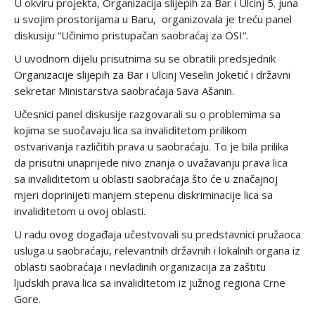
U okviru projekta, Organizacija slijepih za Bar i Ulcinj 5. juna
u svojim prostorijama u Baru, organizovala je treću panel
diskusiju “Učinimo pristupačan saobraćaj za OSI“.
U uvodnom dijelu prisutnima su se obratili predsjednik
Organizacije slijepih za Bar i Ulcinj Veselin Joketić i državni
sekretar Ministarstva saobraćaja Sava Ašanin.
Učesnici panel diskusije razgovarali su o problemima sa
kojima se suočavaju lica sa invaliditetom prilikom
ostvarivanja različitih prava u saobraćaju. To je bila prilika
da prisutni unaprijede nivo znanja o uvažavanju prava lica
sa invaliditetom u oblasti saobraćaja što će u značajnoj
mjeri doprinijeti manjem stepenu diskriminacije lica sa
invaliditetom u ovoj oblasti.
U radu ovog događaja učestvovali su predstavnici pružaoca
usluga u saobraćaju, relevantnih državnih i lokalnih organa iz
oblasti saobraćaja i nevladinih organizacija za zaštitu
ljudskih prava lica sa invaliditetom iz južnog regiona Crne
Gore.