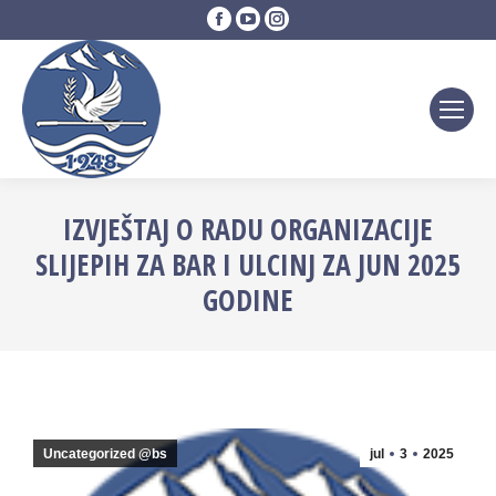
Facebook
YouTube
Instagram
page
page
page
opens
opens
opens
in
in
in
new
new
new
window
window
window
IZVJEŠTAJ O RADU ORGANIZACIJE
SLIJEPIH ZA BAR I ULCINJ ZA JUN 2025
GODINE
Uncategorized @bs
jul
3
2025