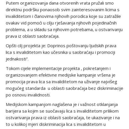
Putem organizovanja dana otvorenih vrata pružali smo
direktnu podršku ponaosob svim zainteresovanim licima s
invaliditetom i članovima njihovih porodica koje su zatražile
ovakav vid pomoći u cilju rješavanja njihovih pojedinačnih
problema, a u skladu sa njihovim potrebama, u ostvarivanju
prava iz oblasti saobraćaja.
Opšti cilj projekta je: Doprinos poštovanju ljudskih prava
lica s invaliditetom kao učesnika u saobraćaju i promociji
jednakosti”.
Tokom cijele implementacije projekta , pokretanjem i
organizovanjem efektivne medijske kampanje vršena je
promocija prava lica sa invaliditetom na uživanje najvišeg
mogućeg standarda u oblasti saobraćaja bez diskriminacije
po osnovu invalidnosti.
Medijskom kampanjom naglašena je i važnost otklanjanja
barijera sa kojim se suočavaju lica s invaliditetom prilikom
ostvarivanja prava iz oblasti saobraćaja, te ukazivanje i na
to u kolikoj mjeri diskriminacija lica s invaliditetom u