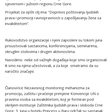
sjevernom i južnom regionu Crne Gore.
Projekat za opšti cilj ima: “Doprinos poštovanju ljudskih
prava i promociji ravnopravnosti u zapošljavanju žena sa
invaliditetom”.
Rukovodstvo organizacije i njeni zaposleni su tokom juna
prisustvovali sastancima, konferencijama, seminarima,
okruglim stolovima i drugim aktivnostima.
Navodimo neke od važnijih događaja koje smo organizovali
ili smo na njima učestvovali, a za koje smatramo da su
naročito značajni:
Članovi/ice Nezavisnog monitoring mehanizma za
promociju, zaštitu i praćenje primjene Konvencije UN o
pravima osoba sa invaliditetom, koji je formiran pod
okriljem institucije Zaštitnika ljudskih prava i sloboda Crne
Gore, 3. Juna u hotelu Princess u Baru održali su sastanak