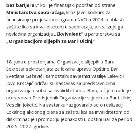
bez barijera!,”
koji je finansijski podržan od strane
Ministarstva saobraćaja,
kroz Javni konkurs za
finansiranje projekata/programa NVO u 2024. u oblasti
zaštite lica sa invaliditetom u saobraćaju, a realizuje ga
nevladina organizacija
„Ekvivalent“
u partnerstvu sa
„Organizacijom slijepih za Bar i Ulcinj.“
18. juna u prostorijama Organizacije slijepih u Baru,
Sekretar sekretarijata za lokalnu upravu Opštine Bar
Svetlana Gažević i samostalni savjetnici Vasilije Lalević i
Jovo Krstajić održali su sastanak sa predstavnicima
organizacija osoba sa invaliditetom iz Bara, u čijem radu je
učestvovao Predsjednik Organizacije slijepih za Bar i Ulcinj
Veselin Joketić. Na sastanku razgovaralo se o realizaciji
Lokalnog akcionog plana za zaštitu lica sa invaliditetom od
diskriminacije i promociju jednakosti u opštini Bar za period
2025–2027. godine.