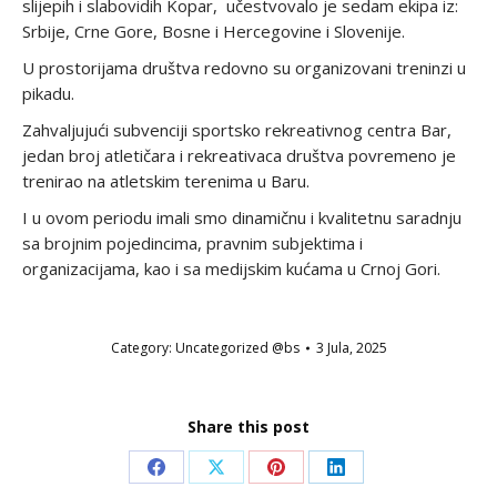
slijepih i slabovidih Kopar, učestvovalo je sedam ekipa iz:
Srbije, Crne Gore, Bosne i Hercegovine i Slovenije.
U prostorijama društva redovno su organizovani treninzi u
pikadu.
Zahvaljujući subvenciji sportsko rekreativnog centra Bar,
jedan broj atletičara i rekreativaca društva povremeno je
trenirao na atletskim terenima u Baru.
I u ovom periodu imali smo dinamičnu i kvalitetnu saradnju
sa brojnim pojedincima, pravnim subjektima i
organizacijama, kao i sa medijskim kućama u Crnoj Gori.
Category:
Uncategorized @bs
3 Jula, 2025
Share this post
Share
Share
Share
Share