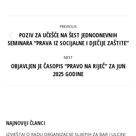
on
on
on
on
Facebook
X
Pinterest
LinkedIn
POST
PREVIOUS
NAVIGATION
POZIV ZA UČEŠĆE NA ŠEST JEDNODNEVNIH
Previous
SEMINARA “PRAVA IZ SOCIJALNE I DJEČIJE ZAŠTITE”
post:
NEXT
OBJAVLJEN JE ČASOPIS “PRAVO NA RIJEČ” ZA JUN
Next
2025 GODINE
post:
NAJNOVIJI ČLANCI
IZVJEŠTAJ O RADU ORGANIZACIJE SLIJEPIH ZA BAR I ULCINJ