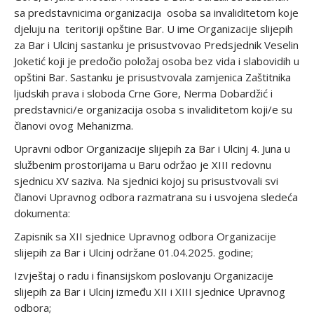
sa predstavnicima organizacija osoba sa invaliditetom koje
djeluju na teritoriji opštine Bar. U ime Organizacije slijepih
za Bar i Ulcinj sastanku je prisustvovao Predsjednik Veselin
Joketić koji je predočio položaj osoba bez vida i slabovidih u
opštini Bar. Sastanku je prisustvovala zamjenica Zaštitnika
ljudskih prava i sloboda Crne Gore, Nerma Dobardžić i
predstavnici/e organizacija osoba s invaliditetom koji/e su
članovi ovog Mehanizma.
Upravni odbor Organizacije slijepih za Bar i Ulcinj 4. Juna u
službenim prostorijama u Baru održao je XIII redovnu
sjednicu XV saziva. Na sjednici kojoj su prisustvovali svi
članovi Upravnog odbora razmatrana su i usvojena sledeća
dokumenta:
Zapisnik sa XII sjednice Upravnog odbora Organizacije
slijepih za Bar i Ulcinj održane 01.04.2025. godine;
Izvještaj o radu i finansijskom poslovanju Organizacije
slijepih za Bar i Ulcinj između XII i XIII sjednice Upravnog
odbora;