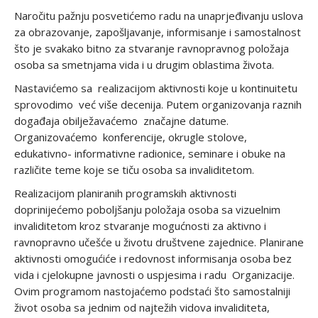
Naročitu pažnju posvetićemo radu na unaprjeđivanju uslova
za obrazovanje, zapošljavanje, informisanje i samostalnost
što je svakako bitno za stvaranje ravnopravnog položaja
osoba sa smetnjama vida i u drugim oblastima života.
Nastavićemo sa realizacijom aktivnosti koje u kontinuitetu
sprovodimo već više decenija. Putem organizovanja raznih
događaja obilježavaćemo značajne datume.
Organizovaćemo konferencije, okrugle stolove,
edukativno- informativne radionice, seminare i obuke na
različite teme koje se tiču osoba sa invaliditetom.
Realizacijom planiranih programskih aktivnosti
doprinijećemo poboljšanju položaja osoba sa vizuelnim
invaliditetom kroz stvaranje mogućnosti za aktivno i
ravnopravno učešće u životu društvene zajednice. Planirane
aktivnosti omogućiće i redovnost informisanja osoba bez
vida i cjelokupne javnosti o uspjesima i radu Organizacije.
Ovim programom nastojaćemo podstaći što samostalniji
život osoba sa jednim od najtežih vidova invaliditeta,