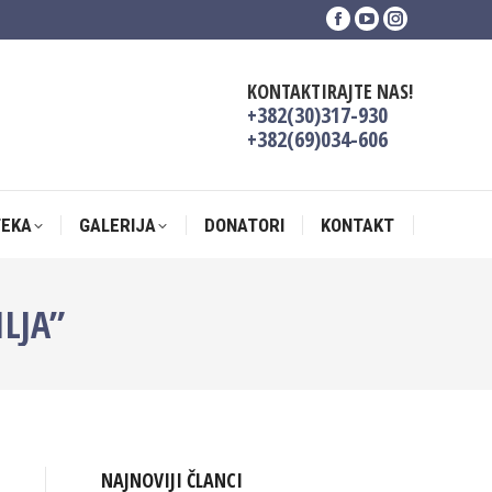
Facebook
YouTube
Instagram
TEKA
GALERIJA
DONATORI
KONTAKT
page
page
page
opens
opens
opens
KONTAKTIRAJTE NAS!
in
in
in
+382(30)317-930
new
new
new
+382(69)034-606
window
window
window
TEKA
GALERIJA
DONATORI
KONTAKT
LJA”
NAJNOVIJI ČLANCI