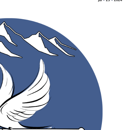
jul
23
2024