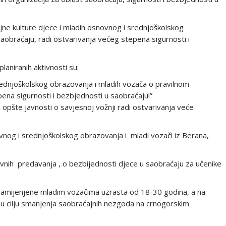
jne kulture djece i mladih osnovnog i srednjoškolskog
obraćaju, radi ostvarivanja većeg stepena sigurnosti i
planiranih aktivnosti su:
srednjoškolskog obrazovanja i mladih vozača o pravilnom
ena sigurnosti i bezbjednosti u saobraćaju!”
i opšte javnosti o savjesnoj vožnji radi ostvarivanja veće
novnog i srednjoškolskog obrazovanja i mladi vozači iz Berana,
vnih predavanja , o bezbijednosti djece u saobraćaju za učenike
 namijenjene mladim vozačima uzrasta od 18-30 godina, a na
 u cilju smanjenja saobraćajnih nezgoda na crnogorskim