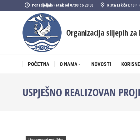
Ponedjeljak/Petak od 07:00 do 20:00
Rista Lekića D10 P 
POČETNA
O NAMA
NOVOSTI
KORISNE
Organizacija slijepih za 
POČETNA
O NAMA
NOVOSTI
KORISNE
USPJEŠNO REALIZOVAN PROJE