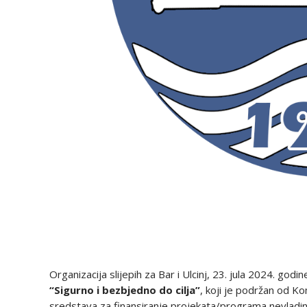
Organizacija slijepih za Bar i Ulcinj, 23. jula 2024. g
“Sigurno i bezbjedno do cilja”
, koji je podržan od K
sredstava za finansiranje projekata/programa nevladini