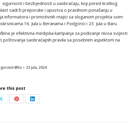
sigurnosti i bezbjednosti u saobraćaju, koji pored kratkog
last sadrži preporuke i upustva o pravilnom ponašanju u
ja informatora i promotivnih majici sa sloganom projekta svim
rsnicama 16. Jula u Beranama i Podgorici i 23. Jula u Baru.
ena je efektivna medijska kampanja za podizanje nivoa svijesti
vezi poštovanja saobraćajnih pravila sa posebnim aspektom na
egorized @bs
23 Jula, 2024
re this post
Share
Share
Share
on
on
on
ook
X
Pinterest
LinkedIn