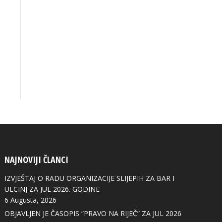
NAJNOVIJI ČLANCI
IZVJEŠTAJ O RADU ORGANIZACIJE SLIJEPIH ZA BAR I
ULCINJ ZA JUL 2026. GODINE
6 Augusta, 2026
OBJAVLJEN JE ČASOPIS “PRAVO NA RIJEČ” ZA JUL 2026