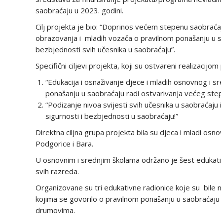
saobraćaju u 2023. godini.
Cilj projekta je bio: “Doprinos većem stepenu saobraća
obrazovanja i mladih vozača o pravilnom ponašanju u sa
bezbjednosti svih učesnika u saobraćaju”.
Specifični ciljevi projekta, koji su ostvareni realizacijom 
“Edukacija i osnaživanje djece i mladih osnovnog i 
ponašanju u saobraćaju radi ostvarivanja većeg step
“Podizanje nivoa svijesti svih učesnika u saobraćaju 
sigurnosti i bezbjednosti u saobraćaju!”
Direktna ciljna grupa projekta bila su djeca i mladi os
Podgorice i Bara.
U osnovnim i srednjim školama održano je šest edukati
svih razreda.
Organizovane su tri edukativne radionice koje su bile
kojima se govorilo o pravilnom ponašanju u saobraćaju
drumovima.