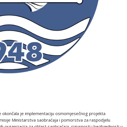
odine okončala je implementaciju osmomjesečnog projekta
omisije Ministarstva saobraćaja i pomorstva za raspodjelu
h organizacija za oblast saobraćaja, sigurnosti i bezbjednosti u