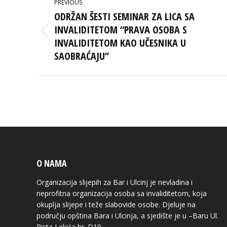
PREVIOUS
NAVIGATION
ODRŽAN ŠESTI SEMINAR ZA LICA SA
INVALIDITETOM “PRAVA OSOBA S
Previous
INVALIDITETOM KAO UČESNIKA U
post:
SAOBRAĆAJU”
O NAMA
Organizacija slijepih za Bar i Ulcinj je nevladina i
neprofitna organizacija osoba sa invaliditetom, koja
okuplja slijepe i teže slabovide osobe. Djeluje na
području opština Bara i Ulcinja, a sjedište je u –Baru Ul.
Rista Lekića br. D10.