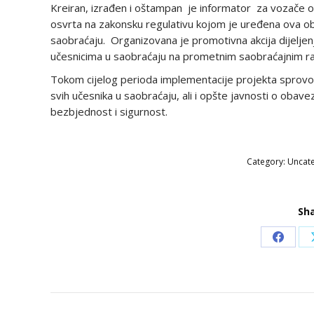
Kreiran, izrađen i oštampan je informator za vozače o 
osvrta na zakonsku regulativu kojom je uređena ova ob
saobraćaju. Organizovana je promotivna akcija dijeljen
učesnicima u saobraćaju na prometnim saobraćajnim rask
Tokom cijelog perioda implementacije projekta sprovođ
svih učesnika u saobraćaju, ali i opšte javnosti o oba
bezbjednost i sigurnost.
Category:
Uncat
Sha
Share
on
Faceb
POST