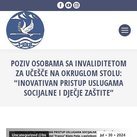
Facebook
YouTube
Instagram
page
page
page
opens
opens
opens
in
in
in
new
new
new
window
window
window
POZIV OSOBAMA SA INVALIDITETOM
ZA UČEŠČE NA OKRUGLOM STOLU:
“INOVATIVAN PRISTUP USLUGAMA
SOCIJALNE I DJEČJE ZAŠTITE”
Uncategorized @bs
jul
30
2024