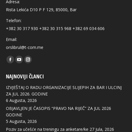
Adresa:
Rista Lekića D10 P F 129, 85000, Bar
Telefon:
+382 30 317 930 +382 30 315 968 +382 69 034 606
Email:
orslibrul@t-com.me
Find us on:
Facebook
YouTube
Instagram
page
page
page
NAJNOVIJI ČLANCI
opens
opens
opens
in
in
in
IZVJEŠTAJ O RADU ORGANIZACIJE SLIJEPIH ZA BAR I ULCINJ
new
new
new
ZA JUL 2026. GODINE
6 Augusta, 2026
window
window
window
OBJAVLJEN JE ČASOPIS “PRAVO NA RIJEČ” ZA JUL 2026
GODINE
5 Augusta, 2026
Poziv za učešće na treningu za anketare/ke
27 Jula, 2026