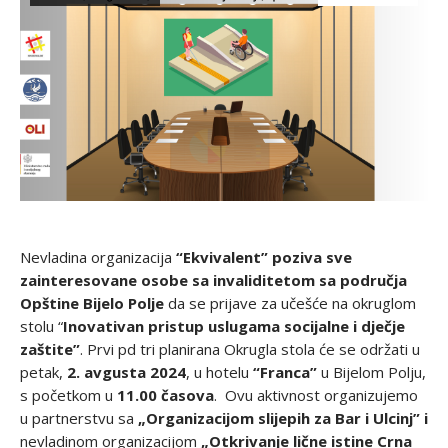
Nevladina organizacija
“Ekvivalent”
poziva sve
zainteresovane osobe sa invaliditetom sa područja
Opštine Bijelo Polje
da se prijave za učešće na okruglom
stolu “
Inovativan pristup uslugama socijalne i dječje
zaštite”
. Prvi pd tri planirana Okrugla stola će se održati u
petak,
2. avgusta 2024
, u hotelu
“Franca”
u Bijelom Polju,
s početkom u
11.00 časova
. Ovu aktivnost organizujemo
u partnerstvu sa
„Organizacijom slijepih za Bar i Ulcinj” i
nevladinom organizacijom
„Otkrivanje lične istine Crna