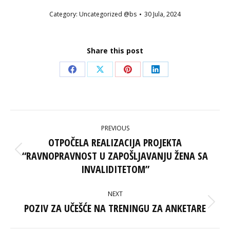
Category:
Uncategorized @bs
30 Jula, 2024
Share this post
Share
Share
Share
Share
on
on
on
on
Facebook
X
Pinterest
LinkedIn
POST
PREVIOUS
NAVIGATION
OTPOČELA REALIZACIJA PROJEKTA
“RAVNOPRAVNOST U ZAPOŠLJAVANJU ŽENA SA
Previous
post:
INVALIDITETOM”
NEXT
POZIV ZA UČEŠĆE NA TRENINGU ZA ANKETARE
Next
post: