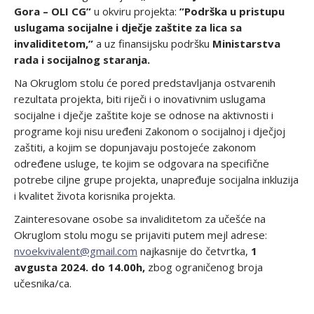
Gora – OLI CG”
u okviru projekta:
”Podrška u pristupu
uslugama socijalne i dječje zaštite za lica sa
invaliditetom,”
a uz finansijsku podršku
Ministarstva
rada i socijalnog staranja.
Na Okruglom stolu će pored predstavljanja ostvarenih
rezultata projekta, biti riječi i o inovativnim uslugama
socijalne i dječje zaštite koje se odnose na aktivnosti i
programe koji nisu uređeni Zakonom o socijalnoj i dječjoj
zaštiti, a kojim se dopunjavaju postojeće zakonom
određene usluge, te kojim se odgovara na specifične
potrebe ciljne grupe projekta, unapređuje socijalna inkluzija
i kvalitet života korisnika projekta.
Zainteresovane osobe sa invaliditetom za učešće na
Okruglom stolu mogu se prijaviti putem mejl adrese:
nvoekvivalent@gmail.com
najkasnije do četvrtka,
1
avgusta 2024. do 14.00h,
zbog ograničenog broja
učesnika/ca.