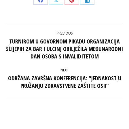
Share
Share
Share
Share
on
on
on
on
Facebook
X
Pinterest
LinkedIn
POST
PREVIOUS
NAVIGATION
TURNIROM U GOVORNOM PIKADU ORGANIZACIJA
SLIJEPIH ZA BAR I ULCINJ OBILJEŽILA MEĐUNARODNI
Previous
post:
DAN OSOBA S INVALIDITETOM
NEXT
ODRŽANA ZAVRŠNA KONFERENCIJA: “JEDNAKOST U
Next
PRUŽANJU ZDRAVSTVENE ZAŠTITE OSI!“
post: