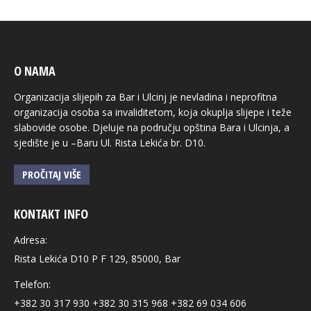
O NAMA
Organizacija slijepih za Bar i Ulcinj je nevladina i neprofitna
organizacija osoba sa invaliditetom, koja okuplja slijepe i teže
slabovide osobe. Djeluje na području opština Bara i Ulcinja, a
sjedište je u –Baru Ul. Rista Lekića br. D10.
PROČITAJ VIŠE
KONTAKT INFO
Adresa:
Rista Lekića D10 P F 129, 85000, Bar
Telefon:
+382 30 317 930 +382 30 315 968 +382 69 034 606