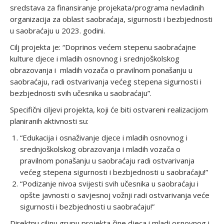
sredstava za finansiranje projekata/programa nevladinih
organizacija za oblast saobraćaja, sigurnosti i bezbjednosti
u saobraćaju u 2023. godini.
Cilj projekta je: “Doprinos većem stepenu saobraćajne
kulture djece i mladih osnovnog i srednjoškolskog
obrazovanja i mladih vozača o pravilnom ponašanju u
saobraćaju, radi ostvarivanja većeg stepena sigurnosti i
bezbjednosti svih učesnika u saobraćaju”.
Specifični ciljevi projekta, koji će biti ostvareni realizacijom
planiranih aktivnosti su:
“Edukacija i osnaživanje djece i mladih osnovnog i
srednjoškolskog obrazovanja i mladih vozača o
pravilnom ponašanju u saobraćaju radi ostvarivanja
većeg stepena sigurnosti i bezbjednosti u saobraćaju!”
“Podizanje nivoa svijesti svih učesnika u saobraćaju i
opšte javnosti o savjesnoj vožnji radi ostvarivanja veće
sigurnosti i bezbjednosti u saobraćaju!”
Direktnu ciljnu grupu projekta čine djeca i mladi osnovnog i