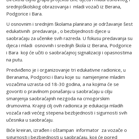
srednjoškolskog obrazovanja i mladi vozači iz Berana,
Podgorice i Bara.
U osnovnim i srednjim školama planirano je održavanje šest
edukativnih predavanja , o bezbijednosti djece u
saobraćaju za učenike svih razreda. U fokusu predavanja su
djeca i mladi osnovnih i srednjih škola iz Berana, Podgorice
i Bara koji će učiti o saobraćajnoj signalizaciji i opasnostima
na putu.
Predviđeno je i organizovanje tri edukativne radionice, u
Beranama, Podgorici i Baru koje su namijenjene mladim
vozačima uzrasta od 18-30 godina, a na kojima će se
govoriti o pravilnom ponašanju u saobraćaju u cilju
smanjenja saobraćajnih nezgoda na crnogorskim
drumovima. Krajnji cilj ovih radionica je edukacija mladih
vozača radi većeg stepena bezbjednosti i sigurnosti svih
učesnika u saobraćaju.
Biće kreiran, izrađen i oštampan informator za vozače o
sigurnosti i bezbjednosti u saobraćaju, koji će pored