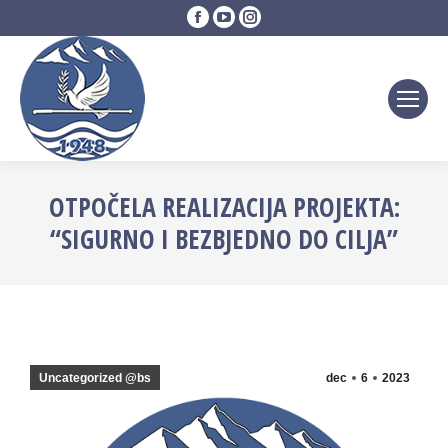
Facebook
YouTube
Instagram
page
page
page
opens
opens
opens
in
in
in
new
new
new
window
window
window
OTPOČELA REALIZACIJA PROJEKTA:
“SIGURNO I BEZBJEDNO DO CILJA”
Uncategorized @bs
dec
6
2023