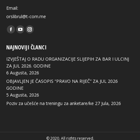
Email:
orslibrul@t-com.me
Find us on:
Facebook
YouTube
Instagram
page
page
page
NAJNOVIJI ČLANCI
opens
opens
opens
in
in
in
IZVJEŠTAJ O RADU ORGANIZACIJE SLIJEPIH ZA BAR I ULCINJ
new
new
new
ZA JUL 2026. GODINE
6 Augusta, 2026
window
window
window
OBJAVLJEN JE ČASOPIS “PRAVO NA RIJEČ” ZA JUL 2026
GODINE
5 Augusta, 2026
Poziv za učešće na treningu za anketare/ke
27 Jula, 2026
© 2020. All rights reserved.