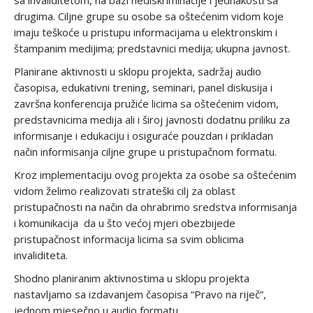
sa invaliditetom, na bazi nediskriminacije i jednakosti sa
drugima. Ciljne grupe su osobe sa oštećenim vidom koje
imaju teškoće u pristupu informacijama u elektronskim i
štampanim medijima; predstavnici medija; ukupna javnost.
Planirane aktivnosti u sklopu projekta, sadržaj audio
časopisa, edukativni trening, seminari, panel diskusija i
završna konferencija pružiće licima sa oštećenim vidom,
predstavnicima medija ali i široj javnosti dodatnu priliku za
informisanje i edukaciju i osiguraće pouzdan i prikladan
način informisanja ciljne grupe u pristupačnom formatu.
Kroz implementaciju ovog projekta za osobe sa oštećenim
vidom želimo realizovati strateški cilj za oblast
pristupačnosti na način da ohrabrimo sredstva informisanja
i komunikacija da u što većoj mjeri obezbijede
pristupačnost informacija licima sa svim oblicima
invaliditeta.
Shodno planiranim aktivnostima u sklopu projekta
nastavljamo sa izdavanjem časopisa “Pravo na riječ”,
jednom mjesečno u audio formatu.