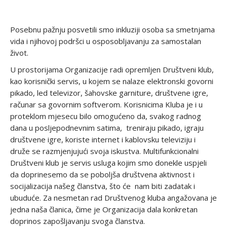
Posebnu pažnju posvetili smo inkluziji osoba sa smetnjama
vida i njihovoj podršci u osposobljavanju za samostalan
život.
U prostorijama Organizacije radi opremljen Društveni klub,
kao korisnički servis, u kojem se nalaze elektronski govorni
pikado, led televizor, šahovske garniture, društvene igre,
računar sa govornim softverom. Korisnicima Kluba je i u
proteklom mjesecu bilo omogućeno da, svakog radnog
dana u posljepodnevnim satima, treniraju pikado, igraju
društvene igre, koriste internet i kablovsku televiziju i
druže se razmjenjujući svoja iskustva. Multifunkcionalni
Društveni klub je servis usluga kojim smo donekle uspjeli
da doprinesemo da se poboljša društvena aktivnost i
socijalizacija našeg članstva, što će nam biti zadatak i
ubuduće. Za nesmetan rad Društvenog kluba angažovana je
jedna naša članica, čime je Organizacija dala konkretan
doprinos zapošljavanju svoga članstva.