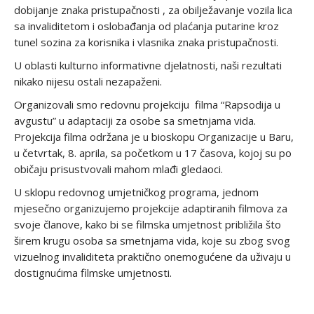
dobijanje znaka pristupačnosti , za obilježavanje vozila lica
sa invaliditetom i oslobađanja od plaćanja putarine kroz
tunel sozina za korisnika i vlasnika znaka pristupačnosti.
U oblasti kulturno informativne djelatnosti, naši rezultati
nikako nijesu ostali nezapaženi.
Organizovali smo redovnu projekciju filma “Rapsodija u
avgustu” u adaptaciji za osobe sa smetnjama vida.
Projekcija filma održana je u bioskopu Organizacije u Baru,
u četvrtak, 8. aprila, sa početkom u 17 časova, kojoj su po
običaju prisustvovali mahom mlađi gledaoci.
U sklopu redovnog umjetničkog programa, jednom
mjesečno organizujemo projekcije adaptiranih filmova za
svoje članove, kako bi se filmska umjetnost približila što
širem krugu osoba sa smetnjama vida, koje su zbog svog
vizuelnog invaliditeta praktično onemogućene da uživaju u
dostignućima filmske umjetnosti.