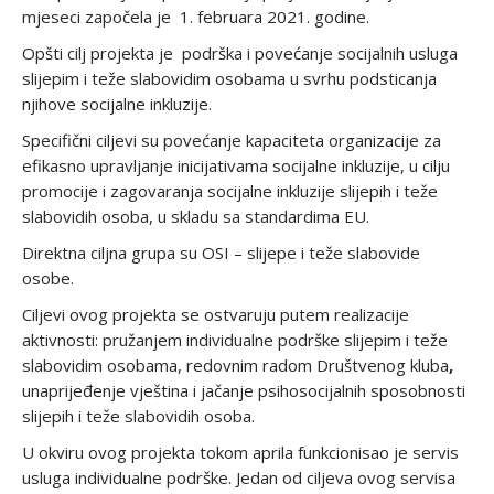
mjeseci započela je 1. februara 2021. godine.
Opšti cilj projekta je
podrška i povećanje socijalnih usluga
slijepim i teže slabovidim osobama u svrhu podsticanja
njihove socijalne inkluzije.
Specifični ciljevi su povećanje kapaciteta organizacije za
efikasno upravljanje inicijativama socijalne inkluzije, u cilju
promocije i zagovaranja socijalne inkluzije slijepih i teže
slabovidih osoba, u skladu sa standardima EU.
Direktna ciljna grupa su OSI – slijepe i teže slabovide
osobe.
Ciljevi ovog projekta se ostvaruju putem realizacije
aktivnosti: pružanjem individualne podrške slijepim i teže
slabovidim osobama, redovnim radom Društvenog kluba
,
unaprijeđenje vještina i jačanje psihosocijalnih sposobnosti
slijepih i teže slabovidih osoba.
U okviru ovog projekta tokom aprila funkcionisao je servis
usluga individualne podrške. Jedan od ciljeva ovog servisa