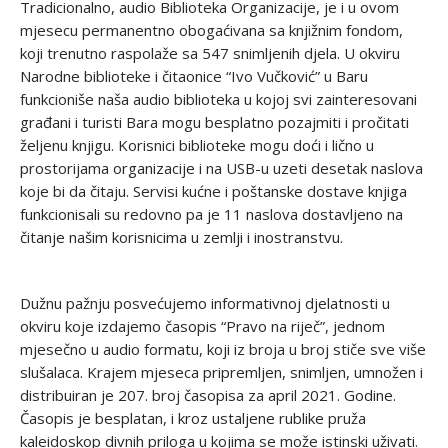
Tradicionalno, audio Biblioteka Organizacije, je i u ovom
mjesecu permanentno obogaćivana sa knjižnim fondom,
koji trenutno raspolaže sa 547 snimljenih djela. U okviru
Narodne biblioteke i čitaonice “Ivo Vučković” u Baru
funkcioniše naša audio biblioteka u kojoj svi zainteresovani
građani i turisti Bara mogu besplatno pozajmiti i pročitati
željenu knjigu. Korisnici biblioteke mogu doći i lično u
prostorijama organizacije i na USB-u uzeti desetak naslova
koje bi da čitaju. Servisi kućne i poštanske dostave knjiga
funkcionisali su redovno pa je 11 naslova dostavljeno na
čitanje našim korisnicima u zemlji i inostranstvu.
Dužnu pažnju posvećujemo informativnoj djelatnosti u
okviru koje izdajemo časopis “Pravo na riječ”, jednom
mjesečno u audio formatu, koji iz broja u broj stiče sve više
slušalaca. Krajem mjeseca pripremljen, snimljen, umnožen i
distribuiran je 207. broj časopisa za april 2021. Godine.
Časopis je besplatan, i kroz ustaljene rublike pruža
kaleidoskop divnih priloga u kojima se može istinski uživati.