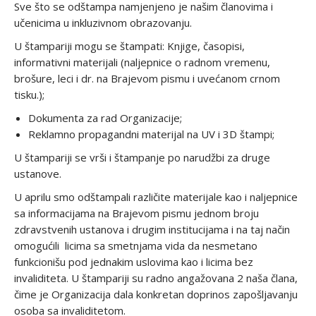
Sve što se odštampa namjenjeno je našim članovima i
učenicima u inkluzivnom obrazovanju.
U štampariji mogu se štampati: Knjige, časopisi,
informativni materijali (naljepnice o radnom vremenu,
brošure, leci i dr. na Brajevom pismu i uvećanom crnom
tisku.);
Dokumenta za rad Organizacije;
Reklamno propagandni materijal na UV i 3D štampi;
U štampariji se vrši i štampanje po narudžbi za druge
ustanove.
U aprilu smo odštampali različite materijale kao i naljepnice
sa informacijama na Brajevom pismu jednom broju
zdravstvenih ustanova i drugim institucijama i na taj način
omogućili licima sa smetnjama vida da nesmetano
funkcionišu pod jednakim uslovima kao i licima bez
invaliditeta. U štampariji su radno angažovana 2 naša člana,
čime je Organizacija dala konkretan doprinos zapošljavanju
osoba sa invaliditetom.