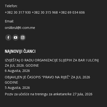
Telefon:
+382 30 317 930 +382 30 315 968 +382 69 034 606
Email:
orslibrul@t-com.me
Find us on:
Facebook
YouTube
Instagram
page
page
page
NAJNOVIJI ČLANCI
opens
opens
opens
in
in
in
IZVJEŠTAJ O RADU ORGANIZACIJE SLIJEPIH ZA BAR I ULCINJ
new
new
new
ZA JUL 2026. GODINE
6 Augusta, 2026
window
window
window
OBJAVLJEN JE ČASOPIS “PRAVO NA RIJEČ” ZA JUL 2026
GODINE
5 Augusta, 2026
Poziv za učešće na treningu za anketare/ke
27 Jula, 2026