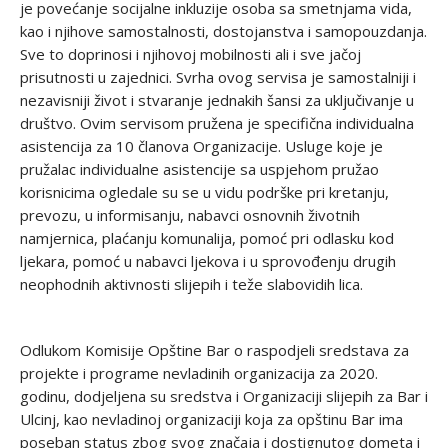
je povećanje socijalne inkluzije osoba sa smetnjama vida,
kao i njihove samostalnosti, dostojanstva i samopouzdanja.
Sve to doprinosi i njihovoj mobilnosti ali i sve jačoj
prisutnosti u zajednici. Svrha ovog servisa je samostalniji i
nezavisniji život i stvaranje jednakih šansi za uključivanje u
društvo. Ovim servisom pružena je specifična individualna
asistencija za 10 članova Organizacije. Usluge koje je
pružalac individualne asistencije sa uspjehom pružao
korisnicima ogledale su se u vidu podrške pri kretanju,
prevozu, u informisanju, nabavci osnovnih životnih
namjernica, plaćanju komunalija, pomoć pri odlasku kod
ljekara, pomoć u nabavci ljekova i u sprovođenju drugih
neophodnih aktivnosti slijepih i teže slabovidih lica.
Odlukom Komisije Opštine Bar o raspodjeli sredstava za
projekte i programe nevladinih organizacija za 2020.
godinu, dodjeljena su sredstva i Organizaciji slijepih za Bar i
Ulcinj, kao nevladinoj organizaciji koja za opštinu Bar ima
poseban status zbog svog značaja i dostignutog dometa i