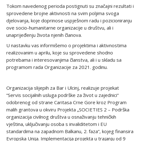
Tokom navedenog perioda postignuti su značajni rezultati i
sprovedene brojne aktivnosti na svim poljima svoga
djelovanja, koje doprinose uspješnom radu i pozicioniranju
ove socio-humanitarne organizacije u društvu, ali i
unaprijeđenju života njenih članova.
U nastavku vas informišemo o projektima i aktivnostima
realizovanim u aprilu, koje su sprovedene shodno
potrebama i interesovanjima članstva, ali i u skladu sa
programom rada Organizacije za 2021. godinu.
Organizacija slijepih za Bar i Ulcinj, realizuje projekat
“Servis socijalnih usluga podrške za život u zajednici“
odobrenog od strane Caritasa Crne Gore kroz Program
malih grantova u okviru Projekta „SOCIETIES 2 – Podrška
organizacija civilnog društva u osnaživanju tehničkih
vještina, uključivanju osoba s invaliditetom i EU
standardima na zapadnom Balkanu, 2. faza“, kojeg finansira
Evropska Unija. Implementacija projekta u trajanju od 9