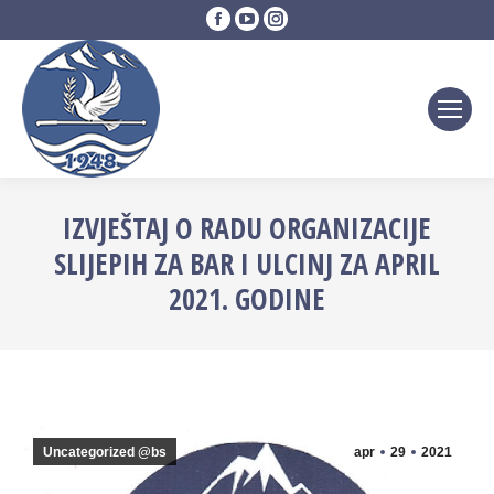
Facebook
YouTube
Instagram
page
page
page
opens
opens
opens
in
in
in
new
new
new
window
window
window
IZVJEŠTAJ O RADU ORGANIZACIJE
SLIJEPIH ZA BAR I ULCINJ ZA APRIL
2021. GODINE
Uncategorized @bs
apr
29
2021