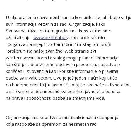
U cilju praćenja savremenih kanala komunikacije, ali i bolje vidlj
svih informacija vezanih za rad Organizacije, kako
članovima, tako i ostalim građanima, konstantno smo
ažurirali sajt
www.orslibrul.org
, facebook stranicu
“Organizacija slijepih za Bar i Ulcinj” i instagram profil
“orslibrul”. Na našoj zvaničnoj web stranici svi
zainteresovani pored ostalog mogu pronaći i informacije
kao što je radno vrijeme poslovnih prostorija, uputstva o
korišćenju subvencija kao i korisne informacije o pravima
osoba sa invaliditetom. Ovo je još jedan način koji utiče
da budemo prisutniji u javnosti, kojoj će sve naše aktivnosti bi
u isto vrijeme doprinosimo svijesti šire javnosti u odnosu
na prava i sposobnosti osoba sa smetnjama vida.
Organizacija ima sopstvenu multifunkcionalnu štampariju
koja raspolaže sa opremom za nesmetan rad.