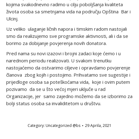
kojima svakodnevno radimo u cilju poboljšanja kvaliteta
života osoba sa smetnjama vida na području Opština Bar i
Ulcinj.
Uz veliko ulaganje ličnih napora i timskim radom nastojali
smo da realizujemo sve programske aktivnosti, ali i da se
borimo za dobijanje povjerenja novih donatora.
Pred nama su novi izazovi i brojni zadaci koje ćemo i u
narednom periodu realizovati. U svakom trenutku
nastojaćemo da ostvarimo ciljeve i opravdamo povjerenje
članova zbog kojih i postojimo. Prihvatamo sve sugestije i
prijedloge osoba sa poteškoćama vida, koje i ovim putem
pozivamo da se u što većoj mjeri uključe u rad
Organizacije, jer samo zajedno možemo da se izborimo za
bolji status osoba sa invaliditetom u društvu.
Category:
Uncategorized @bs
29 Aprila, 2021