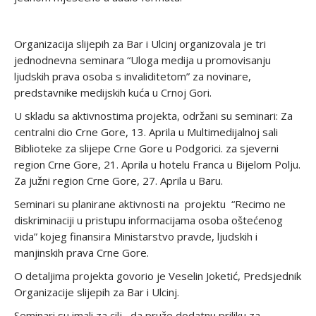
Organizacija slijepih za Bar i Ulcinj organizovala je tri
jednodnevna seminara “Uloga medija u promovisanju
ljudskih prava osoba s invaliditetom” za novinare,
predstavnike medijskih kuća u Crnoj Gori.
U skladu sa aktivnostima projekta, održani su seminari: Za
centralni dio Crne Gore, 13. Aprila u Multimedijalnoj sali
Biblioteke za slijepe Crne Gore u Podgorici. za sjeverni
region Crne Gore, 21. Aprila u hotelu Franca u Bijelom Polju.
Za južni region Crne Gore, 27. Aprila u Baru.
Seminari su planirane aktivnosti na projektu “Recimo ne
diskriminaciji u pristupu informacijama osoba oštećenog
vida” kojeg finansira Ministarstvo pravde, ljudskih i
manjinskih prava Crne Gore.
O detaljima projekta govorio je Veselin Joketić, Predsjednik
Organizacije slijepih za Bar i Ulcinj.
Seminari su imali za cilj da pruže dodatnu priliku za