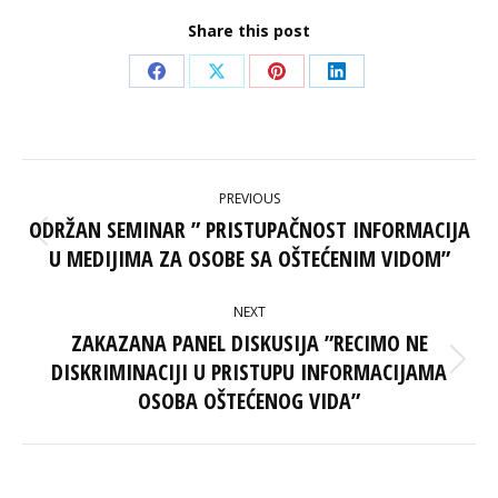
Share this post
Share
Share
Share
Share
on
on
on
on
Facebook
X
Pinterest
LinkedIn
POST
PREVIOUS
NAVIGATION
ODRŽAN SEMINAR ” PRISTUPAČNOST INFORMACIJA
Previous
U MEDIJIMA ZA OSOBE SA OŠTEĆENIM VIDOM”
post:
NEXT
ZAKAZANA PANEL DISKUSIJA ”RECIMO NE
DISKRIMINACIJI U PRISTUPU INFORMACIJAMA
Next
post:
OSOBA OŠTEĆENOG VIDA”