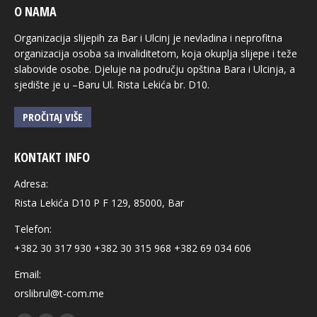
O NAMA
Organizacija slijepih za Bar i Ulcinj je nevladina i neprofitna
organizacija osoba sa invaliditetom, koja okuplja slijepe i teže
slabovide osobe. Djeluje na području opština Bara i Ulcinja, a
sjedište je u –Baru Ul. Rista Lekića br. D10.
PROČITAJ VIŠE
KONTAKT INFO
Adresa:
Rista Lekića D10 P F 129, 85000, Bar
Telefon:
+382 30 317 930 +382 30 315 968 +382 69 034 606
Email:
orslibrul@t-com.me