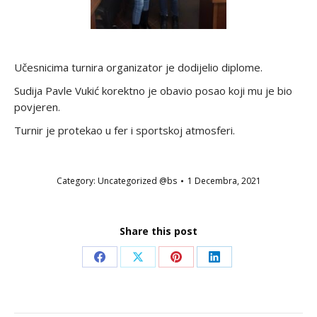
Učesnicima turnira organizator je dodijelio diplome.
Sudija Pavle Vukić korektno je obavio posao koji mu je bio
povjeren.
Turnir je protekao u fer i sportskoj atmosferi.
Category:
Uncategorized @bs
1 Decembra, 2021
Share this post
Share
Share
Share
Share
on
on
on
on
Facebook
X
Pinterest
LinkedIn