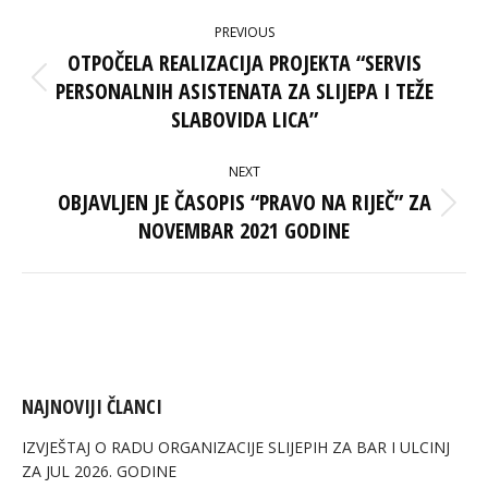
POST
PREVIOUS
NAVIGATION
OTPOČELA REALIZACIJA PROJEKTA “SERVIS
PERSONALNIH ASISTENATA ZA SLIJEPA I TEŽE
Previous
post:
SLABOVIDA LICA”
NEXT
OBJAVLJEN JE ČASOPIS “PRAVO NA RIJEČ” ZA
Next
NOVEMBAR 2021 GODINE
post:
NAJNOVIJI ČLANCI
IZVJEŠTAJ O RADU ORGANIZACIJE SLIJEPIH ZA BAR I ULCINJ
ZA JUL 2026. GODINE