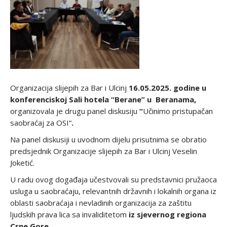
Organizacija slijepih za Bar i Ulcinj
16.05.2025. godine u
konferenciskoj Sali hotela “Berane” u Beranama,
organizovala je drugu panel diskusiju
“
Učinimo pristupačan
saobraćaj za OSI“
.
Na panel diskusiji u uvodnom dijelu prisutnima se obratio
predsjednik Organizacije slijepih za Bar i Ulcinj Veselin
Joketić.
U radu ovog događaja učestvovali su predstavnici pružaoca
usluga u saobraćaju, relevantnih državnih i lokalnih organa iz
oblasti saobraćaja i nevladinih organizacija za zaštitu
ljudskih prava lica sa invaliditetom
iz sjevernog regiona
Crne Gore
.