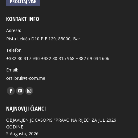
PROČITAJ VIŠE
KONTAKT INFO
Adresa:
Rista Lekića D10 P F 129, 85000, Bar
Telefon:
+382 30 317 930 +382 30 315 968 +382 69 034 606
Email:
orslibrul@t-com.me
Find us on:
Facebook
YouTube
Instagram
page
page
page
NAJNOVIJI ČLANCI
opens
opens
opens
in
in
in
OBJAVLJEN JE ČASOPIS “PRAVO NA RIJEČ” ZA JUL 2026
new
new
new
GODINE
5 Augusta, 2026
window
window
window