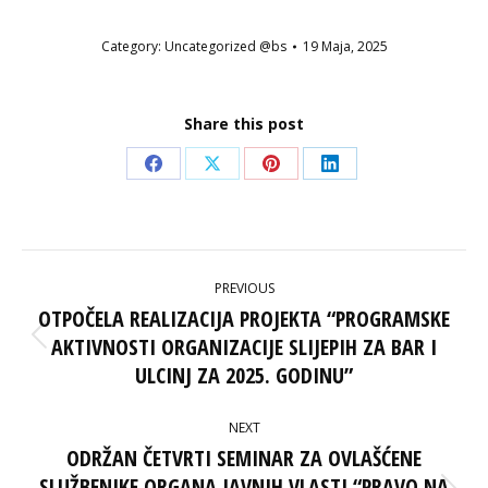
Category:
Uncategorized @bs
19 Maja, 2025
Share this post
Share
Share
Share
Share
on
on
on
on
Facebook
X
Pinterest
LinkedIn
POST
PREVIOUS
NAVIGATION
OTPOČELA REALIZACIJA PROJEKTA “PROGRAMSKE
AKTIVNOSTI ORGANIZACIJE SLIJEPIH ZA BAR I
Previous
post:
ULCINJ ZA 2025. GODINU”
NEXT
ODRŽAN ČETVRTI SEMINAR ZA OVLAŠĆENE
SLUŽBENIKE ORGANA JAVNIH VLASTI “PRAVO NA