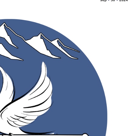
sep
30
2024