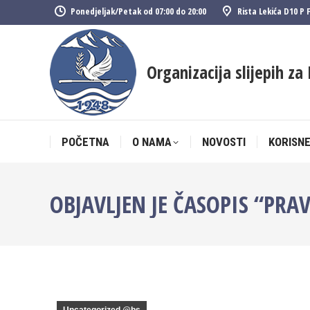
Ponedjeljak/Petak od 07:00 do 20:00
Rista Lekića D10 P 
POČETNA
O NAMA
NOVOSTI
KORISNE
Organizacija slijepih za 
POČETNA
O NAMA
NOVOSTI
KORISNE
OBJAVLJEN JE ČASOPIS “PRA