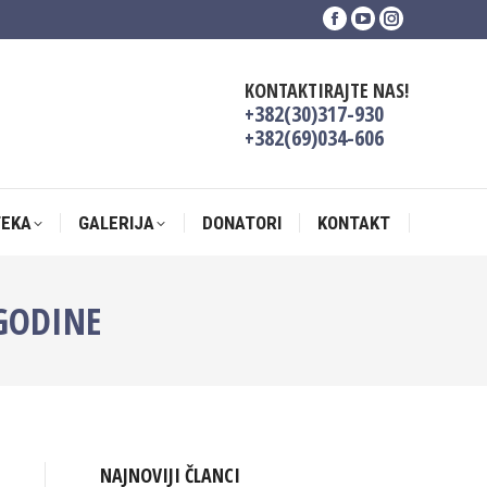
Facebook
YouTube
Instagram
TEKA
GALERIJA
DONATORI
KONTAKT
page
page
page
opens
opens
opens
KONTAKTIRAJTE NAS!
in
in
in
+382(30)317-930
new
new
new
+382(69)034-606
window
window
window
TEKA
GALERIJA
DONATORI
KONTAKT
 GODINE
NAJNOVIJI ČLANCI