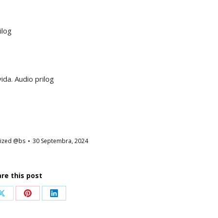
ilog
ida. Audio prilog
ized @bs
30 Septembra, 2024
re this post
Share
Share
Share
on
on
on