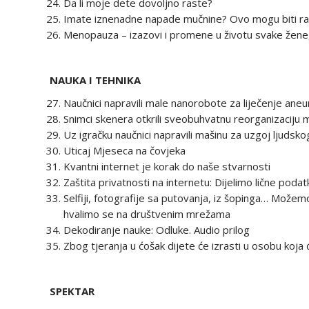
Da li moje dete dovoljno raste?
Imate iznenadne napade mučnine? Ovo mogu biti ra
Menopauza – izazovi i promene u životu svake žene,
NAUKA I TEHNIKA
Naučnici napravili male nanorobote za liječenje an
Snimci skenera otkrili sveobuhvatnu reorganizaciju 
Uz igračku naučnici napravili mašinu za uzgoj ljudsko
Uticaj Mjeseca na čovjeka
Kvantni internet je korak do naše stvarnosti
Zaštita privatnosti na internetu: Dijelimo lične poda
Selfiji, fotografije sa putovanja, iz šopinga… Možem
hvalimo se na društvenim mrežama
Dekodiranje nauke: Odluke. Audio prilog
Zbog tjeranja u ćošak dijete će izrasti u osobu koja
SPEKTAR