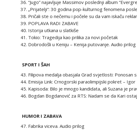
“Jugo” najavljuje Massimov poslednji album “Evergre
„Prijatelji“: 30 godina pop-kulturnog fenomena posle 
Pričali ste o nečemu i počele su da vam iskaču rekl
POPLAVA RADI ZABAVE
Istorija utkana u slatkiše
Tokio: Tragedija kao prilika za novi početak
Dobrodošli u Keniju – Kenija putovanje. Audio prilog
SPORT I ŠAH
Filipova medalja obasjala Grad svjetlosti: Ponosan s
Emisija Link: Crnogorski paraolimpijski pokret – Igor 
Kapisoda: Bilo je mnogo kandidata, ali Suzana je prav
Bogdan Bogdanović za RTS: Nadam se da Kari ostaj
HUMOR I ZABAVA
Fabrika viceva. Audio prilog