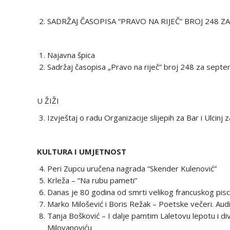
SADRŽAJ ČASOPISA “PRAVO NA RIJEČ” BROJ 248 
Najavna špica
Sadržaj časopisa „Pravo na riječ” broj 248 za sept
U ŽIŽI
Izvještaj o radu Organizacije slijepih za Bar i Ulci
KULTURA I UMJETNOST
Peri Zupcu uručena nagrada “Skender Kulenović”
Krleža – “Na rubu pameti”
Danas je 80 godina od smrti velikog francuskog pisc
Marko Milošević i Boris Režak – Poetske večeri. Audi
Tanja Bošković – I dalje pamtim Laletovu lepotu i di
Milovanoviću