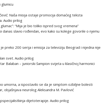
u glumicu
ević: Naša misija ostaje promocija domaćeg teksta
. Audio prilog
i glumac”: “Mija je bio toliko ispred svog vremena”
bi danas slavio rođendan, evo kako su kolege govorile o njemu
 je preko 200 serija i emisija za televiziju Beograd i nijedna nije
an svet. Audio prilog
ar Balaban – juniorski šampion svijeta u klasičnoj harmonici
amo umorna, a ispostavilo se da je simptom ozbiljne bolesti
udar, objašnjava neurolog Aleksandra M. Pavlović
specijalistkinja dijetoterapije. Audio prilog