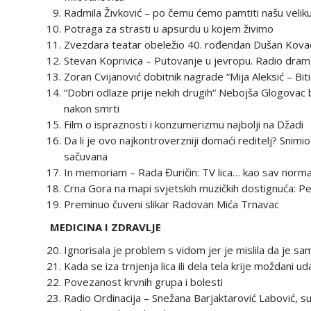
Radmila Živković – po čemu ćemo pamtiti našu velik
Potraga za strasti u apsurdu u kojem živimo
Zvezdara teatar obeležio 40. rođendan Dušan Kovač
Stevan Koprivica – Putovanje u jevropu. Radio drama
Zoran Cvijanović dobitnik nagrade “Mija Aleksić – Bit
“Dobri odlaze prije nekih drugih“ Nebojša Glogovac 
nakon smrti
Film o ispraznosti i konzumerizmu najbolji na Džadi
Da li je ovo najkontroverzniji domaći reditelj? Snimio
sačuvana
In memoriam – Rada Đuričin: TV lica… kao sav normal
Crna Gora na mapi svjetskih muzičkih dostignuća: Pet
Preminuo čuveni slikar Radovan Mića Trnavac
MEDICINA I ZDRAVLJE
Ignorisala je problem s vidom jer je mislila da je s
Kada se iza trnjenja lica ili dela tela krije moždani 
Povezanost krvnih grupa i bolesti
Radio Ordinacija – Snežana Barjaktarović Labović, sup