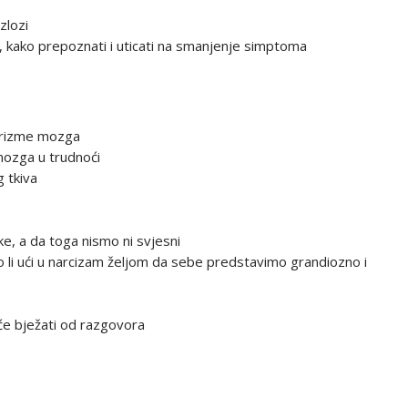
zlozi
 kako prepoznati i uticati na smanjenje simptoma
eurizme mozga
mozga u trudnoći
g tkiva
tke, a da toga nismo ni svjesni
o li ući u narcizam željom da sebe predstavimo grandiozno i
 će bježati od razgovora