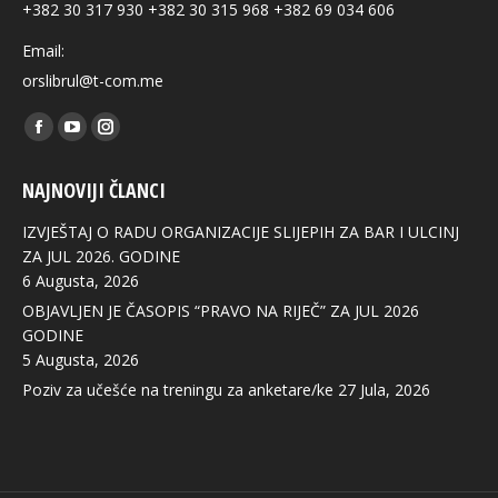
+382 30 317 930 +382 30 315 968 +382 69 034 606
Email:
orslibrul@t-com.me
Find us on:
Facebook
YouTube
Instagram
page
page
page
NAJNOVIJI ČLANCI
opens
opens
opens
in
in
in
IZVJEŠTAJ O RADU ORGANIZACIJE SLIJEPIH ZA BAR I ULCINJ
new
new
new
ZA JUL 2026. GODINE
6 Augusta, 2026
window
window
window
OBJAVLJEN JE ČASOPIS “PRAVO NA RIJEČ” ZA JUL 2026
GODINE
5 Augusta, 2026
Poziv za učešće na treningu za anketare/ke
27 Jula, 2026