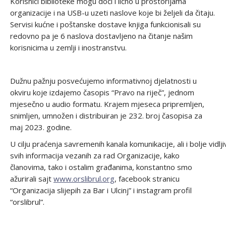
Korisnici biblioteke mogu doći i lično u prostorijama
organizacije i na USB-u uzeti naslove koje bi željeli da čitaju.
Servisi kućne i poštanske dostave knjiga funkcionisali su
redovno pa je 6 naslova dostavljeno na čitanje našim
korisnicima u zemlji i inostranstvu.
Dužnu pažnju posvećujemo informativnoj djelatnosti u
okviru koje izdajemo časopis “Pravo na riječ”, jednom
mjesečno u audio formatu. Krajem mjeseca pripremljen,
snimljen, umnožen i distribuiran je 232. broj časopisa za
maj 2023. godine.
U cilju praćenja savremenih kanala komunikacije, ali i bolje vidlj
svih informacija vezanih za rad Organizacije, kako
članovima, tako i ostalim građanima, konstantno smo
ažurirali sajt
www.orslibrul.org
, facebook stranicu
“Organizacija slijepih za Bar i Ulcinj” i instagram profil
“orslibrul”.