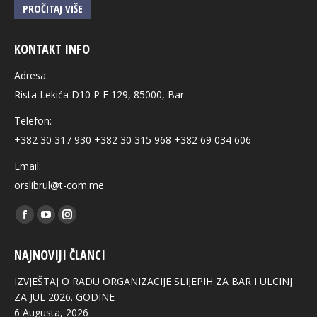
PROČITAJ VIŠE
KONTAKT INFO
Adresa:
Rista Lekića D10 P F 129, 85000, Bar
Telefon:
+382 30 317 930 +382 30 315 968 +382 69 034 606
Email:
orslibrul@t-com.me
Find us on:
Facebook
YouTube
Instagram
page
page
page
NAJNOVIJI ČLANCI
opens
opens
opens
in
in
in
IZVJEŠTAJ O RADU ORGANIZACIJE SLIJEPIH ZA BAR I ULCINJ
new
new
new
ZA JUL 2026. GODINE
6 Augusta, 2026
window
window
window