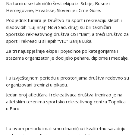
Na turniru se takmičilo šest ekipa iz: Srbije, Bosne i
Hercegovine, Hrvatske, Slovenije i Crne Gore.
Pobjednik turnira je Društvo za sport i rekreaciju slepih i
slabovidih “Luj Braj” Novi Sad, drugi su bili takmičari
Sportsko rekreativnog društva OSI “Bar”, a treći Društvo za
sport i rekreaciju slijepih “VID” Banja Luka.
Za tri najuspješnije ekipe i pojedince po kategorijama i
stazama organizator je dodijelio pehare, diplome i medalje.
I u izvještajnom periodu u prostorijama društva redovno su
organizovani treninzi u pikadu.
Jedan broj atletičara i rekreativaca društva trenirao je na
atletskim terenima sportsko rekreativnog centra Topolica
u Baru.
I u ovom periodu imali smo dinamičnu i kvalitetnu saradnju