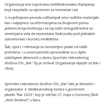
Organizacija ima sopstvenu multifunkcionalnu štampariju
koja raspolaže sa opremom za nesmetan rad.
U izvještajnom periodu odštampali smo različite materijale
kao i naljepnice sa informacijama na Brajevom pismu
jednom broju institucija i na taj način omogućili licima sa
smetnjama vida da nesmetano funkcionišu pod jednakim
uslovima kao i lica bez invaliditeta.
Šah, sport i rekreacija su nesumnjivo jedan od naših
prioriteta. I u ovom periodu sprovedene su u djelo
uobičajene aktivnosti u okviru Sportsko rekreativnog
društva OSI „Bar” čiji je osnivač Organizacija slijepih za Bar i
Ulcinj.
Sportsko rekreativno društvo OSI „Bar“ bilo je domaćin i
organizator 4. Međunarodnog turnira u govornom
pikadu “Bar 2023”, koji je održan 27. maja u Osnovnoj školi
„Anto Đedović“ u Baru.