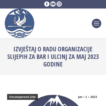
Facebook
YouTube
Instagram
page
page
page
opens
opens
opens
in
in
in
new
new
new
window
window
window
IZVJEŠTAJ O RADU ORGANIZACIJE
SLIJEPIH ZA BAR I ULCINJ ZA MAJ 2023
GODINE
Uncategorized @bs
jun
1
2023