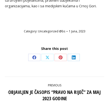
sa brojnim pojedincima, pravnim subjektima i
organizacijama, kao i sa medijskim kućama u Crnoj Gori.
Category:
Uncategorized @bs
1 Juna, 2023
Share this post
Share
Share
Share
Share
on
on
on
on
Facebook
X
Pinterest
LinkedIn
POST
PREVIOUS
NAVIGATION
OBJAVLJEN JE ČASOPIS “PRAVO NA RIJEČ” ZA MAJ
Previous
2023 GODINE
post: