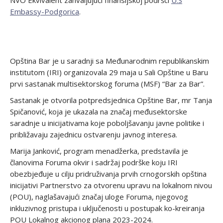
NVO Ekvivalent zahvaljujući finansijskoj podršci
U.S
Embassy-Podgorica
.
Opština Bar je u saradnji sa Međunarodnim republikanskim
institutom (IRI) organizovala 29 maja u Sali Opštine u Baru
prvi sastanak multisektorskog foruma (MSF) “Bar za Bar”.
Sastanak je otvorila potpredsjednica Opštine Bar, mr Tanja
Spičanović, koja je ukazala na značaj međusektorske
saradnje u inicijativama koje poboljšavanju javne politike i
približavaju zajednicu ostvarenju javnog interesa.
Marija Janković, program menadžerka, predstavila je
članovima Foruma okvir i sadržaj podrške koju IRI
obezbjeđuje u cilju pridruživanja prvih crnogorskih opština
inicijativi Partnerstvo za otvorenu upravu na lokalnom nivou
(POU), naglašavajući značaj uloge Foruma, njegovog
inkluzivnog pristupa i uključenosti u postupak ko-kreiranja
POU Lokalnog akcionog plana 2023-2024.