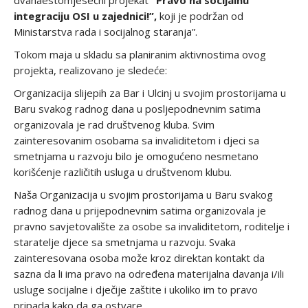
dvanaestomjesečni projekat
“Pravo na socijalnu
integraciju OSI u zajednici!”,
koji je podržan od
Ministarstva rada i socijalnog staranja”.
Tokom maja u skladu sa planiranim aktivnostima ovog
projekta, realizovano je sledeće:
Organizacija slijepih za Bar i Ulcinj u svojim prostorijama u
Baru svakog radnog dana u posljepodnevnim satima
organizovala je rad društvenog kluba. Svim
zainteresovanim osobama sa invaliditetom i djeci sa
smetnjama u razvoju bilo je omogućeno nesmetano
korišćenje različitih usluga u društvenom klubu.
Naša Organizacija u svojim prostorijama u Baru svakog
radnog dana u prijepodnevnim satima organizovala je
pravno savjetovalište za osobe sa invaliditetom, roditelje i
staratelje djece sa smetnjama u razvoju. Svaka
zainteresovana osoba može kroz direktan kontakt da
sazna da li ima pravo na određena materijalna davanja i/ili
usluge socijalne i dječije zaštite i ukoliko im to pravo
pripada kako da ga ostvare.