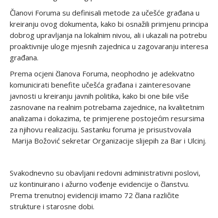
Članovi Foruma su definisali metode za učešće građana u
kreiranju ovog dokumenta, kako bi osnažili primjenu principa
dobrog upravljanja na lokalnim nivou, ali i ukazali na potrebu
proaktivnije uloge mjesnih zajednica u zagovaranju interesa
građana.
Prema ocjeni članova Foruma, neophodno je adekvatno
komunicirati benefite učešća građana i zainteresovane
javnosti u kreiranju javnih politika, kako bi one bile više
zasnovane na realnim potrebama zajednice, na kvalitetnim
analizama i dokazima, te primjerene postojećim resursima
za njihovu realizaciju. Sastanku foruma je prisustvovala
Marija Božović sekretar Organizacije slijepih za Bar i Ulcinj.
Svakodnevno su obavljani redovni administrativni poslovi,
uz kontinuirano i ažurno vođenje evidencije o članstvu.
Prema trenutnoj evidenciji imamo 72 člana različite
strukture i starosne dobi.