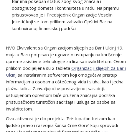
Bar ima poseban status zbog svog značaja i
dostignutog dometa i kontinuiteta u radu. Na prijemu
prisustvovao je i Predsjednik Organizacije Veselin
Joketić koji se tom prilikom zahvalio Opštini Bar na
kontinuiranoj finansiskoj podršci.
NVO Ekvivalent sa Organizacijom slijepih za Bar i Ulcinj 19.
maja u Baru potpisao je ugovor o ustupanju na korišćenje
opreme asistivne tehnologije za lica sa invaliditetom. Ovom
prilikom dodijeljena su 2 tableta
Organizaciji slijepih za Bar i
Ulcinj
sa instaliranim softverom koji omogućava pristup
informacijama osobama oštećenog vida i sluha, kao i jedna
plažna kolica. Zahvaljujući uspostavljenoj saradnji,
ustupljenom opremom biće pružena značajna podrška
pristupačnosti turističkih sadržaja i usluga za osobe sa
invaliditetom.
Ova aktivnost je dio projekta ‘Pristupačan turizam kao
ljudsko pravo i razvojna šansa Crne Gore’ koju sprovodi