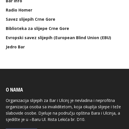
Bar info
Radio Homer
Savez slijepih Crne Gore
Biblioteka za slijepe Crne Gore
Evropski savez slijepih (European Blind Union (EBU)
Jedro Bar
O NAMA
Organizacija slijepih za Bar i Ulcinj je nevladina i neprofitna
organizacija osoba sa invaliditetom, koja okuplja slijepe i teže
slabovide osobe. Djeluje na području opština Bara i Ulcinja, a
sjedište je u –Baru Ul. Rista Lekića br. D10.