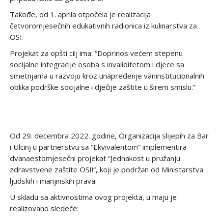
Takođe, od 1. aprila otpočela je realizacija
četvoromjesečnih edukativnih radionica iz kulinarstva za
OSI.
Projekat za opšti cilj ima: “Doprinos većem stepenu
socijalne integracije osoba s invaliditetom i djece sa
smetnjama u razvoju kroz unapređenje vaninstitucionalnih
oblika podrške socijalne i dječije zaštite u širem smislu.”
Od 29. decembra 2022. godine, Organizacija slijepih za Bar
i Ulcinj u partnerstvu sa “Ekvivalentom” implementira
dvanaestomjesečni projekat “Jednakost u pružanju
zdravstvene zaštite OSI!“, koji je podržan od Ministarstva
ljudskih i manjinskih prava.
U skladu sa aktivnostima ovog projekta, u maju je
realizovano sledeće: