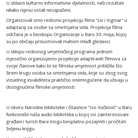
U oblasti kulturno informativne djelatnosti, naši rezultati
nikako nijesu ostali nezapaženi.
Organizovali smo redovnu projekciju filma “Liv i Ingmar” u
adaptaciji za osobe sa smetnjama vida. Projekcija filma
održana je u bioskopu Organizacije u Baru 30. maja, kojoj
su po običaju prisustvovali mahom mlađi gledaoci.
U sklopu redovnog umjetničkog programa jednom
mjesečno organizujemo projekcije adaptiranih filmova za
svoje članove kako bi se filmska umjetnost približila što
širem krugu osoba sa smetnjama vida, koje su zbog svog
vizuelnog invaliditeta praktično onemogućene da uživaju u
dostignućima filmske umjetnosti.
U okviru Narodne biblioteke i čitaonice “Ivo Vučković” u Baru
funkcioniše naša audio biblioteka u kojoj svi zainteresovani
građani i turisti Bara mogu besplatno pozajmiti i pročitati
željenu knjigu.