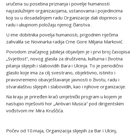
uručena su posebna priznanja i povelje humanosti
najzaslužnijim organizacijama, ustanovama i pojedincima
koji su u dosadašnjem radu Organizacije dali doprinos u
radu i ukupnom položaju njenog članstva .
U ime dobitnika povelja humanosti, prigodnim riječima
zahvalila se Novinarka radija Crne Gore Miljana Marković.
Povodom značajnog jubileja objavljen je i prvi broj časopisa
„Svjetlost“, novog glasila za društvena, kulturna i životna
pitanja slijepih i slabovidih Bara i Ulcinja. To je periodično
glasilo koje ima za cilj svestrano, objektivno, istinito i
pravovremeno obavještavanje javnosti o životu, radu i
stvaralaštvu slijepih i slabovidih, kao i njihove organizacije.
Na kraju je priređen kraći umjetnički program u kojem je
nastupio mješoviti hor „Antivari Musica“ pod dirigentskim
vođstvom mr Mira Kruščića.
Počev od 10.maja, Organizacija slijepih za Bar i Ulcinj,