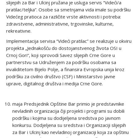
slijepih za Bar i Ulcinj pružana je usluga servis “Videći/a
pratilac/teljka”. Osobe sa smetnjama vida imale su podršku
Videćeg pratioca za različite vrste aktivnosti i potreba:
zdravstvene, administrativne, trgovinske, kulturne,
rekreativne.
Implementacija servisa “Videći pratilac” se realizuje u okviru
projekta „Jednakošću do dostojanstvenog života OSI u
Crnoj Gori“, koji sprovodi Savez slijepih Crne Gore u
partnerstvu sa Udruženjem za podršku osobama sa
invaliditetom Bijelo Polje, a finansira Evropska unija kroz
podršku za civilno društvo (CSF) i Ministarstvo javne
uprave, digitalnog društva i medija Crne Gore.
maja Predsjednik Opštine Bar primio je predstavnike
nevladinih organizacija čiji projekti i programi su dobili
podršku i kojima su dodijeljena sredstva po javnom
konkursu. Dodjeljena su sredstva i Organizaciji slijepih
za Bar i Ulcinj kao nevladinoj organizaciji koja za opštinu