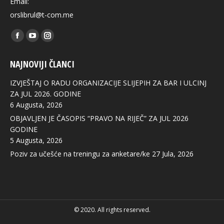
Email:
orslibrul@t-com.me
Find us on:
Facebook
YouTube
Instagram
page
page
page
NAJNOVIJI ČLANCI
opens
opens
opens
in
in
in
IZVJEŠTAJ O RADU ORGANIZACIJE SLIJEPIH ZA BAR I ULCINJ
new
new
new
ZA JUL 2026. GODINE
6 Augusta, 2026
window
window
window
OBJAVLJEN JE ČASOPIS “PRAVO NA RIJEČ” ZA JUL 2026
GODINE
5 Augusta, 2026
Poziv za učešće na treningu za anketare/ke
27 Jula, 2026
© 2020. All rights reserved.