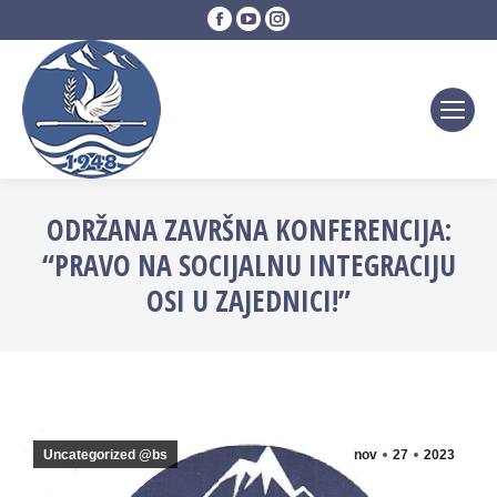
Facebook
YouTube
Instagram
page
page
page
opens
opens
opens
in
in
in
new
new
new
window
window
window
ODRŽANA ZAVRŠNA KONFERENCIJA:
“PRAVO NA SOCIJALNU INTEGRACIJU
OSI U ZAJEDNICI!”
Uncategorized @bs
nov
27
2023