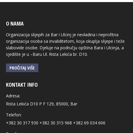
O NAMA
Organizacija slijepih za Bar i Ulcinj je nevladina i neprofitna
organizacija osoba sa invaliditetom, koja okuplja slijepe i teže
slabovide osobe. Djeluje na području opština Bara i Ulcinja, a
sjedište je u –Baru Ul. Rista Lekića br. D10.
PROČITAJ VIŠE
KONTAKT INFO
Adresa:
Rista Lekića D10 P F 129, 85000, Bar
Telefon:
+382 30 317 930 +382 30 315 968 +382 69 034 606