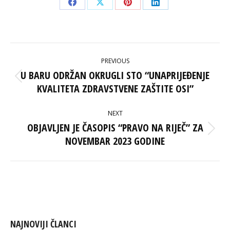
Share
Share
Share
Share
on
on
on
on
Facebook
X
Pinterest
LinkedIn
POST
PREVIOUS
NAVIGATION
U BARU ODRŽAN OKRUGLI STO “UNAPRIJEĐENJE
Previous
KVALITETA ZDRAVSTVENE ZAŠTITE OSI”
post:
NEXT
OBJAVLJEN JE ČASOPIS “PRAVO NA RIJEČ” ZA
Next
NOVEMBAR 2023 GODINE
post:
NAJNOVIJI ČLANCI