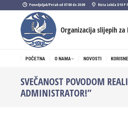
Ponedjeljak/Petak od 07:00 do 20:00
Rista Lekića D10 P 
POČETNA
O NAMA
NOVOSTI
KORISNE
Organizacija slijepih za 
POČETNA
O NAMA
NOVOSTI
KORISNE
SVEČANOST POVODOM REALIZA
ADMINISTRATOR!”