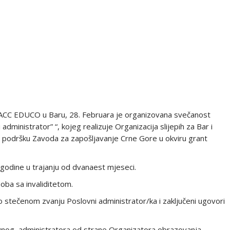
RACC EDUCO u Baru, 28. Februara je organizovana svečanost
dministrator” “, kojeg realizuje Organizacija slijepih za Bar i
sku podršku Zavoda za zapošljavanje Crne Gore u okviru grant
godine u trajanju od dvanaest mjeseci.
oba sa invaliditetom.
 o stečenom zvanju Poslovni administrator/ka i zaključeni ugovori
nog administratora od strane Organizatora obrazovanja