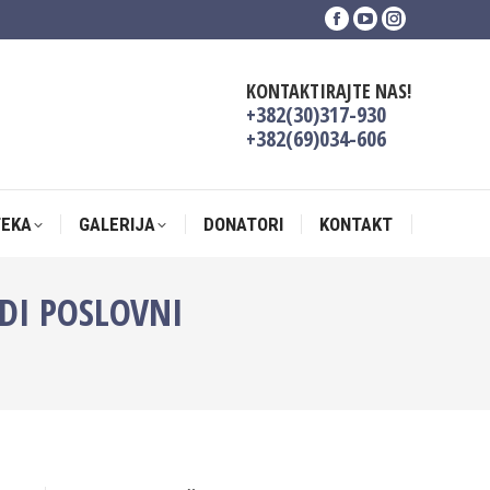
Facebook
YouTube
Instagram
TEKA
GALERIJA
DONATORI
KONTAKT
page
page
page
opens
opens
opens
KONTAKTIRAJTE NAS!
in
in
in
+382(30)317-930
new
new
new
+382(69)034-606
window
window
window
TEKA
GALERIJA
DONATORI
KONTAKT
UDI POSLOVNI