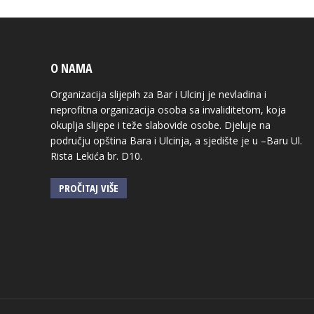
O NAMA
Organizacija slijepih za Bar i Ulcinj je nevladina i
neprofitna organizacija osoba sa invaliditetom, koja
okuplja slijepe i teže slabovide osobe. Djeluje na
području opština Bara i Ulcinja, a sjedište je u –Baru Ul.
Rista Lekića br. D10.
PROČITAJ VIŠE