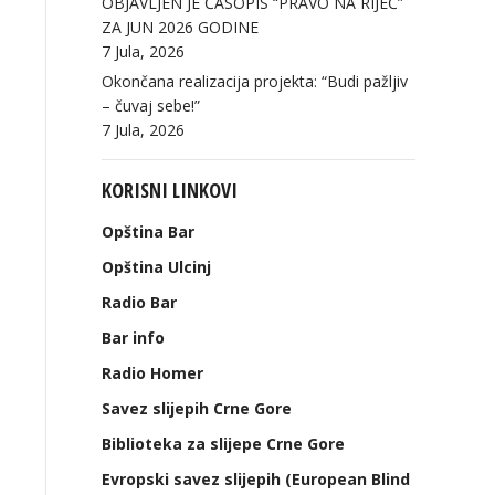
OBJAVLJEN JE ČASOPIS “PRAVO NA RIJEČ”
ZA JUN 2026 GODINE
7 Jula, 2026
Okončana realizacija projekta: “Budi pažljiv
– čuvaj sebe!”
7 Jula, 2026
KORISNI LINKOVI
Opština Bar
Opština Ulcinj
Radio Bar
Bar info
Radio Homer
Savez slijepih Crne Gore
Biblioteka za slijepe Crne Gore
Evropski savez slijepih (European Blind