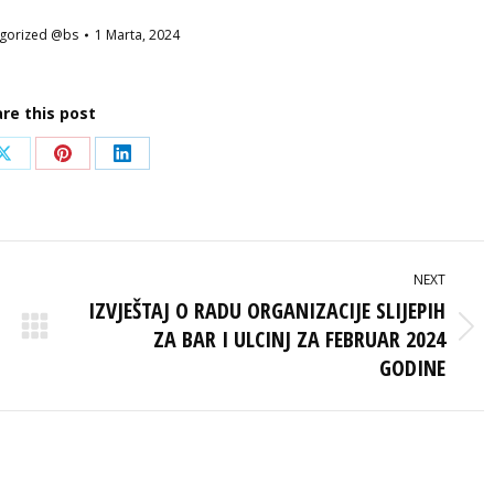
gorized @bs
1 Marta, 2024
re this post
Share
Share
Share
on
on
on
ook
X
Pinterest
LinkedIn
NEXT
IZVJEŠTAJ O RADU ORGANIZACIJE SLIJEPIH
ZA BAR I ULCINJ ZA FEBRUAR 2024
Next
post:
GODINE