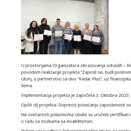
U prostorijama Organizatora obrazovanja odraslih – 
povodom realizacije projekta “Zaposli se, budi poslovni a
Ulcinj, u partnerstvu sa doo “Kadar Plus”, uz finansij
šema.
Implementacija projekta je započeta 3. Oktobra 2023. 
Opšti cilj projekta: Doprinos povećanju zaposlenosti os
Na svečanosti polaznicima obuke su uručeni sertifikati
o radu sa osobama sa invaliditetom.
Putem sprovođenja četvoromjesečne obuke za poslov