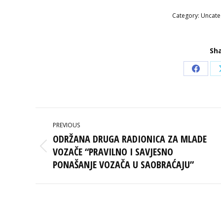
Category:
Uncate
Sha
Share
on
Faceb
POST
PREVIOUS
NAVIGATION
ODRŽANA DRUGA RADIONICA ZA MLADE
VOZAČE “PRAVILNO I SAVJESNO
Previous
post:
PONAŠANJE VOZAČA U SAOBRAĆAJU”