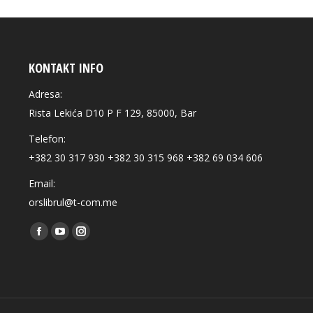
KONTAKT INFO
Adresa:
Rista Lekića D10 P F 129, 85000, Bar
Telefon:
+382 30 317 930 +382 30 315 968 +382 69 034 606
Email:
orslibrul@t-com.me
Find us on:
Facebook
YouTube
Instagram
page
page
page
opens
opens
opens
in
in
in
new
new
new