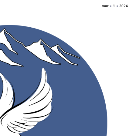
mar
1
2024