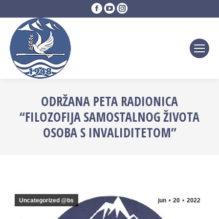
Facebook
YouTube
Instagram
page
page
page
opens
opens
opens
in
in
in
new
new
new
window
window
window
ODRŽANA PETA RADIONICA
“FILOZOFIJA SAMOSTALNOG ŽIVOTA
OSOBA S INVALIDITETOM”
Uncategorized @bs
jun
20
2022