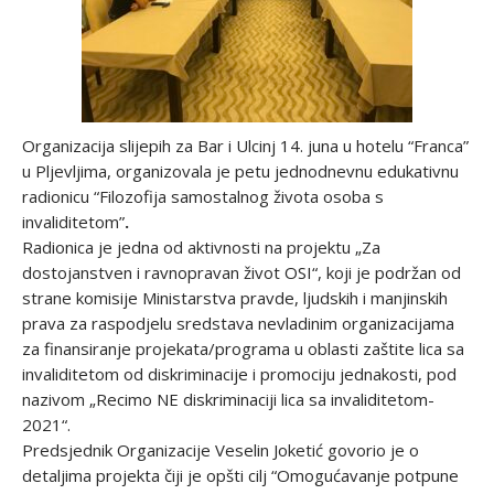
Organizacija slijepih za Bar i Ulcinj 14. juna u hotelu “Franca”
u Pljevljima, organizovala je petu jednodnevnu edukativnu
radionicu “Filozofija samostalnog života osoba s
invaliditetom”
.
Radionica je jedna od aktivnosti na projektu „Za
dostojanstven i ravnopravan život OSI“, koji je podržan od
strane komisije Ministarstva pravde, ljudskih i manjinskih
prava za raspodjelu sredstava nevladinim organizacijama
za finansiranje projekata/programa u oblasti zaštite lica sa
invaliditetom od diskriminacije i promociju jednakosti, pod
nazivom „Recimo NE diskriminaciji lica sa invaliditetom-
2021“.
Predsjednik Organizacije Veselin Joketić govorio je o
detaljima projekta čiji je opšti cilj “Omogućavanje potpune