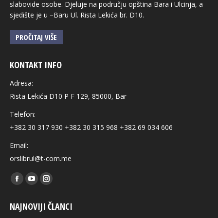
slabovide osobe. Djeluje na području opština Bara i Ulcinja, a
sjedište je u –Baru Ul. Rista Lekića br. D10.
PROČITAJ VIŠE
KONTAKT INFO
Adresa:
Rista Lekića D10 P F 129, 85000, Bar
Telefon:
+382 30 317 930 +382 30 315 968 +382 69 034 606
Email:
orslibrul@t-com.me
Find us on:
Facebook
YouTube
Instagram
page
page
page
NAJNOVIJI ČLANCI
opens
opens
opens