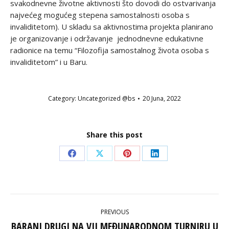
svakodnevne životne aktivnosti što dovodi do ostvarivanja
najvećeg mogućeg stepena samostalnosti osoba s
invaliditetom). U skladu sa aktivnostima projekta planirano
je organizovanje i održavanje jednodnevne edukativne
radionice na temu “Filozofija samostalnog života osoba s
invaliditetom” i u Baru.
Category:
Uncategorized @bs
20 Juna, 2022
Share this post
Share
Share
Share
Share
on
on
on
on
Facebook
X
Pinterest
LinkedIn
POST
PREVIOUS
NAVIGATION
BARANI DRUGI NA VII MEĐUNARODNOM TURNIRU U