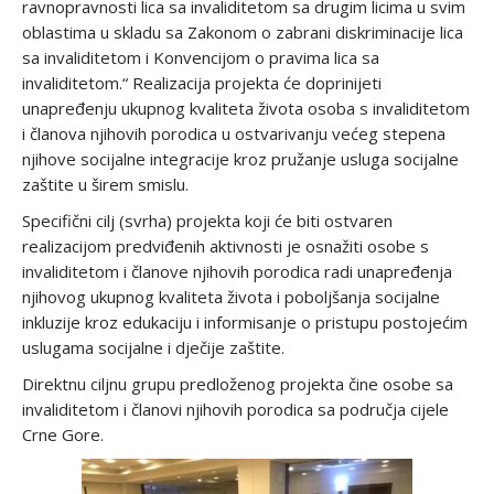
ravnopravnosti lica sa invaliditetom sa drugim licima u svim
oblastima u skladu sa Zakonom o zabrani diskriminacije lica
sa invaliditetom i Konvencijom o pravima lica sa
invaliditetom.“ Realizacija projekta će doprinijeti
unapređenju ukupnog kvaliteta života osoba s invaliditetom
i članova njihovih porodica u ostvarivanju većeg stepena
njihove socijalne integracije kroz pružanje usluga socijalne
zaštite u širem smislu.
Specifični cilj (svrha) projekta koji će biti ostvaren
realizacijom predviđenih aktivnosti je osnažiti osobe s
invaliditetom i članove njihovih porodica radi unapređenja
njihovog ukupnog kvaliteta života i poboljšanja socijalne
inkluzije kroz edukaciju i informisanje o pristupu postojećim
uslugama socijalne i dječije zaštite.
Direktnu ciljnu grupu predloženog projekta čine osobe sa
invaliditetom i članovi njihovih porodica sa područja cijele
Crne Gore.