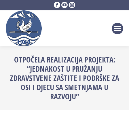
Facebook
YouTube
Instagram
page
page
page
opens
opens
opens
in
in
in
new
new
new
window
window
window
OTPOČELA REALIZACIJA PROJEKTA:
“JEDNAKOST U PRUŽANJU
ZDRAVSTVENE ZAŠTITE I PODRŠKE ZA
OSI I DJECU SA SMETNJAMA U
RAZVOJU”