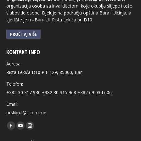
organizacija osoba sa invaliditetom, koja okuplja slijepe i teže
slabovide osobe. Djeluje na području opština Bara i Ulcinja, a
sjedište je u –Baru Ul. Rista Lekića br. D10.
PROČITAJ VIŠE
KONTAKT INFO
Adresa:
Rista Lekića D10 P F 129, 85000, Bar
Telefon:
+382 30 317 930 +382 30 315 968 +382 69 034 606
Email:
orslibrul@t-com.me
Find us on:
Facebook
YouTube
Instagram
page
page
page