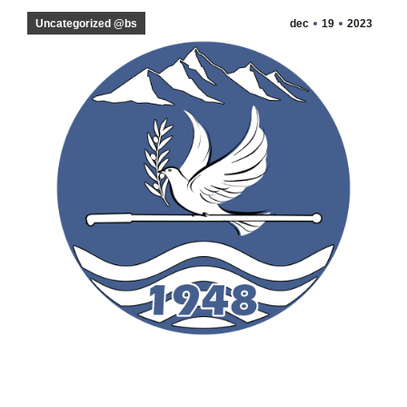
Uncategorized @bs
dec
19
2023