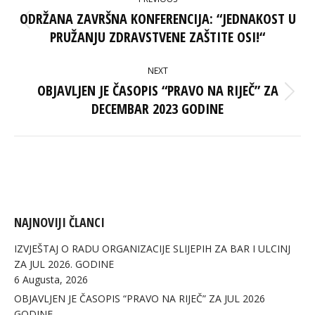
NAVIGATION
ODRŽANA ZAVRŠNA KONFERENCIJA: “JEDNAKOST U
Previous
PRUŽANJU ZDRAVSTVENE ZAŠTITE OSI!“
post:
NEXT
OBJAVLJEN JE ČASOPIS “PRAVO NA RIJEČ” ZA
Next
DECEMBAR 2023 GODINE
post:
NAJNOVIJI ČLANCI
IZVJEŠTAJ O RADU ORGANIZACIJE SLIJEPIH ZA BAR I ULCINJ
ZA JUL 2026. GODINE
6 Augusta, 2026
OBJAVLJEN JE ČASOPIS “PRAVO NA RIJEČ” ZA JUL 2026
GODINE