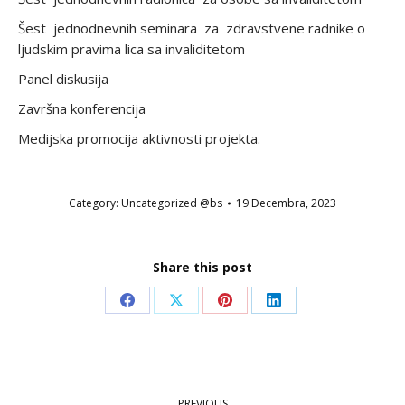
Šest jednodnevnih seminara za zdravstvene radnike o
ljudskim pravima lica sa invaliditetom
Panel diskusija
Završna konferencija
Medijska promocija aktivnosti projekta.
Category:
Uncategorized @bs
19 Decembra, 2023
Share this post
Share
Share
Share
Share
on
on
on
on
Facebook
X
Pinterest
LinkedIn
POST
PREVIOUS