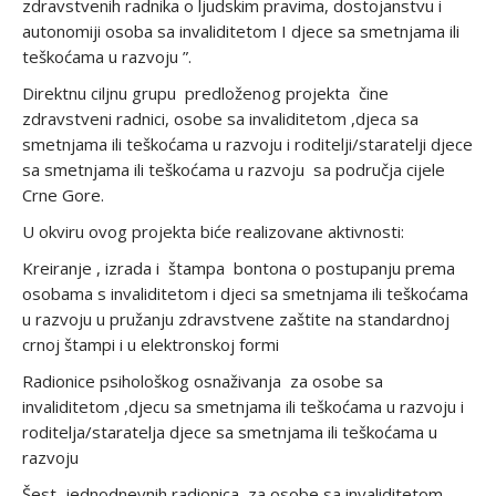
zdravstvenih radnika o ljudskim pravima, dostojanstvu i
autonomiji osoba sa invaliditetom I djece sa smetnjama ili
teškoćama u razvoju ”.
Direktnu ciljnu grupu predloženog projekta čine
zdravstveni radnici, osobe sa invaliditetom ,djeca sa
smetnjama ili teškoćama u razvoju i roditelji/staratelji djece
sa smetnjama ili teškoćama u razvoju sa područja cijele
Crne Gore.
U okviru ovog projekta biće realizovane aktivnosti:
Kreiranje , izrada i štampa bontona o postupanju prema
osobama s invaliditetom i djeci sa smetnjama ili teškoćama
u razvoju u pružanju zdravstvene zaštite na standardnoj
crnoj štampi i u elektronskoj formi
Radionice psihološkog osnaživanja za osobe sa
invaliditetom ,djecu sa smetnjama ili teškoćama u razvoju i
roditelja/staratelja djece sa smetnjama ili teškoćama u
razvoju
Šest jednodnevnih radionica za osobe sa invaliditetom