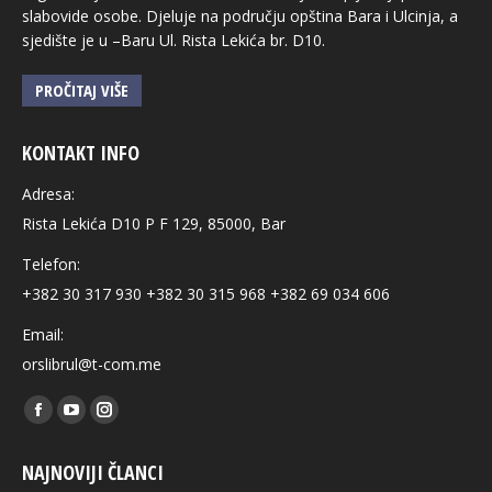
slabovide osobe. Djeluje na području opština Bara i Ulcinja, a
sjedište je u –Baru Ul. Rista Lekića br. D10.
PROČITAJ VIŠE
KONTAKT INFO
Adresa:
Rista Lekića D10 P F 129, 85000, Bar
Telefon:
+382 30 317 930 +382 30 315 968 +382 69 034 606
Email:
orslibrul@t-com.me
Find us on:
Facebook
YouTube
Instagram
page
page
page
NAJNOVIJI ČLANCI
opens
opens
opens