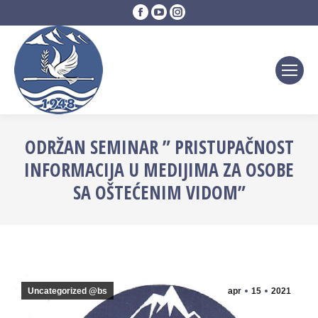
Facebook
YouTube
Instagram
page
page
page
opens
opens
opens
in
in
in
new
new
new
window
window
window
ODRŽAN SEMINAR ” PRISTUPAČNOST
INFORMACIJA U MEDIJIMA ZA OSOBE
SA OŠTEĆENIM VIDOM”
Uncategorized @bs
apr
15
2021