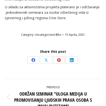
U skladu sa aktivnostima projekta planirano je i održavanje
jednodnevnih seminara za osobe oštećenog vida iz
sjevernog i južnog regiona Crne Gore.
Category:
Uncategorized @bs
15 Aprila, 2021
Share this post
Share
Share
Share
Share
on
on
on
on
Facebook
X
Pinterest
LinkedIn
POST
PREVIOUS
NAVIGATION
ODRŽAN SEMINAR ”ULOGA MEDIJA U
PROMOVISANJU LJUDSKIH PRAVA OSOBA S
Previous
post: