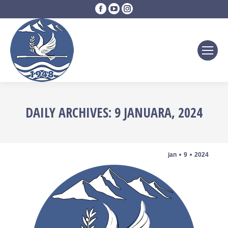
Facebook
YouTube
Instagram
page
page
page
opens
opens
opens
in
in
in
new
new
new
window
window
window
DAILY ARCHIVES:
9 JANUARA, 2024
jan
9
2024