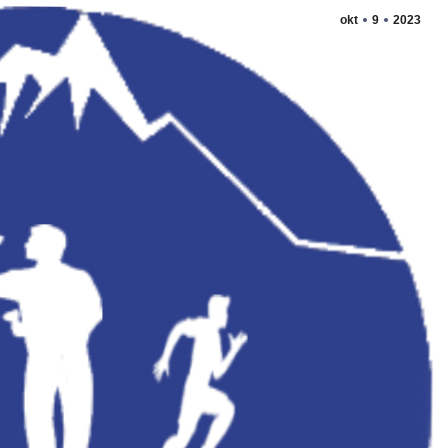
okt
9
2023