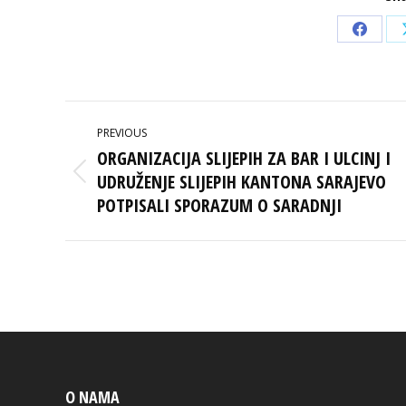
Share
on
Faceb
POST
PREVIOUS
NAVIGATION
ORGANIZACIJA SLIJEPIH ZA BAR I ULCINJ I
UDRUŽENJE SLIJEPIH KANTONA SARAJEVO
Previous
post:
POTPISALI SPORAZUM O SARADNJI
O NAMA