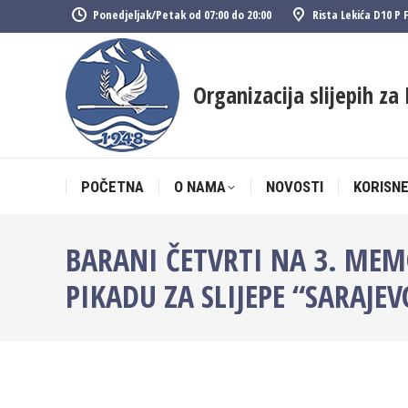
Ponedjeljak/Petak od 07:00 do 20:00
Rista Lekića D10 P 
POČETNA
O NAMA
NOVOSTI
KORISNE
Organizacija slijepih za 
POČETNA
O NAMA
NOVOSTI
KORISNE
BARANI ČETVRTI NA 3. M
PIKADU ZA SLIJEPE “SARAJEV