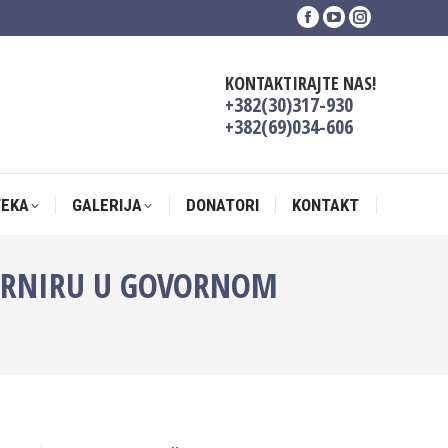
Facebook
YouTube
Instagram
TEKA
GALERIJA
DONATORI
KONTAKT
page
page
page
opens
opens
opens
KONTAKTIRAJTE NAS!
in
in
in
+382(30)317-930
new
new
new
+382(69)034-606
window
window
window
TEKA
GALERIJA
DONATORI
KONTAKT
URNIRU U GOVORNOM