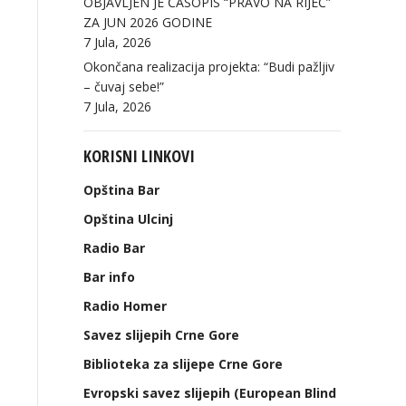
OBJAVLJEN JE ČASOPIS “PRAVO NA RIJEČ”
ZA JUN 2026 GODINE
7 Jula, 2026
Okončana realizacija projekta: “Budi pažljiv
– čuvaj sebe!”
7 Jula, 2026
KORISNI LINKOVI
Opština Bar
Opština Ulcinj
Radio Bar
Bar info
Radio Homer
Savez slijepih Crne Gore
Biblioteka za slijepe Crne Gore
Evropski savez slijepih (European Blind