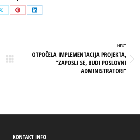
Share
Share
Share
on
on
on
ook
X
Pinterest
LinkedIn
NEXT
OTPOČELA IMPLEMENTACIJA PROJEKTA,
“ZAPOSLI SE, BUDI POSLOVNI
Next
post:
ADMINISTRATOR!”
KONTAKT INFO