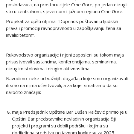
poslodavaca, na prostoru cijele Crne Gore, po jedan okrugli
sto u centralnom, sjevernom i južnom regionu Crne Gore.
Projekat za opšti cilj ima: “Doprinos poštovanju ljudskih
prava i promociji ravnopravnosti u zapošljavanju žena sa
invaliditetom”.
Rukovodstvo organizacije i njeni zaposleni su tokom maja
prisustvovali sastancima, konferencijama, seminarima,
okruglim stolovima i drugim aktivnostima.
Navodimo neke od važnijih događaja koje smo organizovali
ili smo na njima učestvovali, a za koje smatramo da su
naročito značajni:
maja Predsjednik Opštine Bar Dušan Raičević primio je u
Opštini Bar predstavnike nevladinih organizacija čiji
projekti i programi su dobili podršku i kojima su
dodijeljena sredstva po javnom konkursu za 2025.