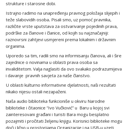
strukture i starosne dobi.
Istrajno radimo na unapređenju pravnog položaja slijepih i
teže slabovidih osoba
.
Pisali smo, uz pomoć pravnika,
različite vrste uputstava za ostvarivanje pojedinih prava,
podrške za članove i članice, od kojih su najznačajniji:
raznovrsni zahtjevi usmjereni prema lokalnim i državnim
organima.
Uporedo sa tim, radili smo na informisanju članova, ali i šire
zajednice o novinama u oblasti prava osoba sa
invaliditetom. Valja naglasiti da ovo svakako podrazumijeva
i davanje pravnih savjeta za naše članstvo.
U oblasti kulturno informativne djelatnosti, naši rezultati
nikako nijesu ostali nezapaženi.
Naša audio biblioteka funkcioniše u okviru Narodne
biblioteke i čitaonice “Ivo Vučković” u Baru u kojoj svi
zainteresovani građani i turisti Bara mogu besplatno
pozajmiti i pročitati željenu knjigu. Korisnici biblioteke mogu
doći i lično u prostorijama Organizacije i na USB-u uzeti