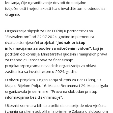
kretanja, čije ograničavanje dovodi do socijalne
isključenosti i nejednakosti lica s invaliditetom u odnosu sa
drugima.
Organizacija slijepih za Bar i Ulcinj u partnerstvu sa
“Ekvivalentom” od 22.07.2024. godine implementira
dvanaestomjesečni projekat
“Jednak pristup
informacijama za osobe sa oštećenim vidom”
, koji je
podržan od komisije Ministarstva ljudskih i manjinskih prava
za raspodjelu sredstava za finansiranje
projekata/programa nevladinih organizacija za oblast
zaštita lica sa invaliditetom u 2024. godini.
U okviru projekta, Organizacija slijepih za Bar i Ulcinj
,
13.
Maja u Bijelom Polju, 16. Maja u Beranama i 29. Maja u Igalu
organizovala je seminare “Pravo na slobodan pristup
informacijama bez diskriminacije”
.
Učesnici seminara bili su u prilici da unaprijede nivo vještina
i znanja sa ciljem poboljšanja primjene Zakona o slobodnom