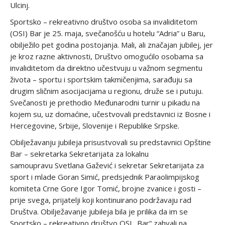
Ulcinj.
Sportsko – rekreativno društvo osoba sa invaliditetom
(OSI) Bar je 25. maja, svečanošću u hotelu “Adria” u Baru,
obilježilo pet godina postojanja. Mali, ali značajan jubilej, jer
je kroz razne aktivnosti, Društvo omogućilo osobama sa
invaliditetom da direktno učestvuju u važnom segmentu
života – sportu i sportskim takmičenjima, sarađuju sa
drugim sličnim asocijacijama u regionu, druže se i putuju.
Svečanosti je prethodio Međunarodni turnir u pikadu na
kojem su, uz domaćine, učestvovali predstavnici iz Bosne i
Hercegovine, Srbije, Slovenije i Republike Srpske.
Obilježavanju jubileja prisustvovali su predstavnici Opštine
Bar – sekretarka Sekretarijata za lokalnu
samoupravu Svetlana Gažević i sekretar Sekretarijata za
sport i mlade Goran Simić, predsjednik Paraolimpijskog
komiteta Crne Gore Igor Tomić, brojne zvanice i gosti –
prije svega, prijatelji koji kontinuirano podržavaju rad
Društva. Obilježavanje jubileja bila je prilika da im se
Sportsko – rekreativno društvo OSI „Bar“ zahvali na