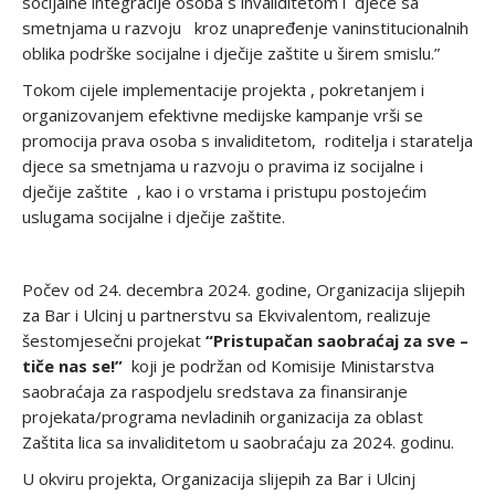
socijalne integracije osoba s invaliditetom i djece sa
smetnjama u razvoju kroz unapređenje vaninstitucionalnih
oblika podrške socijalne i dječije zaštite u širem smislu.”
Tokom cijele implementacije projekta , pokretanjem i
organizovanjem efektivne medijske kampanje vrši se
promocija prava osoba s invaliditetom, roditelja i staratelja
djece sa smetnjama u razvoju o pravima iz socijalne i
dječije zaštite , kao i o vrstama i pristupu postojećim
uslugama socijalne i dječije zaštite.
Počev od 24. decembra 2024. godine, Organizacija slijepih
za Bar i Ulcinj u partnerstvu sa Ekvivalentom, realizuje
šestomjesečni projekat
“Pristupačan saobraćaj za sve –
tiče nas se!”
koji je podržan od Komisije Ministarstva
saobraćaja za raspodjelu sredstava za finansiranje
projekata/programa nevladinih organizacija za oblast
Zaštita lica sa invaliditetom u saobraćaju za 2024. godinu.
U okviru projekta, Organizacija slijepih za Bar i Ulcinj