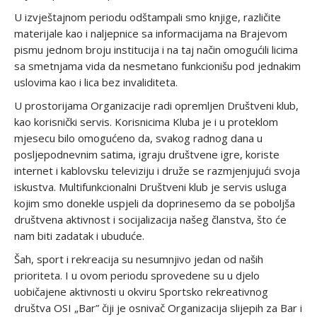
U izvještajnom periodu odštampali smo knjige, različite
materijale kao i naljepnice sa informacijama na Brajevom
pismu jednom broju institucija i na taj način omogućili licima
sa smetnjama vida da nesmetano funkcionišu pod jednakim
uslovima kao i lica bez invaliditeta.
U prostorijama Organizacije radi opremljen Društveni klub,
kao korisnički servis. Korisnicima Kluba je i u proteklom
mjesecu bilo omogućeno da, svakog radnog dana u
posljepodnevnim satima, igraju društvene igre, koriste
internet i kablovsku televiziju i druže se razmjenjujući svoja
iskustva. Multifunkcionalni Društveni klub je servis usluga
kojim smo donekle uspjeli da doprinesemo da se poboljša
društvena aktivnost i socijalizacija našeg članstva, što će
nam biti zadatak i ubuduće.
Šah, sport i rekreacija su nesumnjivo jedan od naših
prioriteta. I u ovom periodu sprovedene su u djelo
uobičajene aktivnosti u okviru Sportsko rekreativnog
društva OSI „Bar” čiji je osnivač Organizacija slijepih za Bar i