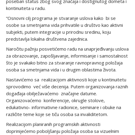
poseban status zbog svog značaja i dostignutog dometa i
kontinuiteta u radu.
“Osnovni cilj programa je stvaranje uslova kako bi se
osobe sa smetnjama vida prihvatile u društvo kao aktivni
subjekti, putem integracije u prirodnu sredinu, koju
predstavlja lokalna društvena zajednica.
Naročitu pažnju posvetićemo radu na unaprjeđivanju uslova
za obrazovanje, zapošljavanje, informisanje i samostalnost
što je svakako bitno za stvaranje ravnopravnog položaja
osoba sa smetnjama vida i u drugim oblastima života.
Nastavićemo sa realizacijom aktivnosti koje u kontinuitetu
sprovodimo već više decenija. Putem organizovanja raznih
događaja obilježavaćemo značajne datume.
Organizovaćemo konferencije, okrugle stolove,
edukativno- informativne radionice, seminare i obuke na
različite teme koje se tiču osoba sa invaliditetom.
Realizacijom planiranih programskih aktivnosti
doprinijećemo poboljšanju položaja osoba sa vizuelnim