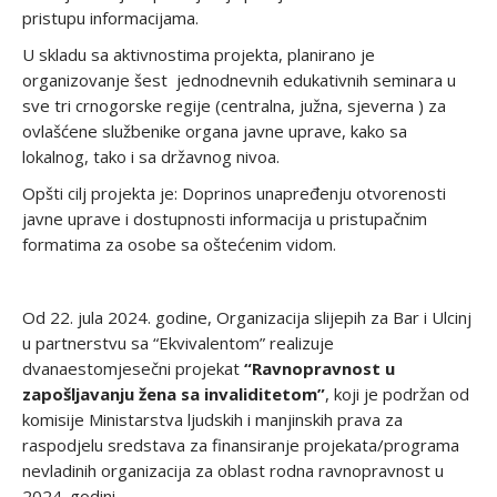
pristupu informacijama.
U skladu sa aktivnostima projekta, planirano je
organizovanje šest jednodnevnih edukativnih seminara u
sve tri crnogorske regije (centralna, južna, sjeverna ) za
ovlašćene službenike organa javne uprave, kako sa
lokalnog, tako i sa državnog nivoa.
Opšti cilj projekta je: Doprinos unapređenju otvorenosti
javne uprave i dostupnosti informacija u pristupačnim
formatima za osobe sa oštećenim vidom.
Od 22. jula 2024. godine, Organizacija slijepih za Bar i Ulcinj
u partnerstvu sa “Ekvivalentom” realizuje
dvanaestomjesečni projekat
“Ravnopravnost u
zapošljavanju žena sa invaliditetom”
, koji je podržan od
komisije Ministarstva ljudskih i manjinskih prava za
raspodjelu sredstava za finansiranje projekata/programa
nevladinih organizacija za oblast rodna ravnopravnost u
2024. godini.