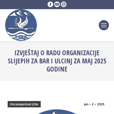
Facebook
YouTube
Instagram
page
page
page
opens
opens
opens
in
in
in
new
new
new
window
window
window
IZVJEŠTAJ O RADU ORGANIZACIJE
SLIJEPIH ZA BAR I ULCINJ ZA MAJ 2025
GODINE
Uncategorized @bs
jun
2
2025