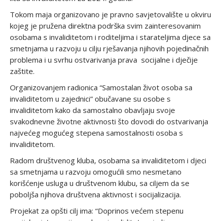
Tokom maja organizovano je pravno savjetovalište u okviru
kojeg je pružena direktna podrška svim zainteresovanim
osobama s invaliditetom i roditeljima i starateljima djece sa
smetnjama u razvoju u cilju rješavanja njihovih pojedinačnih
problema i u svrhu ostvarivanja prava socijalne i dječije
zaštite.
Organizovanjem radionica “Samostalan život osoba sa
invaliditetom u zajednici” obučavane su osobe s
invaliditetom kako da samostalno obavljaju svoje
svakodnevne životne aktivnosti što dovodi do ostvarivanja
najvećeg mogućeg stepena samostalnosti osoba s
invaliditetom.
Radom društvenog kluba, osobama sa invaliditetom i djeci
sa smetnjama u razvoju omogućili smo nesmetano
korišćenje usluga u društvenom klubu, sa ciljem da se
poboljša njihova društvena aktivnost i socijalizacija.
Projekat za opšti cilj ima: “Doprinos većem stepenu