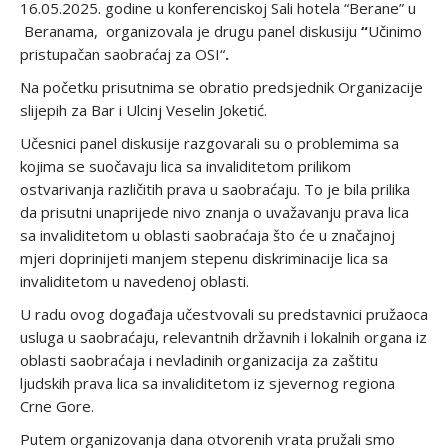
16.05.2025. godine u konferenciskoj Sali hotela “Berane” u
Beranama, organizovala je drugu panel diskusiju
“
Učinimo
pristupačan saobraćaj za OSI“
.
Na početku prisutnima se obratio predsjednik Organizacije
slijepih za Bar i Ulcinj Veselin Joketić.
Učesnici panel diskusije razgovarali su o problemima sa
kojima se suočavaju lica sa invaliditetom prilikom
ostvarivanja različitih prava u saobraćaju. To je bila prilika
da prisutni unaprijede nivo znanja o uvažavanju prava lica
sa invaliditetom u oblasti saobraćaja što će u značajnoj
mjeri doprinijeti manjem stepenu diskriminacije lica sa
invaliditetom u navedenoj oblasti.
U radu ovog događaja učestvovali su predstavnici pružaoca
usluga u saobraćaju, relevantnih državnih i lokalnih organa iz
oblasti saobraćaja i nevladinih organizacija za zaštitu
ljudskih prava lica sa invaliditetom iz sjevernog regiona
Crne Gore.
Putem organizovanja dana otvorenih vrata pružali smo