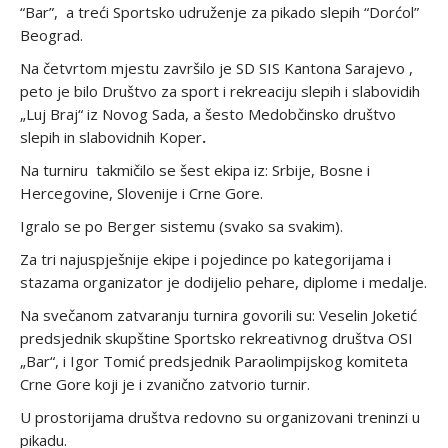
“Bar”, a treći Sportsko udruženje za pikado slepih “Dorćol”
Beograd.
Na četvrtom mjestu završilo je SD SIS Kantona Sarajevo ,
peto je bilo Društvo za sport i rekreaciju slepih i slabovidih
„Luj Braj“ iz Novog Sada, a šesto Medobčinsko društvo
slepih in slabovidnih Koper
.
Na turniru takmičilo se šest ekipa iz: Srbije, Bosne i
Hercegovine, Slovenije i Crne Gore.
Igralo se po Berger sistemu (svako sa svakim).
Za tri najuspješnije ekipe i pojedince po kategorijama i
stazama organizator je dodijelio pehare, diplome i medalje.
Na svečanom zatvaranju turnira govorili su: Veselin Joketić
predsjednik skupštine Sportsko rekreativnog društva OSI
„Bar“, i Igor Tomić predsjednik Paraolimpijskog komiteta
Crne Gore koji je i zvanično zatvorio turnir.
U prostorijama društva redovno su organizovani treninzi u
pikadu.