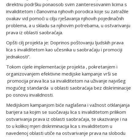
direktnu podršku ponaosob svim zainteresovanim licima s
invaliditetom i članovima njihovih porodica koje su zatražile
ovakav vid pomoći u cilju rješavanja njihovih pojedinačnih
problema, a u skladu sa njihovim potrebama, u ostvarivanju
prava iz oblasti saobraćaja.
Opšti cilj projekta je: Doprinos poštovanju ljudskih prava
lica s invaliditetom kao učesnika u saobraćaju i promociji
jednakosti”.
Tokom cijele implementacije projekta , pokretanjem i
organizovanjem efektivne medijske kampanje vrši se
promocija prava lica sa invaliditetom na uživanje najvišeg
mogućeg standarda u oblasti saobraćaja bez diskriminacije
po osnovu invalidnosti.
Medijskom kampanjom biće naglašena i važnost otklanjanja
barijera sa kojim se suočavaju lica s invaliditetom prilikom
ostvarivanja prava iz oblasti saobraćaja, te ukazivanje i na
to u kolikoj mjeri diskriminacija lica s invaliditetom u
navedenoj oblasti utiče na ostvarivanje prava na slobodu