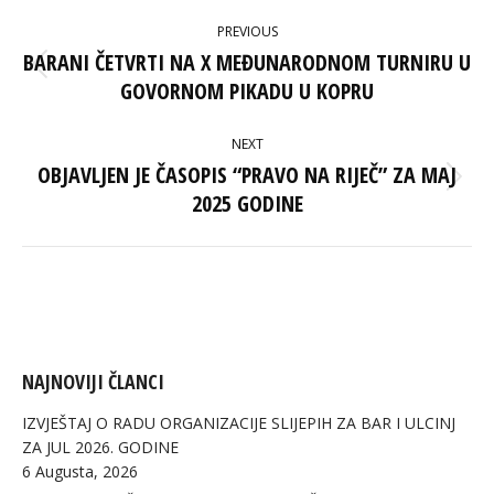
POST
PREVIOUS
NAVIGATION
BARANI ČETVRTI NA X MEĐUNARODNOM TURNIRU U
Previous
GOVORNOM PIKADU U KOPRU
post:
NEXT
OBJAVLJEN JE ČASOPIS “PRAVO NA RIJEČ” ZA MAJ
Next
2025 GODINE
post:
NAJNOVIJI ČLANCI
IZVJEŠTAJ O RADU ORGANIZACIJE SLIJEPIH ZA BAR I ULCINJ
ZA JUL 2026. GODINE
6 Augusta, 2026