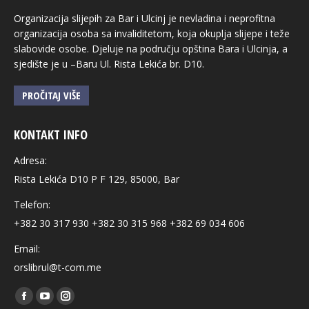
Organizacija slijepih za Bar i Ulcinj je nevladina i neprofitna
organizacija osoba sa invaliditetom, koja okuplja slijepe i teže
slabovide osobe. Djeluje na području opština Bara i Ulcinja, a
sjedište je u –Baru Ul. Rista Lekića br. D10.
PROČITAJ VIŠE
KONTAKT INFO
Adresa:
Rista Lekića D10 P F 129, 85000, Bar
Telefon:
+382 30 317 930 +382 30 315 968 +382 69 034 606
Email:
orslibrul@t-com.me
Find us on:
Facebook
YouTube
Instagram