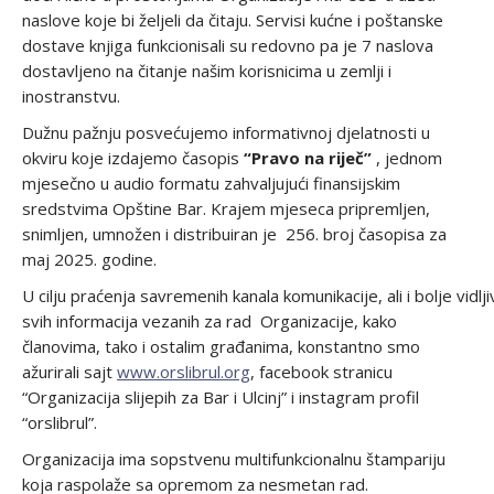
naslove koje bi željeli da čitaju. Servisi kućne i poštanske
dostave knjiga funkcionisali su redovno pa je 7 naslova
dostavljeno na čitanje našim korisnicima u zemlji i
inostranstvu.
Dužnu pažnju posvećujemo informativnoj djelatnosti u
okviru koje izdajemo časopis
“Pravo na riječ”
, jednom
mjesečno u audio formatu zahvaljujući finansijskim
sredstvima Opštine Bar. Krajem mjeseca pripremljen,
snimljen, umnožen i distribuiran je 256. broj časopisa za
maj 2025. godine.
U cilju praćenja savremenih kanala komunikacije, ali i bolje vidlj
svih informacija vezanih za rad Organizacije, kako
članovima, tako i ostalim građanima, konstantno smo
ažurirali sajt
www.orslibrul.org
, facebook stranicu
“Organizacija slijepih za Bar i Ulcinj” i instagram profil
“orslibrul”.
Organizacija ima sopstvenu multifunkcionalnu štampariju
koja raspolaže sa opremom za nesmetan rad.