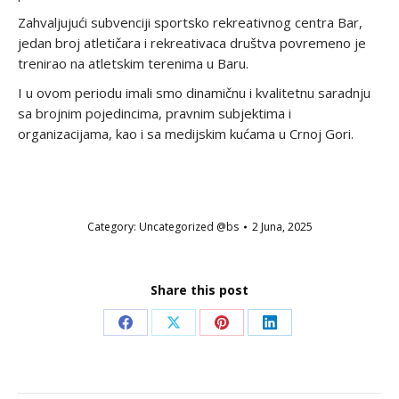
Zahvaljujući subvenciji sportsko rekreativnog centra Bar,
jedan broj atletičara i rekreativaca društva povremeno je
trenirao na atletskim terenima u Baru.
I u ovom periodu imali smo dinamičnu i kvalitetnu saradnju
sa brojnim pojedincima, pravnim subjektima i
organizacijama, kao i sa medijskim kućama u Crnoj Gori.
Category:
Uncategorized @bs
2 Juna, 2025
Share this post
Share
Share
Share
Share
on
on
on
on
Facebook
X
Pinterest
LinkedIn