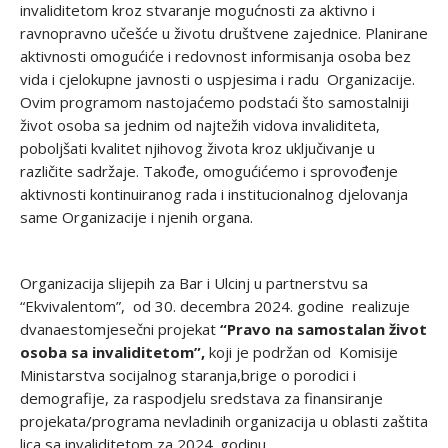
invaliditetom kroz stvaranje mogućnosti za aktivno i
ravnopravno učešće u životu društvene zajednice. Planirane
aktivnosti omogućiće i redovnost informisanja osoba bez
vida i cjelokupne javnosti o uspjesima i radu Organizacije.
Ovim programom nastojaćemo podstaći što samostalniji
život osoba sa jednim od najtežih vidova invaliditeta,
poboljšati kvalitet njihovog života kroz uključivanje u
različite sadržaje. Takođe, omogućićemo i sprovođenje
aktivnosti kontinuiranog rada i institucionalnog djelovanja
same Organizacije i njenih organa.
Organizacija slijepih za Bar i Ulcinj u partnerstvu sa
“Ekvivalentom”, od 30. decembra 2024. godine realizuje
dvanaestomjesečni projekat
“Pravo na samostalan život
osoba sa invaliditetom”,
koji je podržan od Komisije
Ministarstva socijalnog staranja,brige o porodici i
demografije, za raspodjelu sredstava za finansiranje
projekata/programa nevladinih organizacija u oblasti zaštita
lica sa invaliditetom za 2024. godinu.