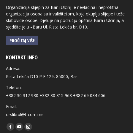
Organizacija slijepih za Bar i Ulcinj je nevladina i neprofitna
organizacija osoba sa invaliditetom, koja okuplja slijepe i teže
slabovide osobe. Djeluje na području opština Bara i Ulcinja, a
sjedište je u –Baru Ul. Rista Lekića br. D10.
PROČITAJ VIŠE
KONTAKT INFO
Adresa:
Rista Lekića D10 P F 129, 85000, Bar
Telefon:
+382 30 317 930 +382 30 315 968 +382 69 034 606
Email:
orslibrul@t-com.me
Find us on:
Facebook
YouTube
Instagram