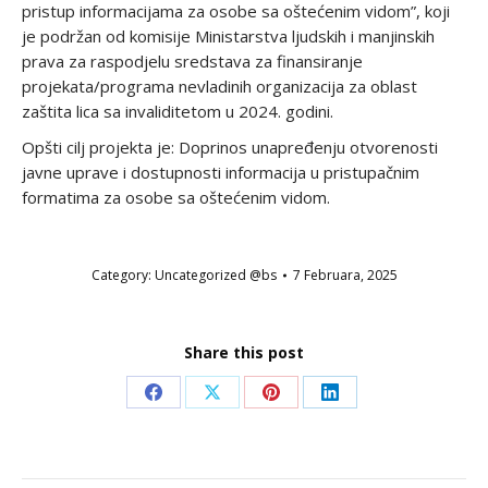
pristup informacijama za osobe sa oštećenim vidom”, koji
je podržan od komisije Ministarstva ljudskih i manjinskih
prava za raspodjelu sredstava za finansiranje
projekata/programa nevladinih organizacija za oblast
zaštita lica sa invaliditetom u 2024. godini.
Opšti cilj projekta je: Doprinos unapređenju otvorenosti
javne uprave i dostupnosti informacija u pristupačnim
formatima za osobe sa oštećenim vidom.
Category:
Uncategorized @bs
7 Februara, 2025
Share this post
Share
Share
Share
Share
on
on
on
on
Facebook
X
Pinterest
LinkedIn