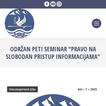
Facebook
YouTube
Instagram
page
page
page
opens
opens
opens
in
in
in
new
new
new
window
window
window
ODRŽAN PETI SEMINAR “PRAVO NA
SLOBODAN PRISTUP INFORMACIJAMA”
Uncategorized @bs
feb
7
2025