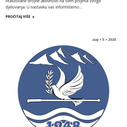
realizovane brojne aktivnosti na svim poljima svoga
djelovanja. U nastavku vas informišemo…
PROČITAJ VIŠE
aug
5
2026