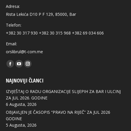
Adresa:
Rista Lekića D10 P F 129, 85000, Bar
Telefon:
+382 30 317 930 +382 30 315 968 +382 69 034 606
Email:
orslibrul@t-com.me
Find us on:
Facebook
YouTube
Instagram
page
page
page
NAJNOVIJI ČLANCI
opens
opens
opens
in
in
in
IZVJEŠTAJ O RADU ORGANIZACIJE SLIJEPIH ZA BAR I ULCINJ
new
new
new
ZA JUL 2026. GODINE
6 Augusta, 2026
window
window
window
OBJAVLJEN JE ČASOPIS “PRAVO NA RIJEČ” ZA JUL 2026
GODINE
5 Augusta, 2026