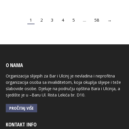
1
2
3
4
5
…
58
→
O NAMA
Organizacija slijepih za Bar i Ulcinj je nevladina i neprofitna
organizacija osoba sa invaliditetom, koja okuplja slijepe i teže
slabovide osobe. Djeluje na području opština Bara i Ulcinja, a
sjedište je u –Baru Ul. Rista Lekića br. D10.
PROČITAJ VIŠE
KONTAKT INFO