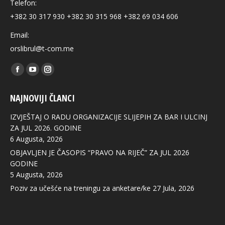
Telefon:
+382 30 317 930 +382 30 315 968 +382 69 034 606
Email:
orslibrul@t-com.me
Find us on:
Facebook
YouTube
Instagram
page
page
page
NAJNOVIJI ČLANCI
opens
opens
opens
in
in
in
IZVJEŠTAJ O RADU ORGANIZACIJE SLIJEPIH ZA BAR I ULCINJ
new
new
new
ZA JUL 2026. GODINE
6 Augusta, 2026
window
window
window
OBJAVLJEN JE ČASOPIS “PRAVO NA RIJEČ” ZA JUL 2026
GODINE
5 Augusta, 2026
Poziv za učešće na treningu za anketare/ke
27 Jula, 2026