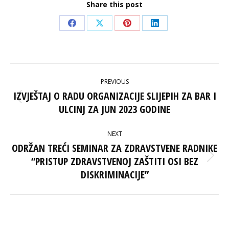
Share this post
Share
Share
Share
Share
on
on
on
on
Facebook
X
Pinterest
LinkedIn
POST
PREVIOUS
NAVIGATION
IZVJEŠTAJ O RADU ORGANIZACIJE SLIJEPIH ZA BAR I
Previous
ULCINJ ZA JUN 2023 GODINE
post:
NEXT
ODRŽAN TREĆI SEMINAR ZA ZDRAVSTVENE RADNIKE
“PRISTUP ZDRAVSTVENOJ ZAŠTITI OSI BEZ
Next
post:
DISKRIMINACIJE”