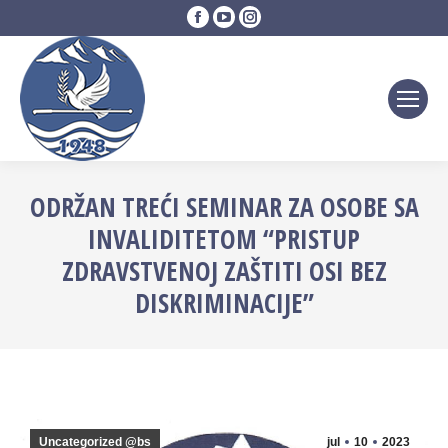
Facebook
YouTube
Instagram
page
page
page
opens
opens
opens
in
in
in
new
new
new
window
window
window
ODRŽAN TREĆI SEMINAR ZA OSOBE SA
INVALIDITETOM “PRISTUP
ZDRAVSTVENOJ ZAŠTITI OSI BEZ
DISKRIMINACIJE”
Uncategorized @bs
jul
10
2023