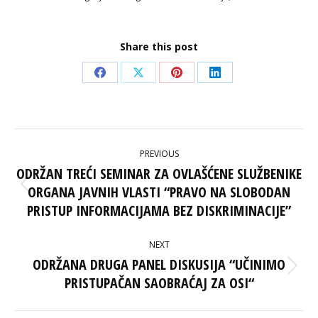
Share this post
Share
Share
Share
Share
on
on
on
on
Facebook
X
Pinterest
LinkedIn
POST
PREVIOUS
NAVIGATION
ODRŽAN TREĆI SEMINAR ZA OVLAŠĆENE SLUŽBENIKE
ORGANA JAVNIH VLASTI “PRAVO NA SLOBODAN
Previous
post:
PRISTUP INFORMACIJAMA BEZ DISKRIMINACIJE”
NEXT
ODRŽANA DRUGA PANEL DISKUSIJA “UČINIMO
Next
PRISTUPAČAN SAOBRAĆAJ ZA OSI“
post: