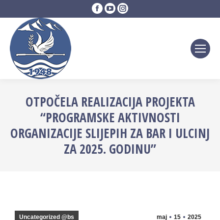
Facebook
YouTube
Instagram
page
page
page
opens
opens
opens
in
in
in
new
new
new
window
window
window
OTPOČELA REALIZACIJA PROJEKTA
“PROGRAMSKE AKTIVNOSTI
ORGANIZACIJE SLIJEPIH ZA BAR I ULCINJ
ZA 2025. GODINU”
Uncategorized @bs
maj
15
2025