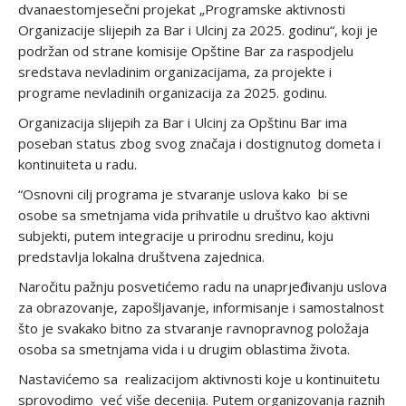
dvanaestomjesečni projekat „Programske aktivnosti
Organizacije slijepih za Bar i Ulcinj za 2025. godinu“, koji je
podržan od strane komisije Opštine Bar za raspodjelu
sredstava nevladinim organizacijama, za projekte i
programe nevladinih organizacija za 2025. godinu.
Organizacija slijepih za Bar i Ulcinj za Opštinu Bar ima
poseban status zbog svog značaja i dostignutog dometa i
kontinuiteta u radu.
“Osnovni cilj programa je stvaranje uslova kako bi se
osobe sa smetnjama vida prihvatile u društvo kao aktivni
subjekti, putem integracije u prirodnu sredinu, koju
predstavlja lokalna društvena zajednica.
Naročitu pažnju posvetićemo radu na unaprjeđivanju uslova
za obrazovanje, zapošljavanje, informisanje i samostalnost
što je svakako bitno za stvaranje ravnopravnog položaja
osoba sa smetnjama vida i u drugim oblastima života.
Nastavićemo sa realizacijom aktivnosti koje u kontinuitetu
sprovodimo već više decenija. Putem organizovanja raznih