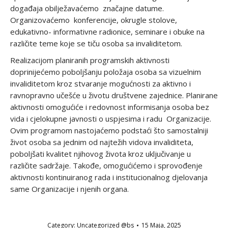
događaja obilježavaćemo značajne datume.
Organizovaćemo konferencije, okrugle stolove,
edukativno- informativne radionice, seminare i obuke na
različite teme koje se tiču osoba sa invaliditetom.
Realizacijom planiranih programskih aktivnosti
doprinijećemo poboljšanju položaja osoba sa vizuelnim
invaliditetom kroz stvaranje mogućnosti za aktivno i
ravnopravno učešće u životu društvene zajednice. Planirane
aktivnosti omogućiće i redovnost informisanja osoba bez
vida i cjelokupne javnosti o uspjesima i radu Organizacije.
Ovim programom nastojaćemo podstaći što samostalniji
život osoba sa jednim od najtežih vidova invaliditeta,
poboljšati kvalitet njihovog života kroz uključivanje u
različite sadržaje. Takođe, omogućićemo i sprovođenje
aktivnosti kontinuiranog rada i institucionalnog djelovanja
same Organizacije i njenih organa.
Category:
Uncategorized @bs
15 Maja, 2025