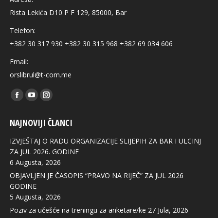
Rista Lekića D10 P F 129, 85000, Bar
Telefon:
+382 30 317 930 +382 30 315 968 +382 69 034 606
Email:
orslibrul@t-com.me
Find us on:
Facebook
YouTube
Instagram
page
page
page
NAJNOVIJI ČLANCI
opens
opens
opens
in
in
in
IZVJEŠTAJ O RADU ORGANIZACIJE SLIJEPIH ZA BAR I ULCINJ
new
new
new
ZA JUL 2026. GODINE
6 Augusta, 2026
window
window
window
OBJAVLJEN JE ČASOPIS “PRAVO NA RIJEČ” ZA JUL 2026
GODINE
5 Augusta, 2026
Poziv za učešće na treningu za anketare/ke
27 Jula, 2026