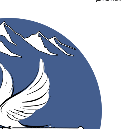
jan
30
2025