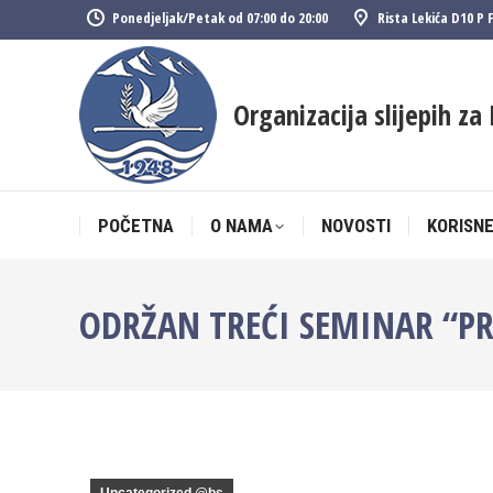
Ponedjeljak/Petak od 07:00 do 20:00
Rista Lekića D10 P 
POČETNA
O NAMA
NOVOSTI
KORISNE
Organizacija slijepih za 
POČETNA
O NAMA
NOVOSTI
KORISNE
ODRŽAN TREĆI SEMINAR “P