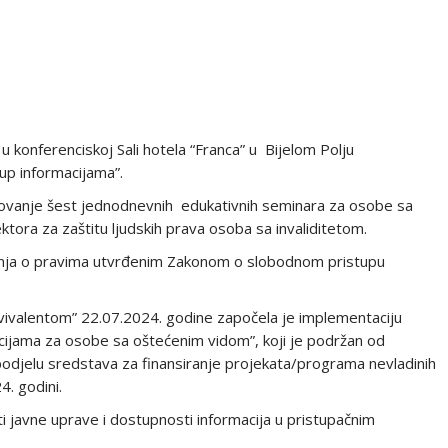
, u konferenciskoj Sali hotela “Franca” u Bijelom Polju
up informacijama”.
izovanje šest jednodnevnih edukativnih seminara za osobe sa
ktora za zaštitu ljudskih prava osoba sa invaliditetom.
 znanja o pravima utvrđenim Zakonom o slobodnom pristupu
“Ekvivalentom” 22.07.2024. godine započela je implementaciju
ijama za osobe sa oštećenim vidom”, koji je podržan od
spodjelu sredstava za finansiranje projekata/programa nevladinih
4. godini.
i javne uprave i dostupnosti informacija u pristupačnim