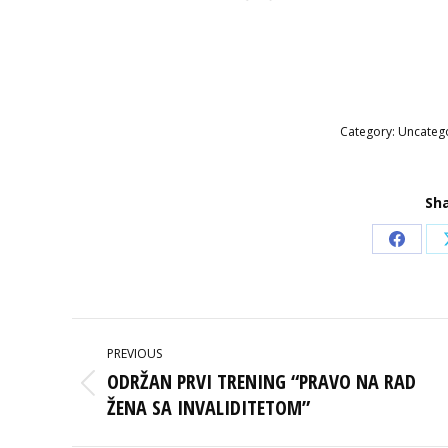
Category:
Uncateg
Sha
Share
on
Faceb
POST
PREVIOUS
NAVIGATION
ODRŽAN PRVI TRENING “PRAVO NA RAD
Previous
ŽENA SA INVALIDITETOM”
post: