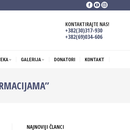
Facebook
YouTube
Instagram
TEKA
GALERIJA
DONATORI
KONTAKT
page
page
page
opens
opens
opens
KONTAKTIRAJTE NAS!
in
in
in
+382(30)317-930
new
new
new
+382(69)034-606
window
window
window
TEKA
GALERIJA
DONATORI
KONTAKT
ORMACIJAMA”
NAJNOVIJI ČLANCI