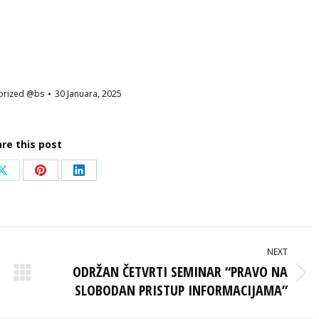
orized @bs
30 Januara, 2025
re this post
Share
Share
Share
on
on
on
ook
X
Pinterest
LinkedIn
NEXT
ODRŽAN ČETVRTI SEMINAR “PRAVO NA
Next
SLOBODAN PRISTUP INFORMACIJAMA”
post: