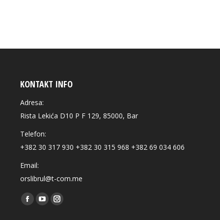
KONTAKT INFO
Adresa:
Rista Lekića D10 P F 129, 85000, Bar
Telefon:
+382 30 317 930 +382 30 315 968 +382 69 034 606
Email:
orslibrul@t-com.me
Find us on:
Facebook
YouTube
Instagram
page
page
page