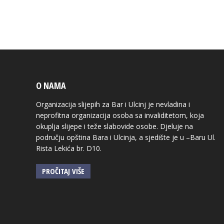
O NAMA
Organizacija slijepih za Bar i Ulcinj je nevladina i
neprofitna organizacija osoba sa invaliditetom, koja
okuplja slijepe i teže slabovide osobe. Djeluje na
području opština Bara i Ulcinja, a sjedište je u –Baru Ul.
Rista Lekića br. D10.
PROČITAJ VIŠE