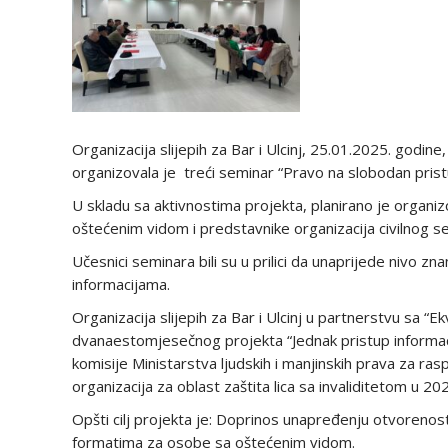
Organizacija slijepih za Bar i Ulcinj, 25.01.2025. godine
organizovala je treći seminar “Pravo na slobodan prist
U skladu sa aktivnostima projekta, planirano je organ
oštećenim vidom i predstavnike organizacija civilnog se
Učesnici seminara bili su u prilici da unaprijede nivo
informacijama.
Organizacija slijepih za Bar i Ulcinj u partnerstvu sa 
dvanaestomjesečnog projekta “Jednak pristup informac
komisije Ministarstva ljudskih i manjinskih prava za ra
organizacija za oblast zaštita lica sa invaliditetom u 202
Opšti cilj projekta je: Doprinos unapređenju otvorenost
formatima za osobe sa oštećenim vidom.