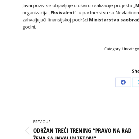
Javni poziv se objavljuje u okviru realizacije projekta „
M
organizacija „
Ekvivalent
” u partnerstvu sa Nevladino
zahvaljujući finansijskoj podršci
Ministarstva saobrać
godini.
Category:
Uncatego
Sha
Share
on
Faceb
POST
NAVIGATION
PREVIOUS
ODRŽAN TREĆI TRENING “PRAVO NA RAD
Previous
ŽENA SA INVALIDITETOM”