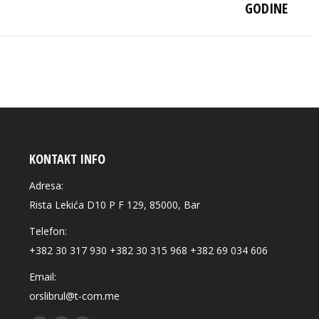
post:
GODINE
KONTAKT INFO
Adresa:
Rista Lekića D10 P F 129, 85000, Bar
Telefon:
+382 30 317 930 +382 30 315 968 +382 69 034 606
Email:
orslibrul@t-com.me