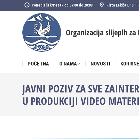
Ponedjeljak/Petak od 07:00 do 20:00
Rista Lekića D10 P 
POČETNA
O NAMA
NOVOSTI
KORISNE
Organizacija slijepih za 
POČETNA
O NAMA
NOVOSTI
KORISNE
JAVNI POZIV ZA SVE ZAINTE
U PRODUKCIJI VIDEO MATER