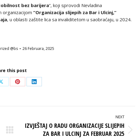
obilnost bez barijera
“, koji sprovodi Nevladina
m organizacijom
“Organizacija slijepih za Bar i Ulcinj,”
aja
, u oblasti zaštite lica sa invaliditetom u saobraćaju, u 2024.
rized @bs
26 Februara, 2025
re this post
Share
Share
Share
on
on
on
ook
X
Pinterest
LinkedIn
NEXT
IZVJEŠTAJ O RADU ORGANIZACIJE SLIJEPIH
ZA BAR I ULCINJ ZA FEBRUAR 2025
Next