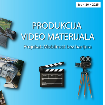
feb
26
2025