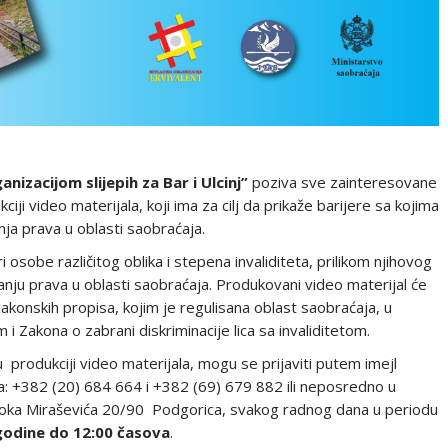
anizacijom slijepih za Bar i Ulcinj”
poziva sve zainteresovane
ji video materijala, koji ima za cilj da prikaže barijere sa kojima
ja prava u oblasti saobraćaja.
 osobe različitog oblika i stepena invaliditeta, prilikom njihovog
nju prava u oblasti saobraćaja. Produkovani video materijal će
akonskih propisa, kojim je regulisana oblast saobraćaja, u
i Zakona o zabrani diskriminacije lica sa invaliditetom.
produkciji video materijala, mogu se prijaviti putem imejl
fona: +382 (20) 684 664 i +382 (69) 679 882 ili neposredno u
. Đoka Miraševića 20/90 Podgorica, svakog radnog dana u periodu
godine do 12:00 časova
.