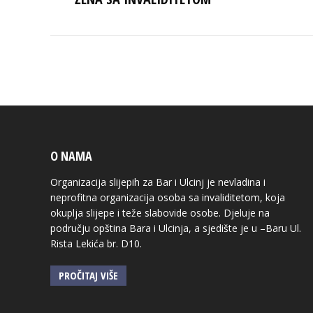
post:
O NAMA
Organizacija slijepih za Bar i Ulcinj je nevladina i
neprofitna organizacija osoba sa invaliditetom, koja
okuplja slijepe i teže slabovide osobe. Djeluje na
području opština Bara i Ulcinja, a sjedište je u –Baru Ul.
Rista Lekića br. D10.
PROČITAJ VIŠE