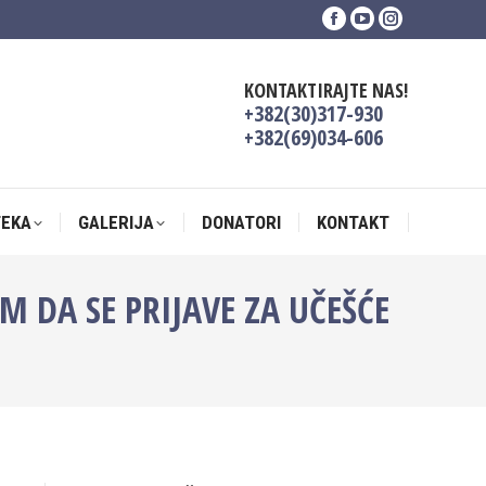
Facebook
YouTube
Instagram
TEKA
GALERIJA
DONATORI
KONTAKT
page
page
page
opens
opens
opens
KONTAKTIRAJTE NAS!
in
in
in
+382(30)317-930
new
new
new
+382(69)034-606
window
window
window
TEKA
GALERIJA
DONATORI
KONTAKT
M DA SE PRIJAVE ZA UČEŠĆE