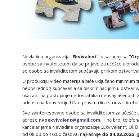
Nevladina organizacija „
Ekvivalent
”, u saradnji sa
“Org
osobe sa invaliditetom da se prijave za učešće u produkci
se osobe sa invaliditetom suočavaju prilikom ostvarivan
U produkciju video materijala biće uključeno minimum tri
neposrednog suočavanja sa diskriminacijom u ostvariva
ukazati i na postojanje nedostataka i neusaglašenosti z
odnosu na Konvenciju UN o pravima lica sa invaliditetom 
Sve zainteresovane osobe sa invaliditetom za učešće u 
adrese
nvoekvivalent@gmail.com
, ili na broj tele
kancelarijama Nevladine organizacije „Ekvivalent”, Ul
od 08:00 do 16:00 časova, najkasnije
do 04.03.2025. 