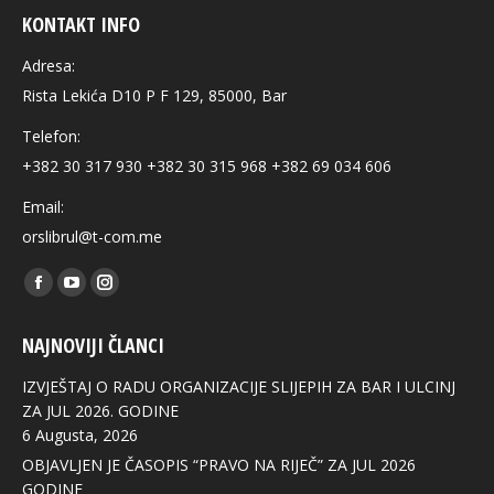
KONTAKT INFO
Adresa:
Rista Lekića D10 P F 129, 85000, Bar
Telefon:
+382 30 317 930 +382 30 315 968 +382 69 034 606
Email:
orslibrul@t-com.me
Find us on:
Facebook
YouTube
Instagram
page
page
page
NAJNOVIJI ČLANCI
opens
opens
opens
in
in
in
IZVJEŠTAJ O RADU ORGANIZACIJE SLIJEPIH ZA BAR I ULCINJ
new
new
new
ZA JUL 2026. GODINE
6 Augusta, 2026
window
window
window
OBJAVLJEN JE ČASOPIS “PRAVO NA RIJEČ” ZA JUL 2026
GODINE