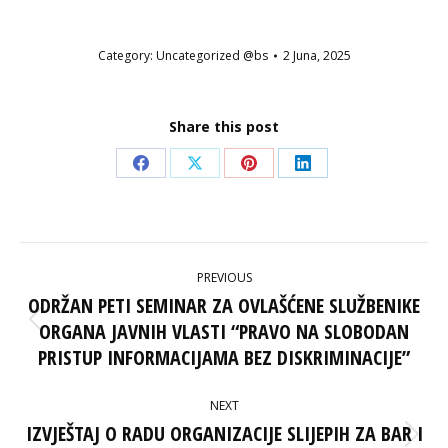
Category:
Uncategorized @bs
2 Juna, 2025
Share this post
Share
Share
Share
Share
on
on
on
on
Facebook
X
Pinterest
LinkedIn
POST
PREVIOUS
NAVIGATION
ODRŽAN PETI SEMINAR ZA OVLAŠĆENE SLUŽBENIKE
ORGANA JAVNIH VLASTI “PRAVO NA SLOBODAN
Previous
post:
PRISTUP INFORMACIJAMA BEZ DISKRIMINACIJE”
NEXT
IZVJEŠTAJ O RADU ORGANIZACIJE SLIJEPIH ZA BAR I
Next