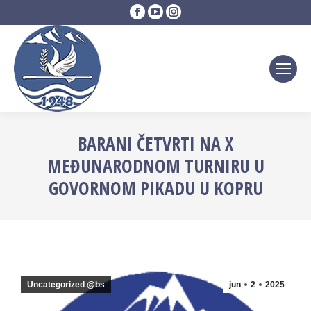
Facebook
YouTube
Instagram
page
page
page
opens
opens
opens
in
in
in
new
new
new
window
window
window
BARANI ČETVRTI NA X
MEĐUNARODNOM TURNIRU U
GOVORNOM PIKADU U KOPRU
Uncategorized @bs
jun
2
2025