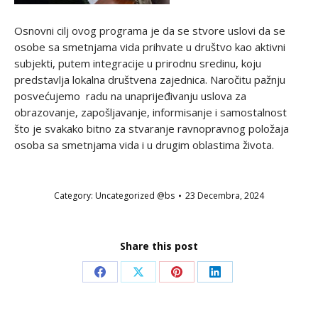
Osnovni cilj ovog programa je da se stvore uslovi da se
osobe sa smetnjama vida prihvate u društvo kao aktivni
subjekti, putem integracije u prirodnu sredinu, koju
predstavlja lokalna društvena zajednica. Naročitu pažnju
posvećujemo radu na unaprijeđivanju uslova za
obrazovanje, zapošljavanje, informisanje i samostalnost
što je svakako bitno za stvaranje ravnopravnog položaja
osoba sa smetnjama vida i u drugim oblastima života.
Category:
Uncategorized @bs
23 Decembra, 2024
Share this post
Share
Share
Share
Share
on
on
on
on