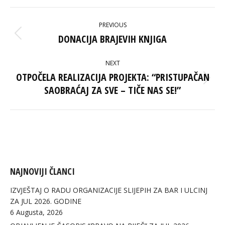
Facebook
X
Pinterest
LinkedIn
POST
PREVIOUS
NAVIGATION
DONACIJA BRAJEVIH KNJIGA
Previous
post:
NEXT
OTPOČELA REALIZACIJA PROJEKTA: “PRISTUPAČAN
Next
SAOBRAĆAJ ZA SVE – TIČE NAS SE!”
post:
NAJNOVIJI ČLANCI
IZVJEŠTAJ O RADU ORGANIZACIJE SLIJEPIH ZA BAR I ULCINJ
ZA JUL 2026. GODINE
6 Augusta, 2026