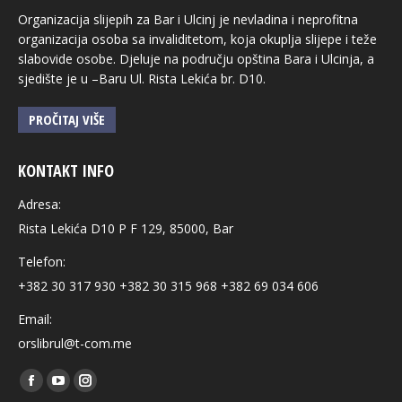
Organizacija slijepih za Bar i Ulcinj je nevladina i neprofitna
organizacija osoba sa invaliditetom, koja okuplja slijepe i teže
slabovide osobe. Djeluje na području opština Bara i Ulcinja, a
sjedište je u –Baru Ul. Rista Lekića br. D10.
PROČITAJ VIŠE
KONTAKT INFO
Adresa:
Rista Lekića D10 P F 129, 85000, Bar
Telefon:
+382 30 317 930 +382 30 315 968 +382 69 034 606
Email:
orslibrul@t-com.me
Find us on:
Facebook
YouTube
Instagram