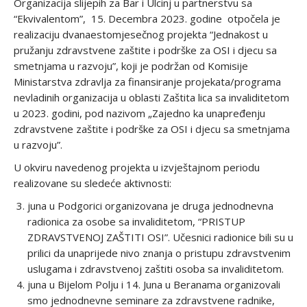
Organizacija slijepih za Bar i Ulcinj u partnerstvu sa
“Ekvivalentom”, 15. Decembra 2023. godine otpočela je
realizaciju dvanaestomjesečnog projekta “Jednakost u
pružanju zdravstvene zaštite i podrške za OSI i djecu sa
smetnjama u razvoju”, koji je podržan od Komisije
Ministarstva zdravlja za finansiranje projekata/programa
nevladinih organizacija u oblasti Zaštita lica sa invaliditetom
u 2023. godini, pod nazivom „Zajedno ka unapređenju
zdravstvene zaštite i podrške za OSI i djecu sa smetnjama
u razvoju”.
U okviru navedenog projekta u izvještajnom periodu
realizovane su sledeće aktivnosti:
juna u Podgorici organizovana je druga jednodnevna
radionica za osobe sa invaliditetom, “PRISTUP
ZDRAVSTVENOJ ZAŠTITI OSI”. Učesnici radionice bili su u
prilici da unaprijede nivo znanja o pristupu zdravstvenim
uslugama i zdravstvenoj zaštiti osoba sa invaliditetom.
juna u Bijelom Polju i 14. Juna u Beranama organizovali
smo jednodnevne seminare za zdravstvene radnike,