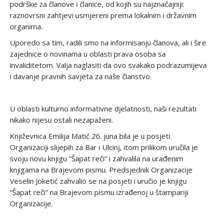
podrške za članove i članice, od kojih su najznačajniji:
raznovrsni zahtjevi usmjereni prema lokalnim i državnim
organima.
Uporedo sa tim, radili smo na informisanju članova, ali i šire
zajednice o novinama u oblasti prava osoba sa
invaliditetom. Valja naglasiti da ovo svakako podrazumijeva
i davanje pravnih savjeta za naše članstvo.
U oblasti kulturno informativne djelatnosti, naši rezultati
nikako nijesu ostali nezapaženi.
Književnica Emilija Matić 26. juna bila je u posjeti
Organizaciji slijepih za Bar i Ulcinj, itom prilikom uručila je
svoju novu knjigu “Šapat reči” i zahvalila na urađenim
knjigama na Brajevom pismu. Predsjednik Organizacije
Veselin Joketić zahvalio se na posjeti i uručio je knjigu
“Šapat reči” na Brajevom pismu izrađenoj u štampariji
Organizacije.