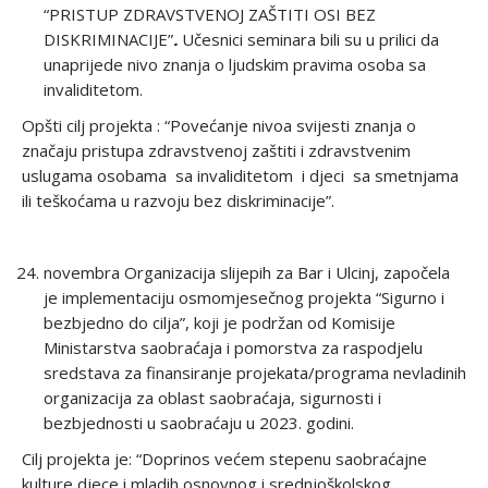
“PRISTUP ZDRAVSTVENOJ ZAŠTITI OSI BEZ
DISKRIMINACIJE”
.
Učesnici seminara bili su u prilici da
unaprijede nivo znanja o ljudskim pravima osoba sa
invaliditetom.
Opšti cilj projekta : “Povećanje nivoa svijesti znanja o
značaju pristupa zdravstvenoj zaštiti i zdravstvenim
uslugama osobama sa invaliditetom i djeci sa smetnjama
ili teškoćama u razvoju bez diskriminacije”.
novembra Organizacija slijepih za Bar i Ulcinj, započela
je implementaciju osmomjesečnog projekta “Sigurno i
bezbjedno do cilja”, koji je podržan od Komisije
Ministarstva saobraćaja i pomorstva za raspodjelu
sredstava za finansiranje projekata/programa nevladinih
organizacija za oblast saobraćaja, sigurnosti i
bezbjednosti u saobraćaju u 2023. godini.
Cilj projekta je: “Doprinos većem stepenu saobraćajne
kulture djece i mladih osnovnog i srednjoškolskog