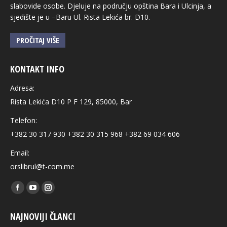
slabovide osobe. Djeluje na području opština Bara i Ulcinja, a
sjedište je u –Baru Ul. Rista Lekića br. D10.
PROČITAJ VIŠE
KONTAKT INFO
Adresa:
Rista Lekića D10 P F 129, 85000, Bar
Telefon:
+382 30 317 930 +382 30 315 968 +382 69 034 606
Email:
orslibrul@t-com.me
Find us on:
Facebook
YouTube
Instagram
page
page
page
NAJNOVIJI ČLANCI
opens
opens
opens