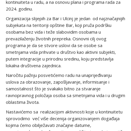
kontinuiteta u radu, a na osnovu plana i programa rada za
2024. godinu.
Organizacija slijepih za Bar i Ulcinj je jedan od najznačajnijih
subjekata na teritoriji opštine Bar, koji pruža podršku
osobama bez vida i teže slabovidim osobama u
prevazilaženju životnih prepreka. Osnovni cilj ovog
programa je da se stvore uslovi da se osobe sa
smetnjama vida prihvate u društvo kao aktivni subjekti,
putem integracije u prirodnu sredinu, koju predstavlja
lokalna društvena zajednica.
Naročitu pažnju posvetićemo radu na unaprijeđivanju
uslova za obrazovanje, zapošljavanje, informisanje i
samostalnost što je svakako bitno za stvaranje
ravnopravnog položaja osoba sa smetnjama vida i u drugim
oblastima života.
Nastavićemo sa realizacijom aktivnosti koje u kontinuitetu
sprovodimo već više decenija organizovanjem događaja
kojima ćemo obilježavati značajne datume,