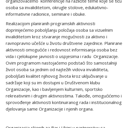
organizovaćemo konferencije na različite teme koje se tiču
osoba sa invaliditetom, okrugle stolove, edukativno-
informativne radionice, seminare i obuke.
Realizacijom planiranih programskih aktivnosti
doprinijećemo poboljšanju položaja osoba sa vizuelnim
invaliditetom kroz stvaranje mogućnosti za aktivno i
ravnopravno učešće u životu društvene zajednice. Planirane
aktivnosti omogućiće i redovnost informisanja osoba bez
vida i cjelokupne javnosti o uspjesima i radu Organizacije.
Ovim programom nastojaćemo podstaći što samostalniji
život osoba sa jednim od najtežih vidova invaliditeta,
poboljšati kvalitet njihovog života kroz uključivanje u
sadržaje koji su im dostupni u Društvenom klubu
Organizacije, kao i bavljenjem kulturnim, sportsko
rekreativnim i drugim aktivnostima. Takođe, omogućićemo i
sprovođenje aktivnosti kontinuiranog rada i institucionalnog
djelovanja same Organizacije i njenih organa.
Organizacija slijepih za Bar i Ulcinj u partnerstvu sa