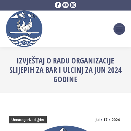
Facebook
YouTube
Instagram
page
page
page
opens
opens
opens
in
in
in
new
new
new
window
window
window
IZVJEŠTAJ O RADU ORGANIZACIJE
SLIJEPIH ZA BAR I ULCINJ ZA JUN 2024
GODINE
Uncategorized @bs
jul
17
2024