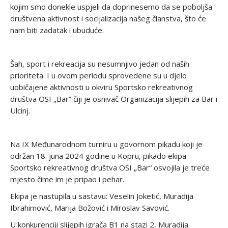
kojim smo donekle uspjeli da doprinesemo da se poboljša
društvena aktivnost i socijalizacija našeg članstva, što će
nam biti zadatak i ubuduće.
Šah, sport i rekreacija su nesumnjivo jedan od naših
prioriteta. I u ovom periodu sprovedene su u djelo
uobičajene aktivnosti u okviru Sportsko rekreativnog
društva OSI „Bar” čiji je osnivač Organizacija slijepih za Bar i
Ulcinj.
Na IX Međunarodnom turniru u govornom pikadu koji je
održan 18. juna 2024 godine u Kopru, pikado ekipa
Sportsko rekreativnog društva OSI „Bar“ osvojila je treće
mjesto čime im je pripao i pehar.
Ekipa je nastupila u sastavu: Veselin Joketić, Muradija
Ibrahimović, Marija Božović i Miroslav Savović.
U konkurenciji slijepih igrača B1 na stazi 2, Muradija