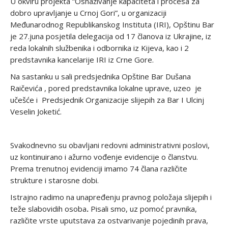
U okviru projekta “Osnaživanje kapaciteta i procesa za
dobro upravljanje u Crnoj Gori”, u organizaciji
Međunarodnog Republikanskog Instituta (IRI), Opštinu Bar
je 27.juna posjetila delegacija od 17 članova iz Ukrajine, iz
reda lokalnih službenika i odbornika iz Kijeva, kao i 2
predstavnika kancelarije IRI iz Crne Gore.
Na sastanku u sali predsjednika Opštine Bar Dušana
Raičevića , pored predstavnika lokalne uprave, uzeo je
učešće i Predsjednik Organizacije slijepih za Bar I Ulcinj
Veselin Joketić.
Svakodnevno su obavljani redovni administrativni poslovi,
uz kontinuirano i ažurno vođenje evidencije o članstvu.
Prema trenutnoj evidenciji imamo 74 člana različite
strukture i starosne dobi.
Istrajno radimo na unapređenju pravnog položaja slijepih i
teže slabovidih osoba
.
Pisali smo, uz pomoć pravnika,
različite vrste uputstava za ostvarivanje pojedinih prava,