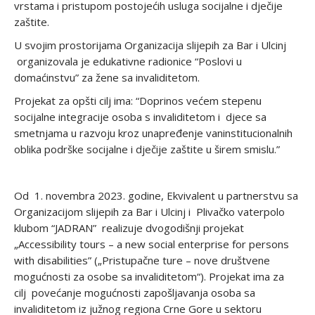
vrstama i pristupom postojećih usluga socijalne i dječije
zaštite.
U svojim prostorijama Organizacija slijepih za Bar i Ulcinj
organizovala je edukativne radionice “Poslovi u
domaćinstvu” za žene sa invaliditetom.
Projekat za opšti cilj ima: “Doprinos većem stepenu
socijalne integracije osoba s invaliditetom i djece sa
smetnjama u razvoju kroz unapređenje vaninstitucionalnih
oblika podrške socijalne i dječije zaštite u širem smislu.”
Od 1. novembra 2023. godine, Ekvivalent u partnerstvu sa
Organizacijom slijepih za Bar i Ulcinj i Plivačko vaterpolo
klubom “JADRAN” realizuje dvogodišnji projekat
„Accessibility tours – a new social enterprise for persons
with disabilities” („Pristupačne ture – nove društvene
mogućnosti za osobe sa invaliditetom“). Projekat ima za
cilj povećanje mogućnosti zapošljavanja osoba sa
invaliditetom iz južnog regiona Crne Gore u sektoru