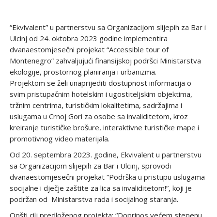
“Ekvivalent” u partnerstvu sa Organizacijom slijepih za Bar i
Ulcinj od 24. oktobra 2023 godine implementira
dvanaestomjesečni projekat “Accessible tour of
Montenegro” zahvaljujući finansijskoj podršci Ministarstva
ekologije, prostornog planiranja i urbanizma.
Projektom se želi unaprijediti dostupnost informacija o
svim pristupačnim hotelskim i ugostiteljskim objektima,
tržnim centrima, turističkim lokalitetima, sadržajima i
uslugama u Crnoj Gori za osobe sa invaliditetom, kroz
kreiranje turističke brošure, interaktivne turističke mape i
promotivnog video materijala.
Od 20. septembra 2023. godine, Ekvivalent u partnerstvu
sa Organizacijom slijepih za Bar i Ulcinj, sprovodi
dvanaestomjesečni projekat “Podrška u pristupu uslugama
socijalne i dječje zaštite za lica sa invaliditetom!”, koji je
podržan od Ministarstva rada i socijalnog staranja.
Opšti cilj predloženog projekta: “Doprinos većem stepenu