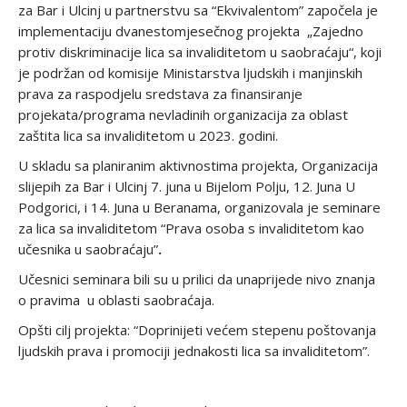
za Bar i Ulcinj u partnerstvu sa “Ekvivalentom” započela je
implementaciju dvanestomjesečnog projekta „Zajedno
protiv diskriminacije lica sa invaliditetom u saobraćaju“, koji
je podržan od komisije Ministarstva ljudskih i manjinskih
prava za raspodjelu sredstava za finansiranje
projekata/programa nevladinih organizacija za oblast
zaštita lica sa invaliditetom u 2023. godini.
U skladu sa planiranim aktivnostima projekta, Organizacija
slijepih za Bar i Ulcinj 7. juna u Bijelom Polju, 12. Juna U
Podgorici, i 14. Juna u Beranama, organizovala je seminare
za lica sa invaliditetom “Prava osoba s invaliditetom kao
učesnika u saobraćaju”
.
Učesnici seminara bili su u prilici da unaprijede nivo znanja
o pravima u oblasti saobraćaja.
Opšti cilj projekta: “Doprinijeti većem stepenu poštovanja
ljudskih prava i promociji jednakosti lica sa invaliditetom”.