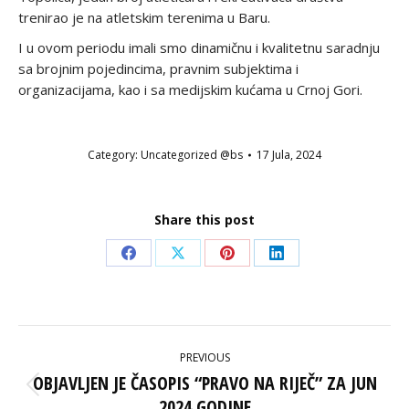
trenirao je na atletskim terenima u Baru.
I u ovom periodu imali smo dinamičnu i kvalitetnu saradnju
sa brojnim pojedincima, pravnim subjektima i
organizacijama, kao i sa medijskim kućama u Crnoj Gori.
Category:
Uncategorized @bs
17 Jula, 2024
Share this post
Share
Share
Share
Share
on
on
on
on
Facebook
X
Pinterest
LinkedIn
POST
PREVIOUS
NAVIGATION
OBJAVLJEN JE ČASOPIS “PRAVO NA RIJEČ” ZA JUN
Previous
2024 GODINE