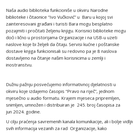
Naša audio biblioteka funkcioniše u okviru Narodne
biblioteke i čitaonice “Ivo Vučković” u Baru u kojoj svi
zainteresovani građani i turisti Bara mogu besplatno
pozajmiti i pročitati željenu knjigu. Korisnici biblioteke mogu
doći i lično u prostorijama Organizacije i na USB-u uzeti
naslove koje bi željeli da čitaju. Servisi kućne i poštanske
dostave knjiga funkcionisali su redovno pa je 8 naslova
dostavljeno na čitanje našim korisnicima u zemlji i
inostranstvu.
Dužnu pažnju posvećujemo informativnoj djelatnosti u
okviru koje izdajemo časopis “Pravo na riječ”, jednom
mjesečno u audio formatu. Krajem mjeseca pripremljen,
snimljen, umnožen i distribuiran je 245. broj časopisa za
jun 2024. godine.
U cilju praćenja savremenih kanala komunikacije, ali i bolje vidlj
svih informacija vezanih za rad Organizacije, kako