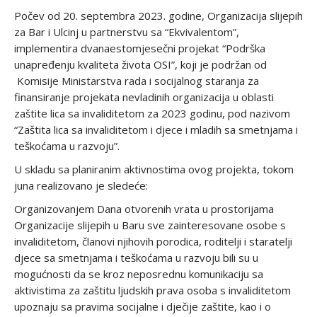
Počev od 20. septembra 2023. godine, Organizacija slijepih
za Bar i Ulcinj u partnerstvu sa “Ekvivalentom”,
implementira dvanaestomjesečni projekat “Podrška
unapređenju kvaliteta života OSI”, koji je podržan od
Komisije Ministarstva rada i socijalnog staranja za
finansiranje projekata nevladinih organizacija u oblasti
zaštite lica sa invaliditetom za 2023 godinu, pod nazivom
“Zaštita lica sa invaliditetom i djece i mladih sa smetnjama i
teškoćama u razvoju”.
U skladu sa planiranim aktivnostima ovog projekta, tokom
juna realizovano je sledeće:
Organizovanjem Dana otvorenih vrata u prostorijama
Organizacije slijepih u Baru sve zainteresovane osobe s
invaliditetom, članovi njihovih porodica, roditelji i staratelji
djece sa smetnjama i teškoćama u razvoju bili su u
mogućnosti da se kroz neposrednu komunikaciju sa
aktivistima za zaštitu ljudskih prava osoba s invaliditetom
upoznaju sa pravima socijalne i dječije zaštite, kao i o