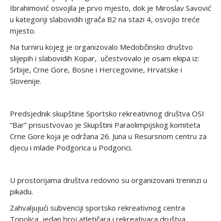
Ibrahimović osvojila je prvo mjesto, dok je Miroslav Savović
u kategoriji slabovidih igrača B2 na stazi 4, osvojio treće
mjesto.
Na turniru kojeg je organizovalo Medobčinsko društvo
slijepih i slabovidih Kopar, učestvovalo je osam ekipa iz:
Srbije, Crne Gore, Bosne i Hercegovine, Hrvatske i
Slovenije.
Predsjednik skupštine Sportsko rekreativnog društva OSI
“Bar” prisustvovao je Skupštini Paraolimpijskog komiteta
Crne Gore koja je održana 26. Juna u Resursnom centru za
djecu i mlade Podgorica u Podgorici.
U prostorijama društva redovno su organizovani treninzi u
pikadu.
Zahvaljujući subvenciji sportsko rekreativnog centra
Topolica, jedan broj atletičara i rekreativaca društva