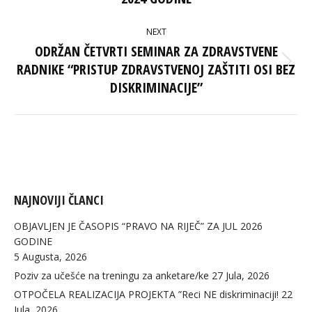
post:
NEXT
ODRŽAN ČETVRTI SEMINAR ZA ZDRAVSTVENE
RADNIKE “PRISTUP ZDRAVSTVENOJ ZAŠTITI OSI BEZ
Next
post:
DISKRIMINACIJE”
NAJNOVIJI ČLANCI
OBJAVLJEN JE ČASOPIS “PRAVO NA RIJEČ” ZA JUL 2026
GODINE
5 Augusta, 2026
Poziv za učešće na treningu za anketare/ke
27 Jula, 2026
OTPOČELA REALIZACIJA PROJEKTA ”Reci NE diskriminaciji!
22
Jula, 2026