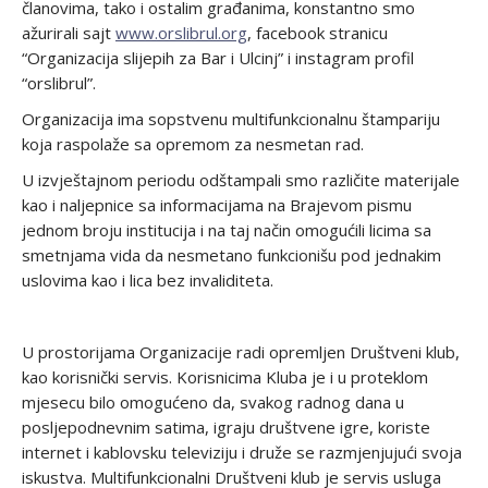
članovima, tako i ostalim građanima, konstantno smo
ažurirali sajt
www.orslibrul.org
, facebook stranicu
“Organizacija slijepih za Bar i Ulcinj” i instagram profil
“orslibrul”.
Organizacija ima sopstvenu multifunkcionalnu štampariju
koja raspolaže sa opremom za nesmetan rad.
U izvještajnom periodu odštampali smo različite materijale
kao i naljepnice sa informacijama na Brajevom pismu
jednom broju institucija i na taj način omogućili licima sa
smetnjama vida da nesmetano funkcionišu pod jednakim
uslovima kao i lica bez invaliditeta.
U prostorijama Organizacije radi opremljen Društveni klub,
kao korisnički servis. Korisnicima Kluba je i u proteklom
mjesecu bilo omogućeno da, svakog radnog dana u
posljepodnevnim satima, igraju društvene igre, koriste
internet i kablovsku televiziju i druže se razmjenjujući svoja
iskustva. Multifunkcionalni Društveni klub je servis usluga