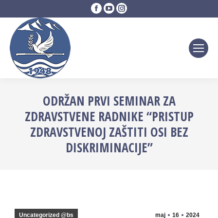
Facebook
YouTube
Instagram
page
page
page
opens
opens
opens
in
in
in
new
new
new
window
window
window
ODRŽAN PRVI SEMINAR ZA
ZDRAVSTVENE RADNIKE “PRISTUP
ZDRAVSTVENOJ ZAŠTITI OSI BEZ
DISKRIMINACIJE”
Uncategorized @bs
maj
16
2024