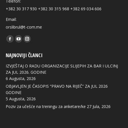
Telefon:
+382 30 317 930 +382 30 315 968 +382 69 034 606
Email:
orslibrul@t-com.me
Find us on:
Facebook
YouTube
Instagram
page
page
page
NAJNOVIJI ČLANCI
opens
opens
opens
in
in
in
IZVJEŠTAJ O RADU ORGANIZACIJE SLIJEPIH ZA BAR I ULCINJ
new
new
new
ZA JUL 2026. GODINE
6 Augusta, 2026
window
window
window
OBJAVLJEN JE ČASOPIS “PRAVO NA RIJEČ” ZA JUL 2026
GODINE
5 Augusta, 2026
Poziv za učešće na treningu za anketare/ke
27 Jula, 2026