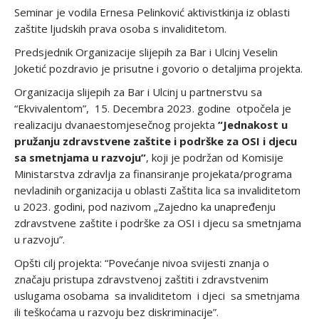
Seminar je vodila Ernesa Pelinković aktivistkinja iz oblasti
zaštite ljudskih prava osoba s invaliditetom.
Predsjednik Organizacije slijepih za Bar i Ulcinj Veselin
Joketić pozdravio je prisutne i govorio o detaljima projekta.
Organizacija slijepih za Bar i Ulcinj u partnerstvu sa
“Ekvivalentom”, 15. Decembra 2023. godine otpočela je
realizaciju dvanaestomjesečnog projekta
“Jednakost u
pružanju zdravstvene zaštite i podrške za OSI i djecu
sa smetnjama u razvoju”
, koji je podržan od Komisije
Ministarstva zdravlja za finansiranje projekata/programa
nevladinih organizacija u oblasti Zaštita lica sa invaliditetom
u 2023. godini, pod nazivom „Zajedno ka unapređenju
zdravstvene zaštite i podrške za OSI i djecu sa smetnjama
u razvoju”.
Opšti cilj projekta: “Povećanje nivoa svijesti znanja o
značaju pristupa zdravstvenoj zaštiti i zdravstvenim
uslugama osobama sa invaliditetom i djeci sa smetnjama
ili teškoćama u razvoju bez diskriminacije”.