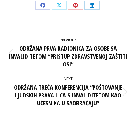
Share
Share
Share
Share
on
on
on
on
Facebook
X
Pinterest
LinkedIn
POST
PREVIOUS
NAVIGATION
ODRŽANA PRVA RADIONICA ZA OSOBE SA
INVALIDITETOM “PRISTUP ZDRAVSTVENOJ ZAŠTITI
Previous
post:
OSI”
NEXT
ODRŽANA TREĆA KONFERENCIJA “POŠTOVANJE
LJUDSKIH PRAVA LICA S INVALIDITETOM KAO
Next
post:
UČESNIKA U SAOBRAĆAJU”