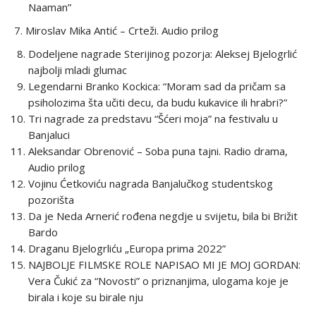
Naaman”
7. Miroslav Mika Antić – Crteži. Audio prilog
Dodeljene nagrade Sterijinog pozorja: Aleksej Bjelogrlić
najbolji mladi glumac
Legendarni Branko Kockica: “Moram sad da pričam sa
psiholozima šta učiti decu, da budu kukavice ili hrabri?”
Tri nagrade za predstavu “Šćeri moja” na festivalu u
Banjaluci
Aleksandar Obrenović – Soba puna tajni. Radio drama,
Audio prilog
Vojinu Ćetkoviću nagrada Banjalučkog studentskog
pozorišta
Da je Neda Arnerić rođena negdje u svijetu, bila bi Brižit
Bardo
Draganu Bjelogrliću „Europa prima 2022”
NAJBOLJE FILMSKE ROLE NAPISAO MI JE MOJ GORDAN:
Vera Čukić za “Novosti” o priznanjima, ulogama koje je
birala i koje su birale nju