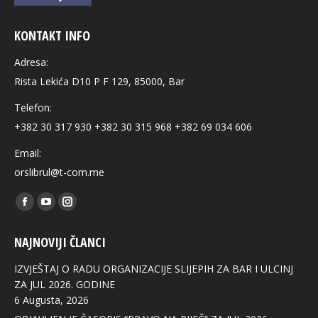
KONTAKT INFO
Adresa:
Rista Lekića D10 P F 129, 85000, Bar
Telefon:
+382 30 317 930 +382 30 315 968 +382 69 034 606
Email:
orslibrul@t-com.me
Find us on:
Facebook
YouTube
Instagram
page
page
page
NAJNOVIJI ČLANCI
opens
opens
opens
in
in
in
IZVJEŠTAJ O RADU ORGANIZACIJE SLIJEPIH ZA BAR I ULCINJ
new
new
new
ZA JUL 2026. GODINE
6 Augusta, 2026
window
window
window