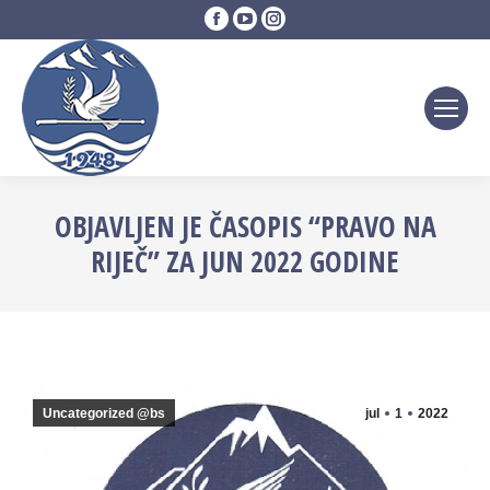
Facebook
YouTube
Instagram
page
page
page
opens
opens
opens
in
in
in
new
new
new
window
window
window
OBJAVLJEN JE ČASOPIS “PRAVO NA
RIJEČ” ZA JUN 2022 GODINE
Uncategorized @bs
jul
1
2022