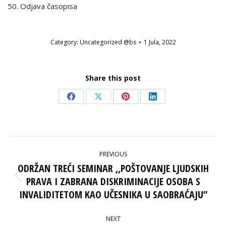
Odjava časopisa
Category:
Uncategorized @bs
1 Jula, 2022
Share this post
Share
Share
Share
Share
on
on
on
on
Facebook
X
Pinterest
LinkedIn
POST
PREVIOUS
NAVIGATION
ODRŽAN TREĆI SEMINAR ,,POŠTOVANJE LJUDSKIH
PRAVA I ZABRANA DISKRIMINACIJE OSOBA S
Previous
post:
INVALIDITETOM KAO UČESNIKA U SAOBRAĆAJU”
NEXT