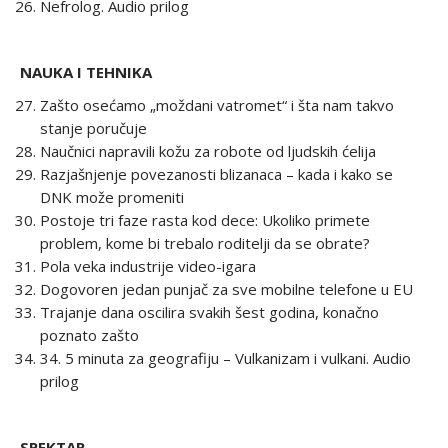
Nefrolog. Audio prilog
NAUKA I TEHNIKA
Zašto osećamo „moždani vatromet“ i šta nam takvo
stanje poručuje
Naučnici napravili kožu za robote od ljudskih ćelija
Razjašnjenje povezanosti blizanaca – kada i kako se
DNK može promeniti
Postoje tri faze rasta kod dece: Ukoliko primete
problem, kome bi trebalo roditelji da se obrate?
Pola veka industrije video-igara
Dogovoren jedan punjač za sve mobilne telefone u EU
Trajanje dana oscilira svakih šest godina, konačno
poznato zašto
34. 5 minuta za geografiju – Vulkanizam i vulkani. Audio
prilog
SPEKTAR