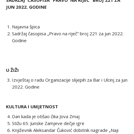
SADRŽAJ ČASOPISA “PRAVO NA RIJEČ” BROJ 221 ZA
JUN 2022. GODINE
Najavna špica
Sadržaj časopisa „Pravo na riječ” broj 221 za jun 2022.
Godine
U ŽIŽI
Izvještaj o radu Organizacije slijepih za Bar i Ulcinj za jun
2022. Godine
KULTURA I UMJETNOST
Dan kada je otišao čika Jova Zmaj
Stižu 65. Junske Zamjeve dečje igre
Književnik Aleksandar Ćuković dobitnik nagrade „Naji