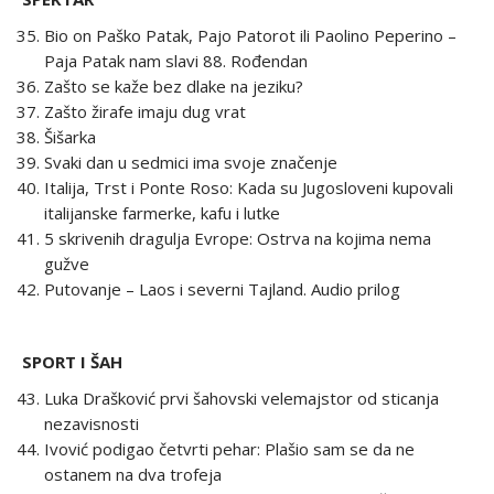
Bio on Paško Patak, Pajo Patorot ili Paolino Peperino –
Paja Patak nam slavi 88. Rođendan
Zašto se kaže bez dlake na jeziku?
Zašto žirafe imaju dug vrat
Šišarka
Svaki dan u sedmici ima svoje značenje
Italija, Trst i Ponte Roso: Kada su Jugosloveni kupovali
italijanske farmerke, kafu i lutke
5 skrivenih dragulja Evrope: Ostrva na kojima nema
gužve
Putovanje – Laos i severni Tajland. Audio prilog
SPORT I ŠAH
Luka Drašković prvi šahovski velemajstor od sticanja
nezavisnosti
Ivović podigao četvrti pehar: Plašio sam se da ne
ostanem na dva trofeja